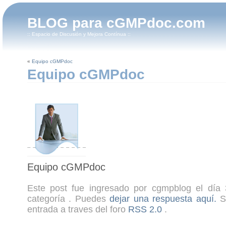
BLOG para cGMPdoc.com
:: Espacio de Discusión y Mejora Contínua ::
«
Equipo cGMPdoc
Equipo cGMPdoc
Equipo cGMPdoc
Este post fue ingresado por cgmpblog el día 
categoría . Puedes
dejar una respuesta aquí.
Si
entrada a traves del foro
RSS 2.0
.