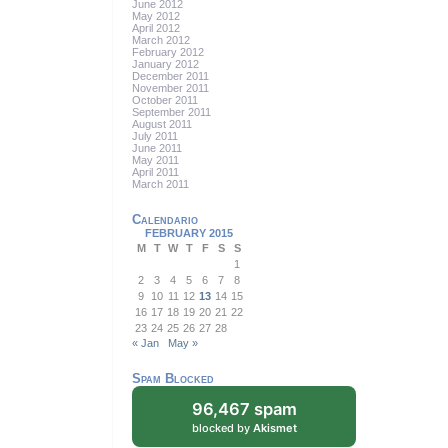
June 2012
May 2012
April 2012
March 2012
February 2012
January 2012
December 2011
November 2011
October 2011
September 2011
August 2011
July 2011
June 2011
May 2011
April 2011
March 2011
Calendario
FEBRUARY 2015
M
T
W
T
F
S
S
1
2
3
4
5
6
7
8
9
10
11
12
13
14
15
16
17
18
19
20
21
22
23
24
25
26
27
28
« Jan
May »
Spam Blocked
96,467 spam
blocked by
Akismet