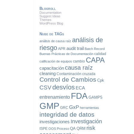
Blogroll
Documentation
Suggest Ideas
Themes
WordPress Blog
Nube de TAGs
análisis de
análisis de causa raíz
riesgo
audit trail
APR
Batch Record
calidad
Buenas Prácticas de Documentación
CAPA
cambio
calificación de equipos
causa raíz
capacitación
cleaning
Contaminación cruzada
Control de Cambios
Cpk
desvíos
CSV
ECA
FDA
entrenamiento
GAMP5
GMP
GxP
GRC
herramientas
integridad de datos
Investigación
investigaciones
risk
QA
QRM
ISPE
OOS
Proceso