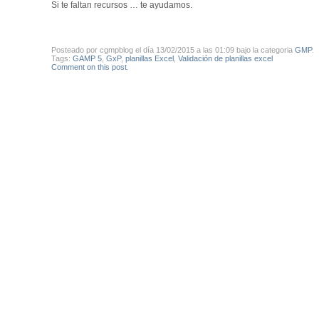
Si te faltan recursos … te ayudamos.
Posteado por cgmpblog el día 13/02/2015 a las 01:09 bajo la categoria
GMP
.
Tags:
GAMP 5
,
GxP
,
planillas Excel
,
Validación de planillas excel
Comment on this post
.