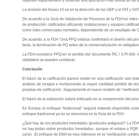
requisito reglamentario y fomentar una aplicación más sólida de las 
La revisión del Anexo 15 va en la dirección de las GEP y el FAT y SA
De acuerdo a la Guía de Validación de Procesos de la FDA los lotes
de producción calificados utilizando instalaciones y equipos calific
como lotes comerciales normales, dependiendo de un resultado de Ca
De acuerdo a la FDA “Una PPQ exitosa confirmará el diseño del pro
tanto, la terminación de PQ antes de la comercialización es obligatori
La FDA considera PPQ en el sentido del documento PIC / S PI 006. 
Validation se pueden combinar.
Conclusión
El futuro de la calificación parece residir en una calificación aún m
análisis de riesgos e involucrando la mayor cantidad posible de d
pruebas de calificación. Seguramente el nuevo modelo de “verificaci
El futuro de la validación estará enfocado en la comprensión del proc
En Europa, el enfoque “tradicional” seguirá estando disponible com
enfoque tradicional ya no se menciona en la Guía de la FDA.
¿Qué hay de los productos heredados (productos antiguos)? La FDA d
no hay pistas sobre productos heredados, aunque el enlace a PQR i
curso. El enfoque de EMA es muy intensivo en la “verificación contin