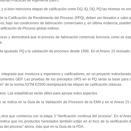
Buenas Prácticas de Ingeniería (GEP).
T, y si bien menciona etapas de calificación como DQ, IQ, OQ, PQ las mismas no son
 de la Calificación de Rendimiento del Proceso (PPQ), deben ser llevados a cabo
ados; bajo las condiciones de fabricación comerciales y, en última instancia, puede
lificación de Proceso global exitoso.
ceso y demostrará que el proceso de fabricación comercial funciona como se esp
a.
Ha igualado PQ y la validación de procesos desde 1996. En el Anexo 15 revisado
ás integrada que involucra a ingenieros y calificadores, en un proyecto estructura
ocumentos GEP. Las pruebas de los preceptos URS en el PQ serán la base para l
ón” de la norma ASTM E2500 reemplazará las etapas de calificación clásicas.
eso. Las estadísticas serán útiles para apoyar estos aspectos.
o se indica en la Guía de la Validación de Procesos de la EMA y en el Anexo 15 
ice que comienza con la etapa 3 “Verificación continua del proceso”. En el Ane
ndica que los productos heredados también están en el foco de la verificación 
ua del proceso” ahora, más que en la Guía de la FDA.