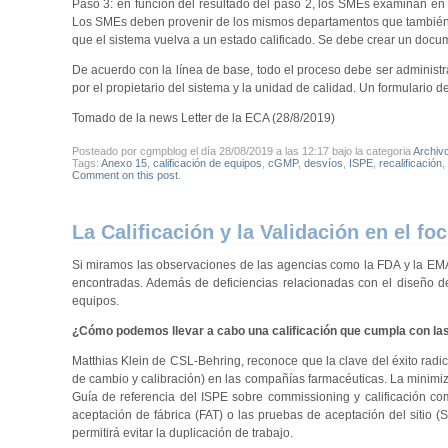
Paso 3: en función del resultado del paso 2, los SMEs examinan en
Los SMEs deben provenir de los mismos departamentos que también pa
que el sistema vuelva a un estado calificado. Se debe crear un docu
De acuerdo con la línea de base, todo el proceso debe ser administ
por el propietario del sistema y la unidad de calidad. Un formulario 
Tomado de la news Letter de la ECA (28/8/2019)
Posteado por cgmpblog el día 28/08/2019 a las 12:17 bajo la categoria
Archiv
Tags:
Anexo 15
,
calificación de equipos
,
cGMP
,
desvíos
,
ISPE
,
recalificación
,
Comment on this post
.
La Calificación y la Validación en el fo
Si miramos las observaciones de las agencias como la FDA y la EMA, 
encontradas. Además de deficiencias relacionadas con el diseño de 
equipos.
¿Cómo podemos llevar a cabo una calificación que cumpla con la
Matthias Klein de CSL-Behring, reconoce que la clave del éxito radic
de cambio y calibración) en las compañías farmacéuticas. La minimi
Guía de referencia del ISPE sobre commissioning y calificación 
aceptación de fábrica (FAT) o las pruebas de aceptación del sitio
permitirá evitar la duplicación de trabajo.