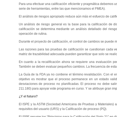
Para una efectuar una calificación eficiente y pragmática debemos u
serie de herramientas, entre las que mencionamos el FMEA).
El análisis de riesgos apropiado reduce aún más el esfuerzo de califi
Un análisis de riesgo general es la base para la calificación de d
calificación se determina mediante un análisis detallado del riesg
operación de rutina.
Durante el proyecto de calificación, el control de cambios se puede
Las razones para las pruebas de calificación se cuestionan cada ve
matriz de trazabilidad adecuada pueden garantizar que solo se realic
En cuanto a la recalificación ahora se requiere una evaluación peri
También se deben evaluar pequeños cambios. La frecuencia de esta e
La Guía de la FDA ya no contiene el término revalidación. Con el en
objetivo es mostrar que el proceso permanece en un estado valida
desviaciones de proceso no planificadas. El proceso no debe salir
211.180) para apoyar este programa en curso. Y se atribuye gran impo
¿Y el futuro?
El ISPE y la ASTM (Sociedad Americana de Pruebas y Materiales) ap
requisitos del usuario (URS) y la Calificación de proceso (PQ).
El ISPE resume los “Principios para la Calificación del Siglo 21” en