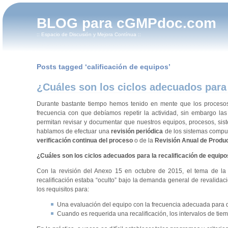
BLOG para cGMPdoc.com
:: Espacio de Discusión y Mejora Contínua ::
Posts tagged ‘calificación de equipos’
¿Cuáles son los ciclos adecuados para 
Durante bastante tiempo hemos tenido en mente que los procesos 
frecuencia con que debíamos repetir la actividad, sin embargo l
permitan revisar y documentar que nuestros equipos, procesos, sist
hablamos de efectuar una
revisión periódica
de los sistemas comput
verificación continua del proceso
o de la
Revisión Anual de Produ
¿Cuáles son los ciclos adecuados para la recalificación de equip
Con la revisión del Anexo 15 en octubre de 2015, el tema de la 
recalificación estaba “oculto” bajo la demanda general de revalidaci
los requisitos para:
Una evaluación del equipo con la frecuencia adecuada para 
Cuando es requerida una recalificación, los intervalos de tiem