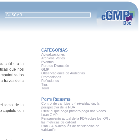
CATEGORIAS
Actualizaciones
Archivos Varios
Eventos
s cuál era la
Foro de Discusión
ticas que nos
GMP
Observaciones de Auditorias
computarizados
Promociones
a través de la
Reflexiones
Tips
Tools
Posts Recientes
Control de cambios y (re)validación: la
el tema de la
perspectiva de la FDA
o capítulo con
Pitch: el que pega primero pega dos veces
Lean GMP
Pensamiento actual de la FDA sobre los KPI y
las métricas de calidad
Plan CAPA después de deficiencias de
validación