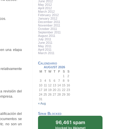
June 2012
May 2012
April 2012
March 2012
February 2012
cos.
January 2012
December 2011
November 2011
October 2011
September 2011
August 2011
July 2011
June 2011
May 2011
 en una etapa
April 2011
March 2011
Calendario
AUGUST 2026
 relativamente
M
T
W
T
F
S
S
1
2
3
4
5
6
7
8
9
10
11
12
13
14
15
16
17
18
19
20
21
22
23
a revisión del
24
25
26
27
28
29
30
 empresa.
31
« Aug
Spam Blocked
alificación del
documentos se
96,461 spam
etc. no son un
blocked by
Akismet