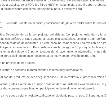
os para la evaluación. En el área estéril, a veces hay referencias específicas de las
a Guía aséptica de la FDA, los filtros HEPA en sala limpia clase 5 deben probars
irectrices sobre este tema (por ejemplo, para la esterilización).
n° 5 revisada Puesta en servicio y calificación de junio de 2019 sobre la revisión
es.
entes. Dependiendo de la complejidad del sistema (complejo vs. estándar) y la in
las categorías 0-3. Cada categoría, excepto la categoría 0, se asigna a un período 
isponibles datos de monitoreo. En este caso, no es necesaria una revisión de est
os para su evaluación. Para sistemas en la categoría 1, por ej. autoclaves, s
sistemas de categoría 2, por ej. tanques de almacenamiento intermedio, la línea d
imidoras, la línea de base recomienda un intervalo de revisión de tres años.
omo un proceso de tres pasos:
historial de cambios, mantenimiento / calibración y desviaciones.
alidad del producto, se debe seguir el paso 2. De lo contrario, el proceso termina 
 materia (SME) examinan en mayor profundidad los sistemas examinados en el 
s departamentos que también participaron en la evaluación en el paso 1.
ya no puede estar en estado calificado, el siguiente paso, el paso 3, tiene lugar. D