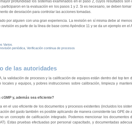
 mayor profundidad los sistemas examinados en el paso 2, cuyos resultados son 
rticiparon en la evaluación en los pasos 1 y 2. Si es necesario, se deben toma
mento de desviación para controlar las acciones tomadas.
rado por alguien con una gran experiencia. La revisión en sí misma debe al meno
de revisión es parte de la línea de base como Apéndice 11 y se da un ejemplo en el
os Varios
.
revisión periódica
,
Verificación continua de procesos
co de las autoridades
la validación de procesos y la calificación de equipos están dentro del top ten d
locales y equipos, y pobres instrucciones sobre calibración, limpieza y manten
s cGMP y, además sea eficiente?
a en el uso eficiente de los documentos y procesos existentes (incluidos los siste
zación del gasto también es posible aplicando de manera consistente las GPE de 
como un concepto de calificación integrado. Podemos mencionar los documentos 
 (SAT). Estas pruebas efectuadas por personal capacitado, y documentadas adec