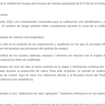
sar el análisis de riesgos del proceso de manera apropiada (la ICH Q9 da los line
cación.
iseño (DQ). Los componentes relevantes para la calificación son identificados y 
o. El análisis de riesgo también debe considerarse durante el curso de la califi
 manejar de manera casi pragmática.
z más en el contexto de las inspecciones y auditorías en las que el concepto in
en las pruebas que provienen del análisis de riesgos.
ódica de los locales, sistemas, equipos y servicios en relación con el estado de
valuación debe ser justificada.
foque del ciclo de vida, el tema continúa en la etapa 3 Verificación continua del
do durante la producción de rutina. Para este propósito, se solicita un siste
se de control. Aquí se hace una referencia directa a la Revisión Anual del Pr
rtancia a las estadísticas.
untan a una “calificación de valor agregado”. Debemos enfocarnos en las espec
 diez puntos, que es un excelente resumen de los principios descritos en la norma 