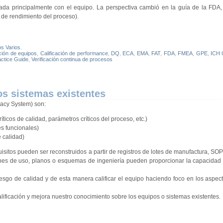
da principalmente con el equipo. La perspectiva cambió en la guía de la FDA,
de rendimiento del proceso).
os Varios
.
ación de equipos
,
Calificación de performance
,
DQ
,
ECA
,
EMA
,
FAT
,
FDA
,
FMEA
,
GPE
,
ICH 
actice Guide
,
Verificación continua de procesos
os sistemas existentes
gacy System) son:
ticos de calidad, parámetros críticos del proceso, etc.)
es funcionales)
 calidad)
uisitos pueden ser reconstruidos a partir de registros de lotes de manufactura, SOP
iones de uso, planos o esquemas de ingeniería pueden proporcionar la capacidad 
esgo de calidad y de esta manera calificar el equipo haciendo foco en los aspecto
calificación y mejora nuestro conocimiento sobre los equipos o sistemas existentes.