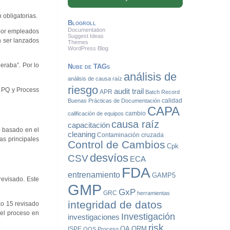
 obligatorias.
Blogroll
Documentation
 por empleados
Suggest Ideas
n ser lanzados
Themes
WordPress Blog
eraba”. Por lo
Nube de TAGs
análisis de
análisis de causa raíz
riesgo
, PQ y Process
audit trail
APR
Batch Record
calidad
Buenas Prácticas de Documentación
CAPA
cambio
calificación de equipos
causa raíz
capacitación
do basado en el
cleaning
Contaminación cruzada
as principales
Control de Cambios
Cpk
desvíos
CSV
ECA
FDA
entrenamiento
GAMP5
revisado. Este
GMP
GxP
GRC
herramientas
integridad de datos
xo 15 revisado
del proceso en
Investigación
investigaciones
risk
QA
QRM
ISPE
OOS
Proceso