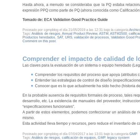
Hasta ahora, a menudo se consideraba que la PQ estaba relaciona
expresión PPQ como parte de PQ (ahora conocida como Calificación 
Tomado de: ECA Validation Good Practice Guide
Posteado por cgmpblog el día 21/05/2019 a las 12:31 bajo la categoria
Archiv
Tags:
Análisis de riesgos
,
Annual Product Review
,
ASTM
,
ASTM2500
,
calific
Productos heredados
,
SAT
,
URS
,
validación de procesos
,
Validation Good Pr
Comment on this post
.
Comprender el impacto de calidad de l
Las claves para la evaluación de un sistema o equipo heredado (Le
Comprender los requisitos del proceso que apoya (atributos crí
Entender las estrategias de control de diseño (especificacion
Conocer que es lo que actualmente ha sido hecho (historia de
En la probable ausencia de requisitos formales de proceso, tales req
desarrollo, etc. La existencia de manuales del proveedor, instrucc
“especificaciones funcionales”.
A partir de estos elementos, podemos confeccionar un análisis de ri
mismo.
Esta actividad lleva tiempo y recursos, pero reduce el inventario de 
Posteado por cgmpblog el día 07/04/2017 a las 13:01 bajo la categoria
GMP
.
Tags:
Análisis de riesgos
,
calificación de equipos
,
GMP
,
legacy system