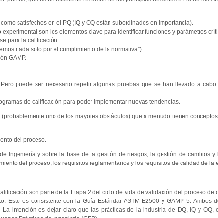
 como satisfechos en el PQ (IQ y OQ están subordinados en importancia).
o experimental son los elementos clave para identificar funciones y parámetros críti
e para la calificación.
remos nada solo por el cumplimiento de la normativa”).
ación GAMP.
. Pero puede ser necesario repetir algunas pruebas que se han llevado a cabo
 programas de calificación para poder implementar nuevas tendencias.
s (probablemente uno de los mayores obstáculos) que a menudo tienen conceptos
iento del proceso.
e Ingeniería y sobre la base de la gestión de riesgos, la gestión de cambios y l
miento del proceso, los requisitos reglamentarios y los requisitos de calidad de la
lificación son parte de la Etapa 2 del ciclo de vida de validación del proceso de c
to. Esto es consistente con la Guía Estándar ASTM E2500 y GAMP 5. Ambos 
”. La intención es dejar claro que las prácticas de la industria de DQ, IQ y OQ, 