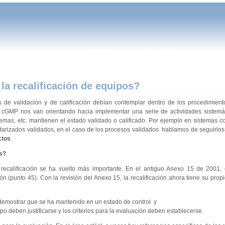
la recalificación de equipos?
de validación y de calificación debían contemplar dentro de los procedimiento
as cGMP nos van orientando hacia implementar una serie de actividades sistemá
emas, etc. mantienen el estado validado o calificado. Por ejemplo en sistemas 
arizados validados, en el caso de los procesos validados hablamos de seguirlos 
ctos
.
os?
recalificación se ha vuelto más importante. En el antiguo Anexo 15 de 2001, 
ón (punto 45). Con la revisión del Anexo 15, la recalificación ahora tiene su propi
demostrar que se ha mantenido en un estado de control y
po deben justificarse y los criterios para la evaluación deben establecerse.