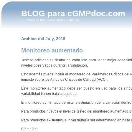
BLOG para cGMPdoc.com
:: Espacio de Discusión y Mejora Contínua ::
Archivo del July, 2019
Monitoreo aumentado
Testeos adicionales dentro de cada lote para tener mejor conocimi
niveles observados durante la validación.
Esto además puede incluir el monitoreo de Parámetros Críticos del 
impacto sobre los Atributos Críticos de Calidad (ACC).
Este monitoreo aumentado debe ser puesto en uso para los atribut
variabilidad tienen baja capacidad.
El monitoreo aumentado permite la estimación de la variación dentro d
Para productos nuevos el nivel de testeo del monitoreo aumentado pu
Para productos existentes, el nivel debería ser determinado en base a 
Ejemplos: