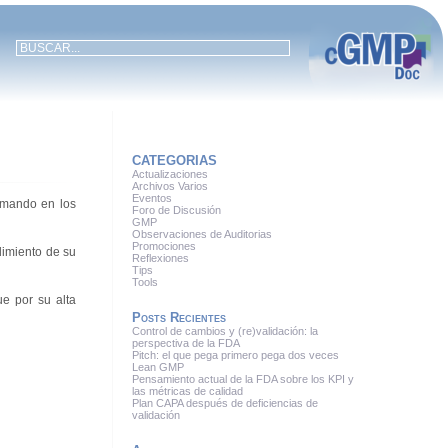
CATEGORIAS
Actualizaciones
Archivos Varios
Eventos
ormando en los
Foro de Discusión
GMP
Observaciones de Auditorias
Promociones
dimiento de su
Reflexiones
Tips
Tools
ue por su alta
Posts Recientes
Control de cambios y (re)validación: la
perspectiva de la FDA
Pitch: el que pega primero pega dos veces
Lean GMP
Pensamiento actual de la FDA sobre los KPI y
las métricas de calidad
Plan CAPA después de deficiencias de
validación