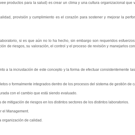
vee productos para la salud) es crear un clima y una cultura organizacional que 
alidad, provisión y cumplimiento es el corazón para sostener y mejorar la perf
boratorio, si es que aún no lo ha hecho, sin embargo son requeridos esfuerzos
ción de riesgos, su valoración, el control y el proceso de revisión y manejarlos c
o a la incrustación de este concepto y la forma de efectuar consistentemente la
etos o formalmente integrados dentro de los procesos del sistema de gestión de c
urada con el cambio que está siendo evaluado.
e mitigación de riesgos en los distintos sectores de los distintos laboratorios.
por el Management.
a organización de calidad.