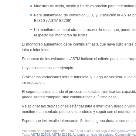
Muestras de inicio, medio y fin de valoración para determinar l
Para uniformidad de contenido (CU) y Disolución la ASTM p
E2810 y ASTM E2709)
Un monitoreo aumentado del proceso de empaque, puede incl
respecto del monitoreo de rutina.
El monitoreo aumentado debe continuar hasta que haya suficientes d
intra e inter lotes.
En el caso de los estándares ASTM indican el criterio para la interr
Hay otros criterios, por ejemplo:
Graficar las variaciones intra e inter lote, y luego de verificar si l
investigación.
El segundo paso, cuando el proceso es estable, verificar las capacid
puede ser interrumpido, sino continuar con el último paso.
Relacionar las desviaciones estándar intra e inter lote y luego divi
monitoreo aumentado puede suspenderse y seguir con el monitoreo de 
Espero que les resulte interesante. Si tiene alguna duda, o comenta
Posteado por cgmpblog el día 22/07/2019 a las 18:04 bajo la categoria
Archiv
Tags:
ASTM E2709
,
ASTM E2810
,
Atributos críticos de calidad
,
Conocimiento