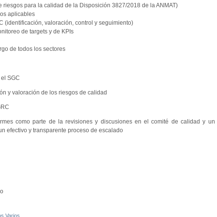
e riesgos para la calidad de la Disposición 3827/2018 de la ANMAT)
os aplicables
(identificación, valoración, control y seguimiento)
nitoreo de targets y de KPIs
rgo de todos los sectores
 el SGC
ón y valoración de los riesgos de calidad
 GRC
mes como parte de la revisiones y discusiones en el comité de calidad y un
 un efectivo y transparente proceso de escalado
io
os Varios
.