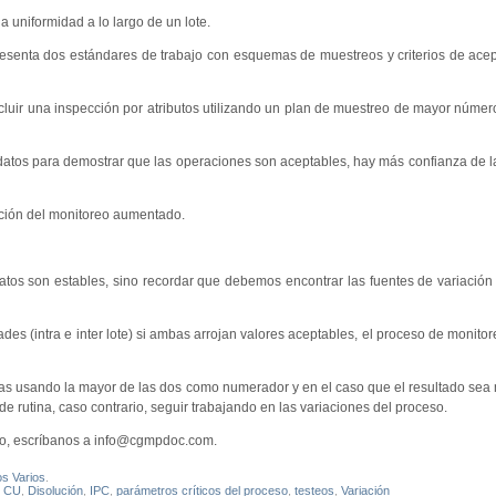
a uniformidad a lo largo de un lote.
resenta dos estándares de trabajo con esquemas de muestreos y criterios de ac
uir una inspección por atributos utilizando un plan de muestreo de mayor núme
atos para demostrar que las operaciones son aceptables, hay más confianza de l
upción del monitoreo aumentado.
os datos son estables, sino recordar que debemos encontrar las fuentes de variación
ades (intra e inter lote) si ambas arrojan valores aceptables, el proceso de monit
dirlas usando la mayor de las dos como numerador y en el caso que el resultado sea 
rutina, caso contrario, seguir trabajando en las variaciones del proceso.
rio, escríbanos a info@cgmpdoc.com.
os Varios
.
,
CU
,
Disolución
,
IPC
,
parámetros críticos del proceso
,
testeos
,
Variación