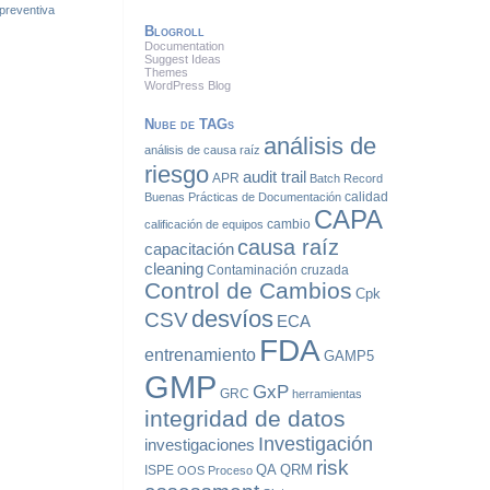
preventiva
Blogroll
Documentation
Suggest Ideas
Themes
WordPress Blog
Nube de TAGs
análisis de
análisis de causa raíz
riesgo
audit trail
APR
Batch Record
calidad
Buenas Prácticas de Documentación
CAPA
cambio
calificación de equipos
causa raíz
capacitación
cleaning
Contaminación cruzada
Control de Cambios
Cpk
desvíos
CSV
ECA
FDA
entrenamiento
GAMP5
GMP
GxP
GRC
herramientas
integridad de datos
Investigación
investigaciones
risk
QA
QRM
ISPE
OOS
Proceso