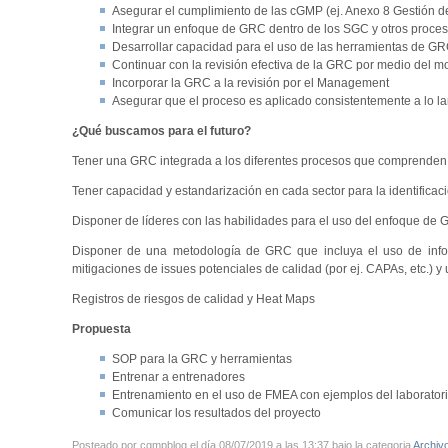
Asegurar el cumplimiento de las cGMP (ej. Anexo 8 Gestión d
Integrar un enfoque de GRC dentro de los SGC y otros proces
Desarrollar capacidad para el uso de las herramientas de GRC 
Continuar con la revisión efectiva de la GRC por medio del mo
Incorporar la GRC a la revisión por el Management
Asegurar que el proceso es aplicado consistentemente a lo la
¿Qué buscamos para el futuro?
Tener una GRC integrada a los diferentes procesos que comprenden
Tener capacidad y estandarización en cada sector para la identificaci
Disponer de líderes con las habilidades para el uso del enfoque de
Disponer de una metodología de GRC que incluya el uso de infor
mitigaciones de issues potenciales de calidad (por ej. CAPAs, etc.) y
Registros de riesgos de calidad y Heat Maps
Propuesta
SOP para la GRC y herramientas
Entrenar a entrenadores
Entrenamiento en el uso de FMEA con ejemplos del laborator
Comunicar los resultados del proyecto
Posteado por cgmpblog el día 08/07/2019 a las 13:37 bajo la categoria
Archiv