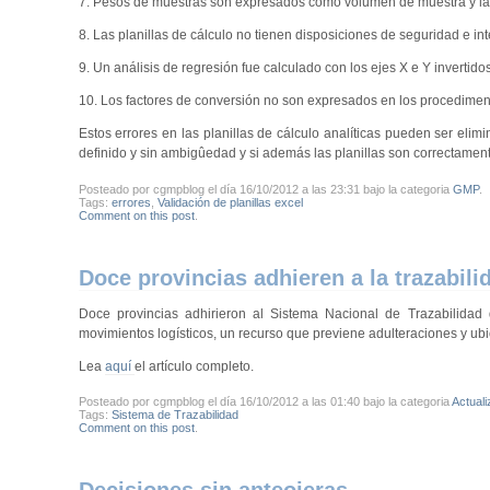
7. Pesos de muestras son expresados como volumen de muestra y la
8. Las planillas de cálculo no tienen disposiciones de seguridad e in
9. Un análisis de regresión fue calculado con los ejes X e Y invertid
10. Los factores de conversión no son expresados en los procediment
Estos errores en las planillas de cálculo analíticas pueden ser elim
definido y sin ambigûedad y si además las planillas son correctamen
Posteado por cgmpblog el día 16/10/2012 a las 23:31 bajo la categoria
GMP
.
Tags:
errores
,
Validación de planillas excel
Comment on this post
.
Doce provincias adhieren a la trazabil
Doce provincias adhirieron al Sistema Nacional de Trazabilida
movimientos logísticos, un recurso que previene adulteraciones y ubic
Lea
aquí
el artículo completo.
Posteado por cgmpblog el día 16/10/2012 a las 01:40 bajo la categoria
Actual
Tags:
Sistema de Trazabilidad
Comment on this post
.