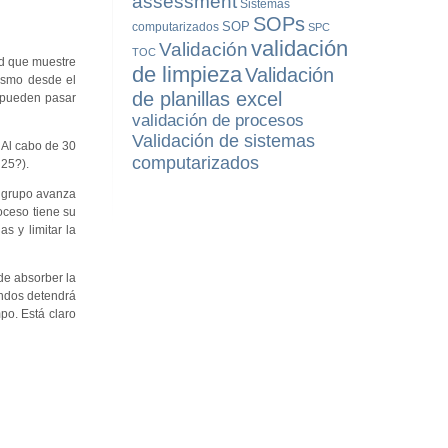
assessment
Sistemas
SOPs
SOP
computarizados
SPC
validación
Validación
TOC
dad que muestre
de limpieza
Validación
mismo desde el
de planillas excel
e pueden pasar
validación de procesos
Validación de sistemas
. Al cabo de 30
computarizados
 25?).
l grupo avanza
oceso tiene su
s y limitar la
de absorber la
undos detendrá
mpo. Está claro