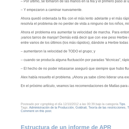
– Por último, se tomaron de las manos en la fila y el primero pasó al úl
– Y empezaron a caminar nuevamente.
Ahora quedó ordenada la fila con el más lento adelante y el más rápi
resolvía el problema de no perder de vista a ninguno de los niños, mi
Ahora el problema era aumentar la velocidad de marcha. Para entonc
¡varios tarros de manjar! Demás está decir que con ese peso Herbie 
entre varios de los últimos (los más rápidos), dándole a Herbie todas
– aumentaron la velocidad de TODO el grupo; y
– cuando se producía alguna fluctuación por paradas “técnicas”, ráp
– El hecho de no poder rebasarse aseguró que siempre que hubo fluc
Alex había resuelto el problema. ¡Ahora ya sabe cómo liderar una ex
En el próximo artículo, veamos las recomendaciones de Matías para 
Posteado por cgmpblog el día 12/10/2012 a las 00:39 bajo la categoria
Tips
.
Tags:
Administración de la Producción
,
Goldratt
,
Teoría de las restricciones
,
Comment on this post
.
Estructura de un informe de APR