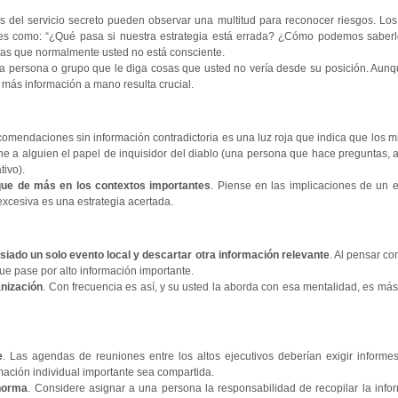
s del servicio secreto pueden observar una multitud para reconocer riesgos. Los
es como: “¿Qué pasa si nuestra estrategia está errada? ¿Cómo podemos saberlo
 las que normalmente usted no está consciente.
sta persona o grupo que le diga cosas que usted no vería desde su posición. Aun
más información a mano resulta crucial.
ecomendaciones sin información contradictoria es una luz roja que indica que los 
ne a alguien el papel de inquisidor del diablo (una persona que hace preguntas, a
tivo).
que de más en los contextos importantes
. Piense en las implicaciones de un er
xcesiva es una estrategia acertada.
ado un solo evento local y descartar otra información relevante
. Al pensar c
ue pase por alto información importante.
anización
. Con frecuencia es así, y su usted la aborda con esa mentalidad, es má
e
. Las agendas de reuniones entre los altos ejecutivos deberían exigir informe
mación individual importante sea compartida.
 norma
. Considere asignar a una persona la responsabilidad de recopilar la inf