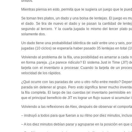
unidos.
Mientras piensa en esto, permita que le sugiera un juego que le pued
Se toman tres platos, un dado y una bolsa de lentejas. El juego es mu
el dado. Se tira de nuevo el dado y se pasan la cantidad de lente
segundo al tercero. Y la cuarta jugada lo mismo del tercer plato 
solamente dos.
Un dado tiene una probabilidad idéntica de salir entre uno y seis, po
jugadas (10 ciclos) se esperaría haber pasado 35 lentejas en total (1
Volviendo al problema de la fila, una posibilidad es amarrar a cada
en forma pareja. ¿Le parece ridículo? El sistema Just in Time (JIT)
tarjeta con el inventario a procesar. Cuando la tarjeta de un proc
velocidad de los rápidos.
¿Qué ocurre con las paradas de uno u otro niño entre medio? Depende
parada sin detener al grupo. Pero esto significa tener mucho inven
la fila completa. El largo de las cuerdas (el inventario permisible e
que el principal beneficio de JIT es lograr un flujo suave si acumular
Volviendo a las reflexiones de Alex, después de observar el comportam
– instruyó a todos para que fueran a su ritmo por diez minutos, inclu
– A los diez minutos debían parar y agruparse en la posición en que