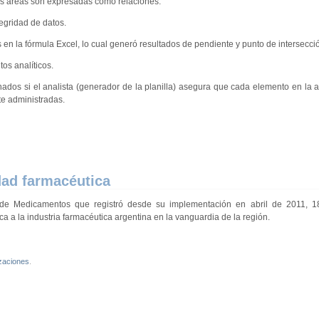
s áreas son expresadas como relaciones.
tegridad de datos.
os en la fórmula Excel, lo cual generó resultados de pendiente y punto de intersecci
os analíticos.
inados si el analista (generador de la planilla) asegura que cada elemento en la a
te administradas.
idad farmacéutica
d de Medicamentos que registró desde su implementación en abril de 2011, 1
a a la industria farmacéutica argentina en la vanguardia de la región.
izaciones
.