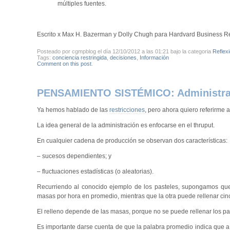
múltiples fuentes.
Escrito x Max H. Bazerman y Dolly Chugh para Hardvard Business R
Posteado por cgmpblog el día 12/10/2012 a las 01:21 bajo la categoria
Reflex
Tags:
conciencia restringida
,
decisiones
,
Información
Comment on this post
.
PENSAMIENTO SISTÉMICO: Administraci
Ya hemos hablado de las
restricciones
, pero ahora quiero referirme a
La idea general de la administración es enfocarse en el thruput.
En cualquier cadena de producción se observan dos características:
– sucesos dependientes; y
– fluctuaciones estadísticas (o aleatorias).
Recurriendo al conocido ejemplo de los pasteles, supongamos que
masas por hora en promedio, mientras que la otra puede rellenar ci
El relleno depende de las masas, porque no se puede rellenar los p
Es importante darse cuenta de que la palabra promedio indica que a 