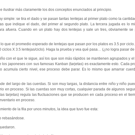
e ilustrar más claramente los dos conceptos enunciados al principio.
y simple: se tira el dado y se pasan tantas lentejas al primer plato como la canti
jas que indique el dado, del primer al segundo plato. La tercera jugada es lo 
para afuera. Cuando en un plato hay dos lentejas y sale un tres, obviamente s
r lo que el promedio esperado de lentejas que pasan por los platos es 3.5 por ciclo
0 ciclos X 3.5 lentejas/ciclo). Haga la prueba y vea qué pasa… (¿no logra pasar de
 niño con el que le sigue, así los que son más rápidos se mantienen agrupados y e
 de los japoneses con sus famosas Kanban (tarjetas) es exactamente esto. Cada pr
eso acumula cierto nivel, ese proceso debe parar. Es lo mismo que amarrar cuerda
 del largo de las cuerdas. Si son muy largas, la distancia entre niño y niño pue
tario en proceso. Si las cuerdas son muy cortas, cualquier parada de algunos seg
n las tarjetas) regula las fluctuaciones que se producen en cada proceso en el tie
 inventario en proceso.
iento de la fila por unos minutos, la idea que tuvo fue esta:
so rebasándose.
 quedaron.