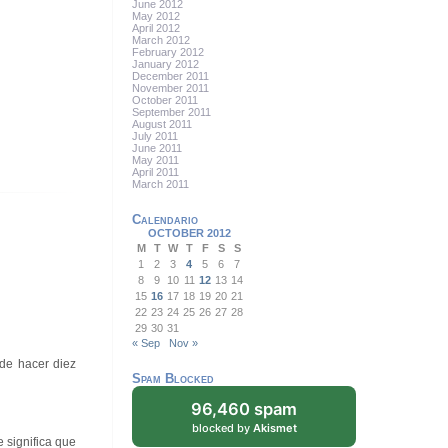
June 2012
May 2012
April 2012
March 2012
February 2012
January 2012
December 2011
November 2011
October 2011
September 2011
August 2011
July 2011
June 2011
May 2011
April 2011
March 2011
Calendario
OCTOBER 2012
M
T
W
T
F
S
S
1
2
3
4
5
6
7
8
9
10
11
12
13
14
15
16
17
18
19
20
21
22
23
24
25
26
27
28
29
30
31
« Sep
Nov »
de hacer diez
Spam Blocked
96,460 spam
blocked by
Akismet
 significa que