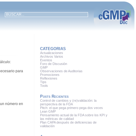
CATEGORIAS
Actualizaciones
Archivos Varios
Eventos
álculo:
Foro de Discusión
GMP
necesario para
Observaciones de Auditorias
Promociones
Reflexiones
Tips
Tools
Posts Recientes
Control de cambios y (re)validación: la
r un número en
perspectiva de la FDA
Pitch: el que pega primero pega dos veces
Lean GMP
Pensamiento actual de la FDA sobre los KPI y
las métricas de calidad
Plan CAPA después de deficiencias de
validación