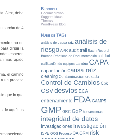
Blogroll
ta, Alex, debe
Documentation
Suggest Ideas
Themes
WordPress Blog
una marcha de 4
Nube de TAGs
análisis de
almente uno en
análisis de causa raíz
riesgo
para dirigir la
audit trail
APR
Batch Record
 todos esperen
calidad
Buenas Prácticas de Documentación
ban más rápido
CAPA
cambio
calificación de equipos
causa raíz
capacitación
ima, el camino
cleaning
Contaminación cruzada
o a un proceso
Control de Cambios
Cpk
desvíos
CSV
ECA
sto que lo que
FDA
entrenamiento
GAMP5
GMP
ás de aquéllos
GxP
GRC
herramientas
integridad de datos
Investigación
investigaciones
risk
QA
QRM
ISPE
OOS
Proceso
 permaneciendo