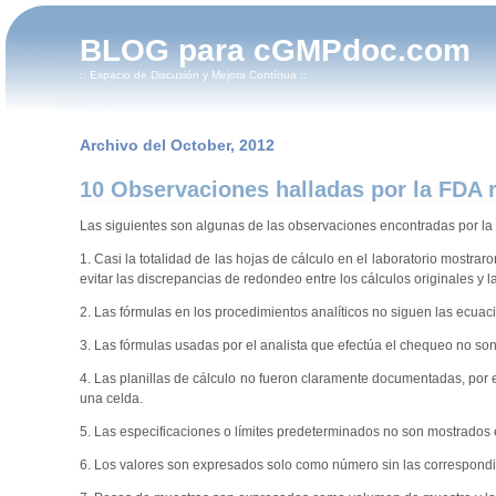
BLOG para cGMPdoc.com
:: Espacio de Discusión y Mejora Contínua ::
Archivo del October, 2012
10 Observaciones halladas por la FDA r
Las siguientes son algunas de las observaciones encontradas por la 
1. Casi la totalidad de las hojas de cálculo en el laboratorio mostr
evitar las discrepancias de redondeo entre los cálculos originales y
2. Las fórmulas en los procedimientos analíticos no siguen las ecuac
3. Las fórmulas usadas por el analista que efectúa el chequeo no son 
4. Las planillas de cálculo no fueron claramente documentadas, por
una celda.
5. Las especificaciones o límites predeterminados no son mostrados en
6. Los valores son expresados solo como número sin las correspondi