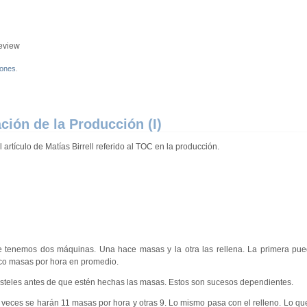
eview
iones
.
ón de la Producción (I)
l artículo de Matías Birrell referido al TOC en la producción.
 tenemos dos máquinas. Una hace masas y la otra las rellena. La primera pue
nco masas por hora en promedio.
asteles antes de que estén hechas las masas. Estos son sucesos dependientes.
veces se harán 11 masas por hora y otras 9. Lo mismo pasa con el relleno. Lo que