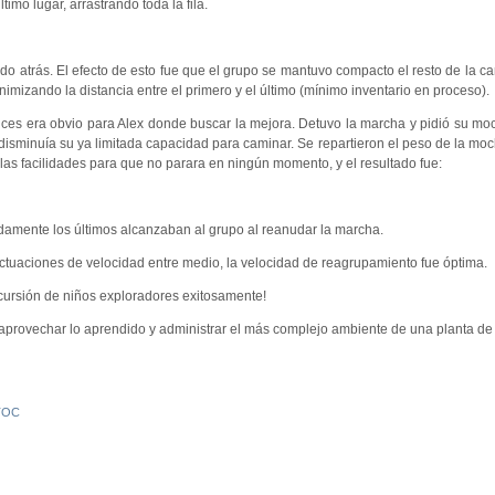
timo lugar, arrastrando toda la fila.
do atrás. El efecto de esto fue que el grupo se mantuvo compacto el resto de la ca
nimizando la distancia entre el primero y el último (mínimo inventario en proceso).
es era obvio para Alex donde buscar la mejora. Detuvo la marcha y pidió su moc
disminuía su ya limitada capacidad para caminar. Se repartieron el peso de la moc
 las facilidades para que no parara en ningún momento, y el resultado fue:
idamente los últimos alcanzaban al grupo al reanudar la marcha.
tuaciones de velocidad entre medio, la velocidad de reagrupamiento fue óptima.
cursión de niños exploradores exitosamente!
aprovechar lo aprendido y administrar el más complejo ambiente de una planta de
TOC