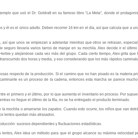
mplo que usó el Dr. Goldratt en su famoso libro “La Meta”, donde el protagonis
ños y él es el único adulto. Deben recorrer 16 km en el día, así que calcula que a 
, así que unos se empiezan a adelantar mientras que otros se retrasan, especi
e seguro llevaría varios tarros de manjar en su mochila. Alex decide ir el último 
erbie y alejándose cada vez más del grupo. Cada cierto tiempo, Alex grita que
 transcurrido dos horas y media, y eso considerando que los más rápidos camina
osas respecto de la producción. Si el camino que no han pisado es la materia pr
ada caminante es un proceso de la cadena, entonces esta marcha se parece much
tre el primero y el último, por lo que aumenta el inventario en proceso. Por supue
ntras no llegue el último de la fila, no se ha entregado el producto terminado.
se la mochila o amarrarse los zapatos. Cuando esto ocurre, los niños que van detr
 los lentos quedan más atrasados.
oducción: sucesos dependientes y fluctuaciones estadísticas.
los lentos, Alex idea un método para que el grupo alcance su máxima velocidad