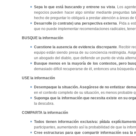
Sepa lo que está buscando y entrene su vista
. Los agente
negocios pueden hacer algo similar mediante preguntas tal
hecho de preguntar lo obligará a prestar atención a áreas de
Desarrolle (o contrate) una perspectiva externa
. Pida a e
que no puede implementar recomendaciones radicales, tener 
BUSQUE
la información
Cuestione la ausencia de evidencia discrepante
. Recibir r
equipo están siendo presa de su conciencia restringida. Asig
un abogado del diablo, que defiende un punto de vista alterna
Busque menos en la mayoría de los contextos, pero bus
demasiado difícil recuperarse de él, entonces una búsqueda e
USE
la información
Desempaque la situación. Asegúrese de no enfatizar demasi
en el contexto completo de su situación, es menos probable q
Suponga que la información que necesita existe en su org
la descubra.
COMPARTA
la información
Todos tienen información exclusiva: pídala explícitament
participantes, aumentando así la probabilidad de que la infor
Cree estructuras para que compartir información sea la