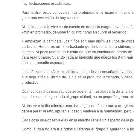
hay fluctuaciones estadísticas.
Para ilustrar estos conceptos más profundamente usaré el mismo eje
guiar una excursión de boy-scouts.
Al iniciarse el día, Alex se da cuenta de que está cargo de varios ni
km/h en promedio, demorarán cuatro horas en cubrir el recorrido.
Y empiezan la caminata. Los niños son muy disímiles unos de otros
particular. Herbie es un niño bastante gordo que, si fuera chileno, d
marcha. Al poco rato se da cuenta de que va caminando detrás de H
para reagruparse. Cuando llega al monolito que marca los 8 km han
que su promedio esperado.
Las reflexiones de Alex mientras caminan le van enseñando varias c
que deja atrás el último de la fila es el producto terminado, y c
productivo.
Cuando los niños más rápidos se adelantan, se alarga la distancia en
importa es que llegue todo el grupo al final, no un pequeño grupo: mie
Al observar la fila mientras marcha, algunos niños paran a arreglar
deben parar. Al rato, apuran el paso y vuelven a la normalidad, pero
Cada cosa que observa Alex en la marcha refleja un aspecto de la pr
Como la idea no era ir a gritos sujetando el grupo o apurando a 