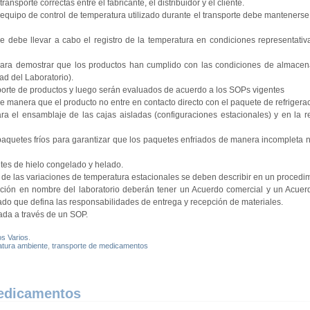
sporte correctas entre el fabricante, el distribuidor y el cliente.
l equipo de control de temperatura utilizado durante el transporte debe mantenerse
 se debe llevar a cabo el registro de la temperatura en condiciones representati
ón para demostrar que los productos han cumplido con las condiciones de almace
ad del Laboratorio).
porte de productos y luego serán evaluados de acuerdo a los SOPs vigentes
e manera que el producto no entre en contacto directo con el paquete de refrigerac
a el ensamblaje de las cajas aisladas (configuraciones estacionales) y en la re
os paquetes fríos para garantizar que los paquetes enfriados de manera incompleta 
tes de hielo congelado y helado.
l de las variaciones de temperatura estacionales se deben describir en un procedim
bución en nombre del laboratorio deberán tener un Acuerdo comercial y un Acuer
o que defina las responsabilidades de entrega y recepción de materiales.
ada a través de un SOP.
os Varios
.
tura ambiente
,
transporte de medicamentos
medicamentos