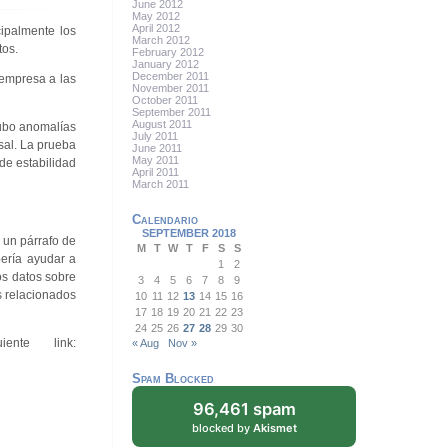
June 2012
May 2012
April 2012
cipalmente los
March 2012
tos.
February 2012
January 2012
December 2011
 empresa a las
November 2011
October 2011
September 2011
August 2011
hubo anomalías
July 2011
sal. La prueba
June 2011
May 2011
de estabilidad
April 2011
March 2011
Calendario
SEPTEMBER 2018
 un párrafo de
M
T
W
T
F
S
S
bería ayudar a
1
2
os datos sobre
3
4
5
6
7
8
9
s relacionados
10
11
12
13
14
15
16
17
18
19
20
21
22
23
24
25
26
27
28
29
30
nte link:
« Aug
Nov »
Spam Blocked
96,461 spam
blocked by
Akismet