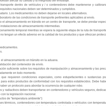
puedan afectar su calidad y la integridad del embalaje.
l transporte dentro de vehículos y / o contenedores debe mantenerse y calibrars
requisitos nacionales deben ser determinados y cumplidos.
natario. Los medicamentos no deben dejarse en locales alternativos.
oratorio de las condiciones de transporte pertinentes aplicables al envío.
 o el almacenamiento en tránsito en un centro de transporte, se debe prestar especi
as instalaciones de almacenamiento intermedias.
namiento temporal mientras se espera la siguiente etapa de la ruta de transporte
o tengan un efecto adverso en la calidad de los productos y que ofrezcan prote
 medicamentos.
s.
o el almacenamiento en tránsito en la aduana.
validación del contenedor de envío.
ción suficiente sobre los requisitos de manipulación y almacenamiento y las pre
uadamente en todo momento.
que requieren condiciones especiales, como estupefacientes o sustancias psic
 para estos productos de conformidad con los requisitos establecidos. Debe hab
haber un protocolo para abordar la ocurrencia de cualquier robo.
 y radiactivos deben transportarse en contenedores y vehículos seguros, dedica
con la legislación nacional.
uctos de “temperatura ambiente”):
ses térmicos, contenedores con temperatura controlada o vehículos con temperatu