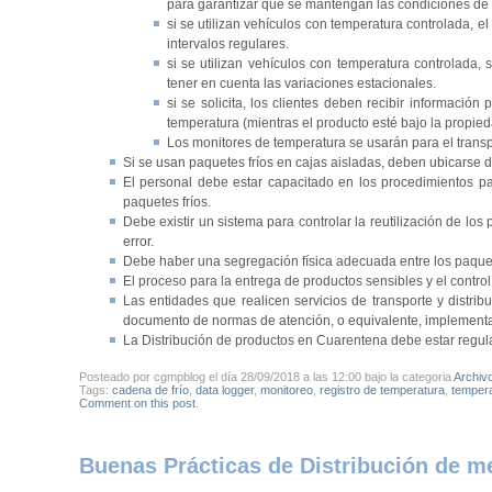
para garantizar que se mantengan las condiciones de tran
si se utilizan vehículos con temperatura controlada, e
intervalos regulares.
si se utilizan vehículos con temperatura controlada,
tener en cuenta las variaciones estacionales.
si se solicita, los clientes deben recibir informaci
temperatura (mientras el producto esté bajo la propied
Los monitores de temperatura se usarán para el trans
Si se usan paquetes fríos en cajas aisladas, deben ubicarse d
El personal debe estar capacitado en los procedimientos par
paquetes fríos.
Debe existir un sistema para controlar la reutilización de l
error.
Debe haber una segregación física adecuada entre los paque
El proceso para la entrega de productos sensibles y el contro
Las entidades que realicen servicios de transporte y distri
documento de normas de atención, o equivalente, implementad
La Distribución de productos en Cuarentena debe estar regul
Posteado por cgmpblog el día 28/09/2018 a las 12:00 bajo la categoria
Archiv
Tags:
cadena de frío
,
data logger
,
monitoreo
,
registro de temperatura
,
tempera
Comment on this post
.
Buenas Prácticas de Distribución de 