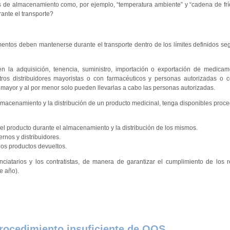
s de almacenamiento como, por ejemplo, “temperatura ambiente” y “cadena de frí
ante el transporte?
ntos deben mantenerse durante el transporte dentro de los límites definidos seg
n la adquisición, tenencia, suministro, importación o exportación de medicam
otros distribuidores mayoristas o con farmacéuticos y personas autorizadas o
 mayor y al por menor solo pueden llevarlas a cabo las personas autorizadas.
almacenamiento y la distribución de un producto medicinal, tenga disponibles proc
del producto durante el almacenamiento y la distribución de los mismos.
rnos y distribuidores.
los productos devueltos.
nciatarios y los contratistas, de manera de garantizar el cumplimiento de los 
e año).
procedimiento insuficiente de OOS