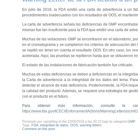
En julio de 2018, la FDA emitió una carta de advertencia a un fabr
procedimientos inadecuados con los resultados de OOS, el mantenimie
La carta de advertencia señala las deficiencias de GMP encontradas
mismas fue tan insuficiente para la FDA que emitió una carta de adve
Muchas de las violaciones GMP se encontraron en el laboratorio, po
en el cromatograma y se cumplieron los criterios de adecuación del s
se repitió sin tener en cuenta el resultado OOS. En otro caso, los 
acelerada. Aquí, las pruebas se repitieron hasta que se obtuvieron r
El estado de las instalaciones de fabricación también fue criticado.
Muchas de estas deficiencias se deben a deficiencias en la integrida
la Carta de advertencia a la integridad de los datos del tema. Par
detectar el alcance de esta deficiencia. Posteriormente, la FDA requ
la calidad del producto. Además, se requiere una estrategia de gest
con el producto en el futuro.
Para obtener más información, consulte la c
https://www.fda.gov/ICECI/EnforcementActions/WarningLetters/ucm6
Posteado por cgmpblog el día 13/09/2018 a las 00:22 bajo la categoria
GMP
.
Tags:
FDA
,
integridad de datos
,
OOS
,
warning letters
Comment on this post
.