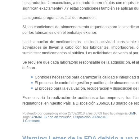
Los productos farmacéuticos, a menudo tienen rótulos con requisito
significan exactamente? ¿Y estas condiciones también se aplican dur
La segunda pregunta es fácil de responder:
Sí, las condiciones de almacenamiento requeridas para los medicame
por los fabricantes o en el embalaje exterior.
La distribución de medicamentos es toda actividad consistente e
actividades se llevan a cabo con los fabricantes, importadores, 
suministrar medicamentos al público. Las actividades de venta al por
Se requiere que cada laboratorio responsable de la adquisición, el 
definan:
Controles necesarios para garantizar la calidad e integridad 
El proceso de control de gestión y auditoría de almacenes exte
El proceso para la evaluación, recuperación y disposición de 
Es necesaria la realización de auditorías a las empresas, los lice
regulatorios, en nuestro País la Disposición 2069/2018 (marzo de est
Posteado por cgmpblog el día 27/09/2018 a las 03:09 bajo la categoria
GMP
.
Tags:
ANMAT
,
BP de distribución
,
Disposición 2069/2018
1 Comment
.
Warning Letter de la FDA debido a un 