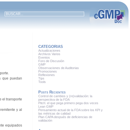
CATEGORIAS
Actualizaciones
Archivos Varios
Eventos
Foro de Discusión
GMP
Observaciones de Auditorias
Promociones
porte.
Reflexiones
es que puedan
Tips
Tools
Posts Recientes
Control de cambios y (re)validación: la
 el transporte
perspectiva de la FDA
Pitch: el que pega primero pega dos veces
Lean GMP
remitente y al
Pensamiento actual de la FDA sobre los KPI y
las métricas de calidad
Plan CAPA después de deficiencias de
validación
ente equipados