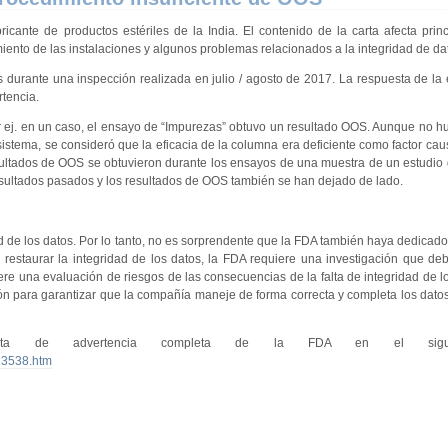
icante de productos estériles de la India. El contenido de la carta afecta prin
nto de las instalaciones y algunos problemas relacionados a la integridad de da
 durante una inspección realizada en julio / agosto de 2017. La respuesta de la
rtencia.
r ej. en un caso, el ensayo de “Impurezas” obtuvo un resultado OOS. Aunque no 
istema, se consideró que la eficacia de la columna era deficiente como factor cau
resultados de OOS se obtuvieron durante los ensayos de una muestra de un estudio 
esultados pasados ​​y los resultados de OOS también se han dejado de lado.
d de los datos. Por lo tanto, no es sorprendente que la FDA también haya dedicado
a restaurar la integridad de los datos, la FDA requiere una investigación que de
iere una evaluación de riesgos de las consecuencias de la falta de integridad de l
ión para garantizar que la compañía maneje de forma correcta y completa los dato
arta de advertencia completa de la FDA en el siguie
13538.htm