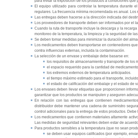
para evitar la exposición de los productos a condiciones que 
El equipo utilizado para controlar la temperatura durante e
regulares. La frecuencia mínima recomendada es anual. Los 
Las entregas deben hacerse a la dirección indicada del desti
Los proveedores de transporte deben ser informados por el lab
Cuando la ruta de transporte incluye la descarga y la recarga
monitoreo de la temperatura, la limpieza y la seguridad de l
Se deben tomar medidas para minimizar la duración del almace
Los medicamentos deben transportarse en contenedores que n
contra influencias externas, incluida la contaminación.
La selección de un envase y embalaje debe basarse en:
los requisitos de almacenamiento y transporte de los
el espacio requerido para la cantidad de medicamento
los extremos externos de temperatura anticipados.
el tiempo máximo estimado para el transporte, incluid
el estado de calificación del embalaje y el estado de 
Los envases deben llevar etiquetas que proporcionen informa
garantizar que los productos se manipulen y aseguren adec
En relación con las entregas que contienen medicamentos 
distribuidor debe mantener una cadena de suministro segura
control adicionales para la entrega de estos productos. Debe 
Los medicamentos que contienen materiales altamente activos
Las medidas de seguridad relevantes deben estar de acuerdo 
Para productos sensibles a la temperatura (que no sean prod
se deben usar equipos calificados (por ejemplo, enva