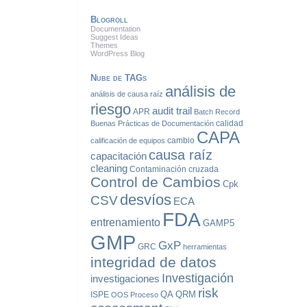
Blogroll
Documentation
Suggest Ideas
Themes
WordPress Blog
Nube de TAGs
análisis de
análisis de causa raíz
riesgo
audit trail
APR
Batch Record
calidad
Buenas Prácticas de Documentación
CAPA
cambio
calificación de equipos
causa raíz
capacitación
cleaning
Contaminación cruzada
Control de Cambios
Cpk
desvíos
CSV
ECA
FDA
entrenamiento
GAMP5
GMP
GxP
GRC
herramientas
integridad de datos
Investigación
investigaciones
risk
QA
QRM
ISPE
OOS
Proceso