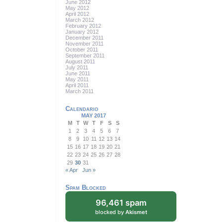
June 2012
May 2012
April 2012
March 2012
February 2012
January 2012
December 2011
November 2011
October 2011
September 2011
August 2011
July 2011
June 2011
May 2011
April 2011
March 2011
Calendario
MAY 2017
M
T
W
T
F
S
S
1
2
3
4
5
6
7
8
9
10
11
12
13
14
15
16
17
18
19
20
21
22
23
24
25
26
27
28
29
30
31
« Apr
Jun »
Spam Blocked
96,461 spam
blocked by
Akismet