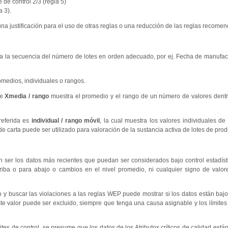
 de control 2/3 (regla 5)
 3).
a justificación para el uso de otras reglas o una reducción de las reglas recome
enta la secuencia del número de lotes en orden adecuado, por ej. Fecha de manufa
omedios, individuales o rangos.
de
Xmedia / rango
muestra el promedio y el rango de un número de valores dentro
referida es
individual / rango móvil
, la cual muestra los valores individuales de 
e carta puede ser utilizado para valoración de la sustancia activa de lotes de prod
en ser los datos más recientes que puedan ser considerados bajo control estadíst
rriba o para abajo o cambios en el nivel promedio, ni cualquier signo de valo
y buscar las violaciones a las reglas WEP puede mostrar si los datos están bajo 
este valor puede ser excluido, siempre que tenga una causa asignable y los límites 
ímites de control, se presume que los datos de los Atributos críticos de calidad es