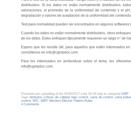
distribuidos. Si los datos no están normalmente distribuidos, es
valoraciones, el promedio de la uniformidad de contenido y el pH
degradación y valores de aceptación de la uniformidad del contenido
Test para normalidad pueden ser encontrados en algunos softwares (
Cuando los datos no están normalmente distribuidos, otros enfoques e
de los datos. Estos enfoques típicamente requieren un largo n° de lotes
Espero que les resulte útil, para aquellos que estén interesados en 
consúltenos en info@cgmpdoc.com.
Para los interesados en profundizar sobre el tema, les ofrecem
info@cgmpdoc.com.
Posteado por cgmpblog el día 30/05/2017 a las 00:39 bajo la categoria
GMP
.
Tags:
Atributos críticos de calidad
,
bajo control
,
carta de control
,
carta indiv
control
,
SPC
,
WEP
,
Western Electric Pattern Rules
4 Comments
.