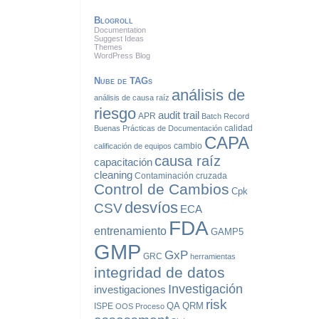
Blogroll
Documentation
Suggest Ideas
Themes
WordPress Blog
Nube de TAGs
análisis de
análisis de causa raíz
riesgo
audit trail
APR
Batch Record
calidad
Buenas Prácticas de Documentación
CAPA
cambio
calificación de equipos
causa raíz
capacitación
cleaning
Contaminación cruzada
Control de Cambios
Cpk
desvíos
CSV
ECA
FDA
entrenamiento
GAMP5
GMP
GxP
GRC
herramientas
integridad de datos
Investigación
investigaciones
risk
QA
QRM
ISPE
OOS
Proceso