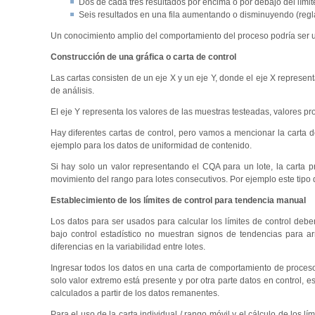
Dos de cada tres resultados por encima o por debajo del límite
Seis resultados en una fila aumentando o disminuyendo (regla
Un conocimiento amplio del comportamiento del proceso podría ser un
Construcción de una gráfica o carta de control
Las cartas consisten de un eje X y un eje Y, donde el eje X repres
de análisis.
El eje Y representa los valores de las muestras testeadas, valores pr
Hay diferentes cartas de control, pero vamos a mencionar la carta 
ejemplo para los datos de uniformidad de contenido.
Si hay solo un valor representando el CQA para un lote, la carta p
movimiento del rango para lotes consecutivos. Por ejemplo este tipo d
Establecimiento de los límites de control para tendencia manual
Los datos para ser usados para calcular los límites de control deb
bajo control estadístico no muestran signos de tendencias para a
diferencias en la variabilidad entre lotes.
Ingresar todos los datos en una carta de comportamiento de proceso 
solo valor extremo está presente y por otra parte datos en control, 
calculados a partir de los datos remanentes.
Para el uso de la carta individual / rango móvil y el cálculo de los l