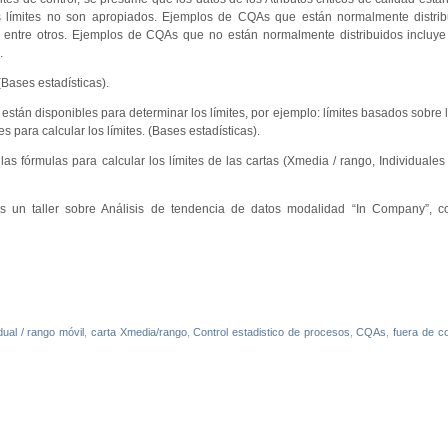
tos límites no son apropiados. Ejemplos de CQAs que están normalmente distri
, entre otros. Ejemplos de CQAs que no están normalmente distribuidos incluy
.
Bases estadísticas).
stán disponibles para determinar los límites, por ejemplo: límites basados sobre l
 para calcular los límites. (Bases estadísticas).
las fórmulas para calcular los límites de las cartas (Xmedia / rango, Individuales 
os un taller sobre Análisis de tendencia de datos modalidad “In Company”, c
idual / rango móvil
,
carta Xmedia/rango
,
Control estadistico de procesos
,
CQAs
,
fuera de co