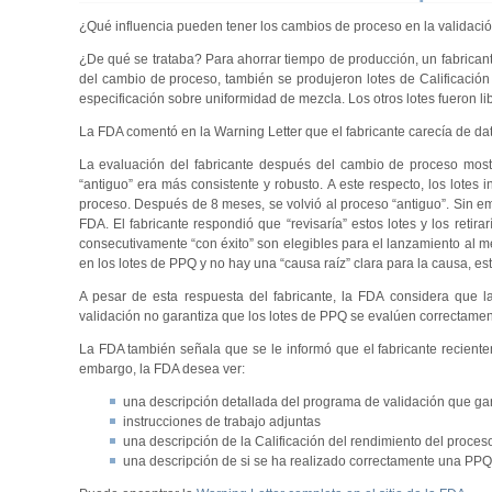
¿Qué influencia pueden tener los cambios de proceso en la validaci
¿De qué se trataba? Para ahorrar tiempo de producción, un fabrican
del cambio de proceso, también se produjeron lotes de Calificación
especificación sobre uniformidad de mezcla. Los otros lotes fueron li
La FDA comentó en la Warning Letter que el fabricante carecía de dat
La evaluación del fabricante después del cambio de proceso most
“antiguo” era más consistente y robusto. A este respecto, los lote
proceso. Después de 8 meses, se volvió al proceso “antiguo”. Sin emba
FDA. El fabricante respondió que “revisaría” estos lotes y los retir
consecutivamente “con éxito” son elegibles para el lanzamiento al 
en los lotes de PPQ y no hay una “causa raíz” clara para la causa, es
A pesar de esta respuesta del fabricante, la FDA considera que la 
validación no garantiza que los lotes de PPQ se evalúen correctament
La FDA también señala que se le informó que el fabricante reciente
embargo, la FDA desea ver:
una descripción detallada del programa de validación que gar
instrucciones de trabajo adjuntas
una descripción de la Calificación del rendimiento del proceso 
una descripción de si se ha realizado correctamente una PPQ