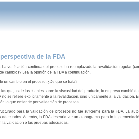
 perspectiva de la FDA
. La verificación continua del proceso ha reemplazado la revalidación regular (c
 de cambios? Lea la opinión de la FDA a continuación.
de un cambio en el proceso. ¿De qué se trata?
de las quejas de los clientes sobre la viscosidad del producto, la empresa cambió d
 no se refiere explícitamente a la revalidación, sino únicamente a la validación. E
ión lo que entiende por validación de procesos.
cturado para la validación de procesos no fue suficiente para la FDA. La auto
os adecuados. Además, la FDA desearía ver un cronograma para la implementaci
 la validación o las pruebas adecuadas.