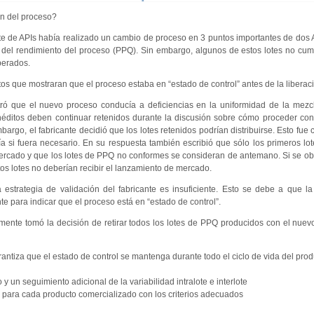
ón del proceso?
te de APIs había realizado un cambio de proceso en 3 puntos importantes de dos
 del rendimiento del proceso (PPQ). Sin embargo, algunos de estos lotes no cum
berados.
os que mostraran que el proceso estaba en “estado de control” antes de la liberació
ró que el nuevo proceso conducía a deficiencias en la uniformidad de la mezcl
s inéditos deben continuar retenidos durante la discusión sobre cómo proceder co
rgo, el fabricante decidió que los lotes retenidos podrían distribuirse. Esto fue c
aría si fuera necesario. En su respuesta también escribió que sólo los primeros lo
mercado y que los lotes de PPQ no conformes se consideran de antemano. Si se ob
tos lotes no deberían recibir el lanzamiento de mercado.
estrategia de validación del fabricante es insuficiente. Esto se debe a que la
e para indicar que el proceso está en “estado de control”.
mente tomó la decisión de retirar todos los lotes de PPQ producidos con el nuev
antiza que el estado de control se mantenga durante todo el ciclo de vida del prod
y un seguimiento adicional de la variabilidad intralote e interlote
 para cada producto comercializado con los criterios adecuados