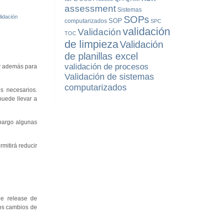
assessment
Sistemas
lidación
SOPs
SOP
computarizados
SPC
validación
Validación
TOC
de limpieza
Validación
de planillas excel
validación de procesos
 y además para
Validación de sistemas
computarizados
s necesarios.
puede llevar a
bargo algunas
mitirá reducir
de release de
los cambios de