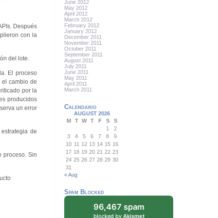
June 2012
May 2012
April 2012
March 2012
February 2012
 APIs. Después
January 2012
plieron con la
December 2011
November 2011
October 2011
September 2011
n del lote.
August 2011
July 2011
June 2011
a. El proceso
May 2011
n el cambio de
April 2011
March 2011
riticado por la
tes producidos
Calendario
serva un error
AUGUST 2026
M
T
W
T
F
S
S
1
2
 estrategia de
3
4
5
6
7
8
9
10
11
12
13
14
15
16
17
18
19
20
21
22
23
o proceso. Sin
24
25
26
27
28
29
30
31
« Aug
ucto
Spam Blocked
96,467 spam
blocked by
Akismet