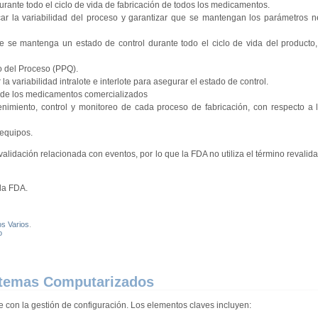
rante todo el ciclo de vida de fabricación de todos los medicamentos.
ar la variabilidad del proceso y garantizar que se mantengan los parámetros n
 se mantenga un estado de control durante todo el ciclo de vida del producto,
 del Proceso (PPQ).
 variabilidad intralote e interlote para asegurar el estado de control.
 de los medicamentos comercializados
nimiento, control y monitoreo de cada proceso de fabricación, con respecto a l
 equipos.
dación relacionada con eventos, por lo que la FDA no utiliza el término revalida
 la FDA.
os Varios
.
o
istemas Computarizados
con la gestión de configuración. Los elementos claves incluyen: