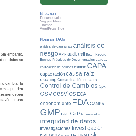
Blogroll
Documentation
Suggest Ideas
Themes
WordPress Blog
Nube de TAGs
análisis de
análisis de causa raíz
riesgo
audit trail
. Sin embargo,
APR
Batch Record
calidad
ad de datos se
Buenas Prácticas de Documentación
CAPA
cambio
calificación de equipos
causa raíz
capacitación
cleaning
Contaminación cruzada
s o cambiar la
Control de Cambios
Cpk
rvicios pueden
desvíos
CSV
ECA
a sesión deben
FDA
 través de una
entrenamiento
GAMP5
.
GMP
GxP
GRC
herramientas
integridad de datos
Investigación
investigaciones
risk
QA
QRM
ISPE
OOS
Proceso