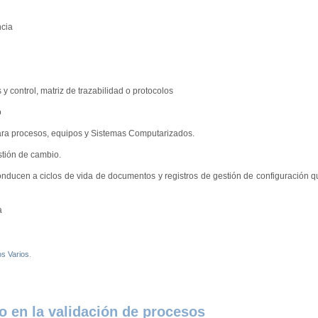
ncia
y control, matriz de trazabilidad o protocolos
o
para procesos, equipos y Sistemas Computarizados.
estión de cambio.
ducen a ciclos de vida de documentos y registros de gestión de configuración q
a
os Varios
.
o en la validación de procesos