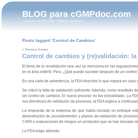
BLOG para cGMPdoc.com
:: Espacio de Discusión y Mejora Contínua ::
Posts tagged ‘Control de Cambios’
« Previous Entries
Control de cambios y (re)validación: la
El tema de la revalidación rara vez se menciona en las regulaciones
en el área estéril). Pero, ¿Qué puede suceder después de un control
En una carta de advertencia, la FDA describe lo que espera en caso 
Se criticó la falta de validación suficiente. Además, como resultado 
sin control de cambios. El nuevo proceso no fue (re)validado. La FDA
sus directrices de validación de procesos, la FDA explica a continuac
La respuesta de la empresa de que había iniciado un enfoque estru
demostración de procedimientos y planes de validación de proces
CAPA o evaluaciones de riesgos en productos que se han lanzado sin
La FDA exige además: