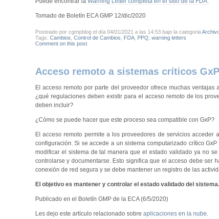
Puede encontrar la
Warning Letter completa en el sitio de la FDA.
Tomado de Boletín ECA GMP 12/dic/2020
Posteado por cgmpblog el día 04/01/2021 a las 14:53 bajo la categoria
Archiv
Tags:
Cambios
,
Control de Cambios
,
FDA
,
PPQ
,
warning letters
Comment on this post
.
Acceso remoto a sistemas críticos GxP
El acceso remoto por parte del proveedor ofrece muchas ventajas a
¿qué regulaciones deben existir para el acceso remoto de los prove
deben incluir?
¿Cómo se puede hacer que este proceso sea compatible con GxP?
El acceso remoto permite a los proveedores de servicios acceder a
configuración. Si se accede a un sistema computarizado crítico GxP
modificar el sistema de tal manera que el estado validado ya no se
controlarse y documentarse. Esto significa que el acceso debe ser 
conexión de red segura y se debe mantener un registro de las activid
El objetivo es mantener y controlar el estado validado del sistema
Publicado en el Boletín GMP de la ECA (6/5/2020)
Les dejo este artículo relacionado sobre
aplicaciones en la nube
.