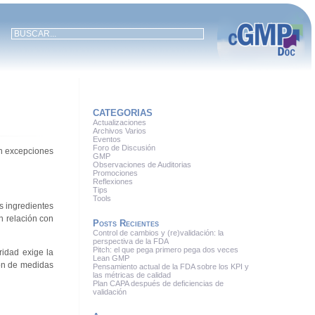
CATEGORIAS
Actualizaciones
Archivos Varios
Eventos
Foro de Discusión
on excepciones
GMP
Observaciones de Auditorias
Promociones
Reflexiones
Tips
Tools
os ingredientes
n relación con
Posts Recientes
Control de cambios y (re)validación: la
perspectiva de la FDA
Pitch: el que pega primero pega dos veces
ridad exige la
Lean GMP
ón de medidas
Pensamiento actual de la FDA sobre los KPI y
las métricas de calidad
Plan CAPA después de deficiencias de
validación