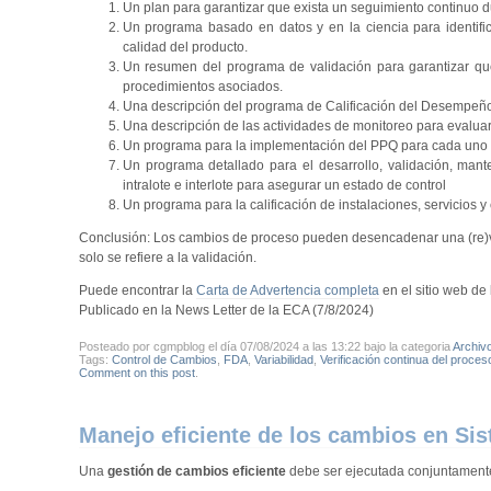
Un plan para garantizar que exista un seguimiento continuo du
Un programa basado en datos y en la ciencia para identific
calidad del producto.
Un resumen del programa de validación para garantizar que
procedimientos asociados.
Una descripción del programa de Calificación del Desempeño
Una descripción de las actividades de monitoreo para evaluar la
Un programa para la implementación del PPQ para cada uno
Un programa detallado para el desarrollo, validación, mante
intralote e interlote para asegurar un estado de control
Un programa para la calificación de instalaciones, servicios y
Conclusión: Los cambios de proceso pueden desencadenar una (re)vali
solo se refiere a la validación.
Puede encontrar la
Carta de Advertencia completa
en el sitio web de
Publicado en la News Letter de la ECA (7/8/2024)
Posteado por cgmpblog el día 07/08/2024 a las 13:22 bajo la categoria
Archiv
Tags:
Control de Cambios
,
FDA
,
Variabilidad
,
Verificación continua del proces
Comment on this post
.
Manejo eficiente de los cambios en S
Una
gestión de cambios eficiente
debe ser ejecutada conjuntamente 