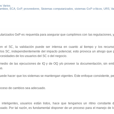
os Varios
.
ambios
,
ECA
,
GxP
,
proveedores
,
Sistemas computarizados
,
sistemas GxP críticos
,
URS
,
Va
utarizados GxP es requerida para asegurar que cumplimos con las regulaciones,
el SC, la validación puede ser intensa en cuanto al tiempo y los recurso
 los SC, independientemente del impacto potencial, esto provoca un ahogo que 
ecesidades de los usuarios del SC o del negocio.
 medio de las ejecuciones de IQ y de OQ y/o proveer la documentación, sin em
as.
uede hacer que los sistemas se mantengan vigentes. Este enfoque consistente, per
proceso de cambios sea adecuado.
 inteligentes, usuarios están listos, hace que tengamos un ritmo constante 
asado. Por tal razón, es fundamental disponer de un proceso para el manejo de 