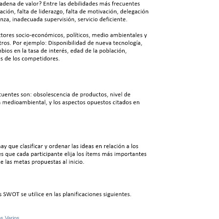
s Varios
.