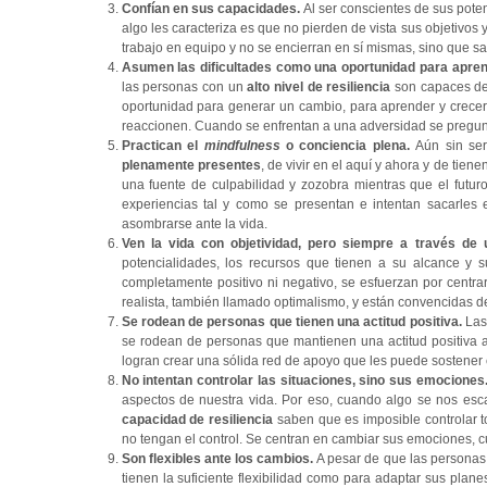
Confían en sus capacidades.
Al ser conscientes de sus pote
algo les caracteriza es que no pierden de vista sus objetivos
trabajo en equipo y no se encierran en sí mismas, sino que 
Asumen las dificultades como una oportunidad para apre
las personas con un
alto nivel de resiliencia
son capaces de 
oportunidad para generar un cambio, para aprender y crece
reaccionen. Cuando se enfrentan a una adversidad se pregun
Practican el
mindfulness
o conciencia plena.
Aún sin ser
plenamente presentes
, de vivir en el aquí y ahora y de tie
una fuente de culpabilidad y zozobra mientras que el futu
experiencias tal y como se presentan e intentan sacarles
asombrarse ante la vida.
Ven la vida con objetividad, pero siempre a través de
potencialidades, los recursos que tienen a su alcance y 
completamente positivo ni negativo, se esfuerzan por centrar
realista, también llamado optimalismo, y están convencidas d
Se rodean de personas que tienen una actitud positiva.
Las
se rodean de personas que mantienen una actitud positiva 
logran crear una sólida red de apoyo que les puede sostener 
No intentan controlar las situaciones, sino sus emociones
aspectos de nuestra vida. Por eso, cuando algo se nos esc
capacidad de resiliencia
saben que es imposible controlar t
no tengan el control. Se centran en cambiar sus emociones, 
Son flexibles ante los cambios.
A pesar de que las personas
tienen la suficiente flexibilidad como para adaptar sus pla