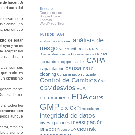
es de hacer
. Si
mportancia del
Blogroll
Documentation
Suggest Ideas
smotivan, pero
Themes
WordPress Blog
isis como una
manera en que
Nube de TAGs
análisis de
bito de estar
análisis de causa raíz
l ayer y no es
riesgo
audit trail
APR
Batch Record
de aceptar las
calidad
Buenas Prácticas de Documentación
apacidad para
CAPA
cambio
calificación de equipos
causa raíz
uáles son sus
capacitación
e que nada es
cleaning
Contaminación cruzada
n un optimismo
Control de Cambios
Cpk
.
desvíos
CSV
ECA
e generalmente
FDA
De esta forma,
entrenamiento
GAMP5
GMP
olar todos los
GxP
GRC
herramientas
personas con
integridad de datos
cómodos aunque
Investigación
investigaciones
ograr, también
risk
QA
QRM
ISPE
OOS
Proceso
mbio y siempre