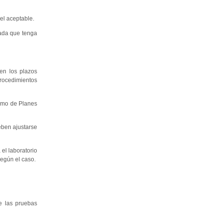
el aceptable.
uada que tenga
 en los plazos
procedimientos
como de Planes
eben ajustarse
 el laboratorio
según el caso.
e las pruebas