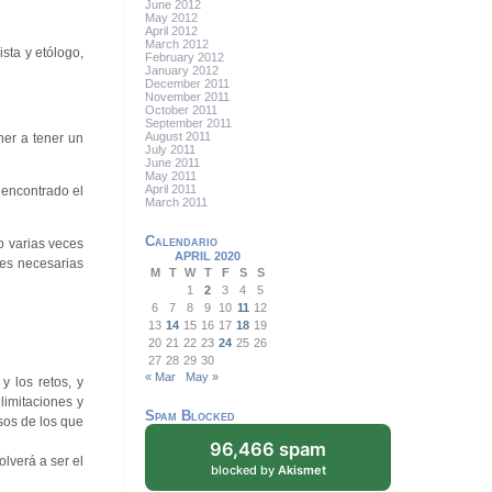
June 2012
May 2012
April 2012
March 2012
ista y etólogo,
February 2012
January 2012
December 2011
November 2011
October 2011
September 2011
August 2011
er a tener un
July 2011
June 2011
May 2011
April 2011
 encontrado el
March 2011
Calendario
 varias veces
APRIL 2020
des necesarias
M
T
W
T
F
S
S
1
2
3
4
5
6
7
8
9
10
11
12
13
14
15
16
17
18
19
20
21
22
23
24
25
26
27
28
29
30
« Mar
May »
 los retos, y
limitaciones y
Spam Blocked
sos de los que
96,466 spam
olverá a ser el
blocked by
Akismet