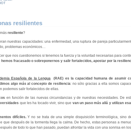
WOT
onas resilientes
a más
resiliente
?
eran nuestras capacidades: una enfermedad, una ruptura de pareja particularment
lado, problemas económicos…
hacer que nos cuestionemos si tenemos la fuerza y la voluntad necesarias para conti
hemos fracasado o sobreponernos y salir fortalecidos, apostar por la resilienc
demia Española de la Lengua
(RAE) es la capacidad humana de asumir con 
adimos algo más al concepto de resiliencia
: no sólo gracias a ella somos capa
 podemos salir fortalecidos de ellas.
cos
en función de las nuevas circunstancias y de nuestras necesidades. De est
dversidades
que les ha tocado vivir, sino que
van un paso más allá y utilizan es
entos difíciles.
Y no se trata de una simple disquisición terminológica, sino 
 de que después de la tormenta llega la calma. De hecho, estas personas a men
spués de todo lo que han pasado, puedan afrontar la vida con una sonrisa en los 