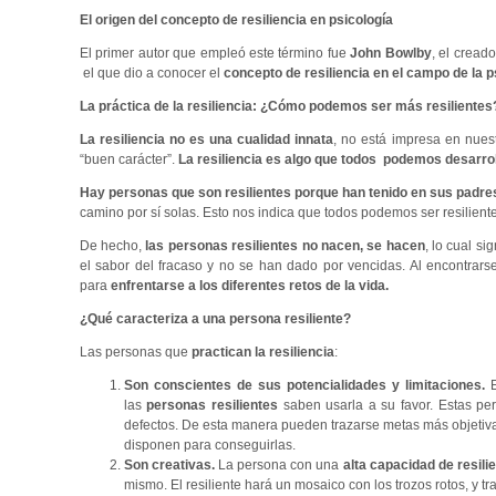
El origen del concepto de resiliencia en psicología
El primer autor que empleó este término fue
John Bowlby
, el cread
el que dio a conocer el
concepto de resiliencia en el campo de la ps
La práctica de la resiliencia: ¿Cómo podemos ser más resilientes
La resiliencia no es una cualidad innata
, no está impresa en nue
“buen carácter”.
La resiliencia es algo que todos podemos desarrolla
Hay personas que son resilientes porque han tenido en sus padres 
camino por sí solas. Esto nos indica que todos podemos ser resilien
De hecho,
las personas resilientes no nacen, se hacen
, lo cual s
el sabor del fracaso y no se han dado por vencidas. Al encontrars
para
enfrentarse a los diferentes retos de la vida.
¿Qué caracteriza a una persona resiliente?
Las personas que
practican la resiliencia
:
Son conscientes de sus potencialidades y limitaciones.
las
personas resilientes
saben usarla a su favor. Estas per
defectos. De esta manera pueden trazarse metas más objetiva
disponen para conseguirlas.
Son creativas.
La persona con una
alta capacidad de resili
mismo. El resiliente hará un mosaico con los trozos rotos, y tra