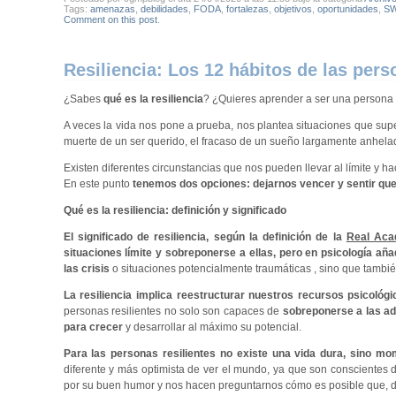
Tags:
amenazas
,
debilidades
,
FODA
,
fortalezas
,
objetivos
,
oportunidades
,
S
Comment on this post
.
Resiliencia: Los 12 hábitos de las pers
¿Sabes
qué es la resiliencia
? ¿Quieres aprender a ser una person
A veces la vida nos pone a prueba, nos plantea situaciones que sup
muerte de un ser querido, el fracaso de un sueño largamente anhe
Existen diferentes circunstancias que nos pueden llevar al límite y 
En este punto
tenemos dos opciones: dejarnos vencer y sentir que 
Qué es la resiliencia: definición y significado
El significado de resiliencia, según la definición de la
Real Aca
situaciones límite y sobreponerse a ellas, pero en psicología añ
las crisis
o situaciones potencialmente traumáticas , sino que también
La resiliencia implica reestructurar nuestros recursos psicológi
personas resilientes no solo son capaces de
sobreponerse a las a
para crecer
y desarrollar al máximo su potencial.
Para las personas resilientes no existe una vida dura, sino mom
diferente y más optimista de ver el mundo, ya que son conscientes
por su buen humor y nos hacen preguntarnos cómo es posible que, de