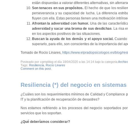
están dispuestas a valorar diferentes alternativas, sin aferra
Son tenaces en sus propósitos.
El hecho de que los resilien
perseverancia y su capacidad de lucha. La diferencia estrib
fluyen con ella. Estas personas tienen una motivación intríns
Afrontan la adversidad con humor.
Una de las característi
adversidad y sacar una broma de sus desdichas
. La risa 
en los aspectos positivos de las situaciones.
Buscan la ayuda de los demás y el apoyo social.
Cuando l
superarlo, para ello, son conscientes de la importancia del a
Tomado de Rocio Linares,
https://www.elpradopsicologos.es/blog/resil
Posteado por cgmpblog el día 18/04/2020 a las 14:14 bajo la categoria
Archiv
Tags:
Resiliencia
,
Rocío Linares
Comment on this post
.
Resiliencia (*) del negocio en sistema
¿Cuáles son los requerimientos mínimos de Calidad y Compliance para
IT y la planificación de recuperación de desastres?
Nos estamos refiriendo a los procesos del negocio soportados por 
servicios que los soportan.
¿Qué deberíamos considerar?