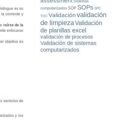
assessment
Sistemas
SOPs
SOP
computarizados
distingue es su
SPC
validación
la corriente y
Validación
TOC
de limpieza
Validación
de
reírse de la
de planillas excel
mite enfocarse
validación de procesos
er objetivo es
Validación de sistemas
computarizados
s servicios de
arizados y los