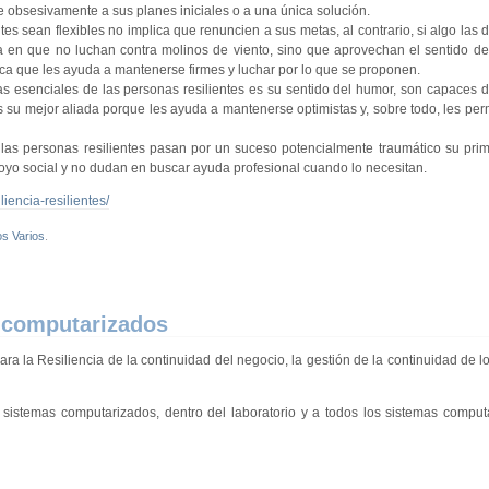
rse obsesivamente a sus planes iniciales o a una única solución.
tes sean flexibles no implica que renuncien a sus metas, al contrario, si algo las 
a en que no luchan contra molinos de viento, sino que aprovechan el sentido de 
eca que les ayuda a mantenerse firmes y luchar por lo que se proponen.
cas esenciales de las personas resilientes es su sentido del humor, son capaces 
es su mejor aliada porque les ayuda a mantenerse optimistas y, sobre todo, les per
as personas resilientes pasan por un suceso potencialmente traumático su prim
poyo social y no dudan en buscar ayuda profesional cuando lo necesitan.
iencia-resilientes/
os Varios
.
s computarizados
 la Resiliencia de la continuidad del negocio, la gestión de la continuidad de lo
sistemas computarizados, dentro del laboratorio y a todos los sistemas comput