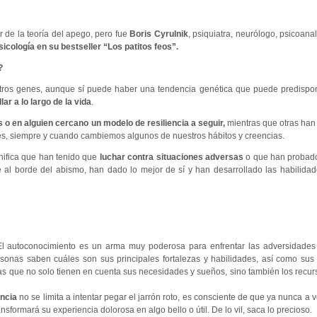
or de la teoría del apego, pero fue
Boris Cyrulnik
, psiquiatra, neurólogo, psicoanal
icología en su bestseller “Los patitos feos”.
?
stros genes, aunque sí puede haber una tendencia genética que puede predispon
r a lo largo de la vida
.
o en alguien cercano un modelo de resiliencia a seguir,
mientras que otras han
tes, siempre y cuando cambiemos algunos de nuestros hábitos y creencias.
ignifica que han tenido que
luchar contra situaciones adversas
o que han probado
e al borde del abismo, han dado lo mejor de sí y han desarrollado las habilida
El autoconocimiento es un arma muy poderosa para enfrentar las adversidades y
sonas saben cuáles son sus principales fortalezas y habilidades, así como sus 
s que no solo tienen en cuenta sus necesidades y sueños, sino también los recur
encia
no se limita a intentar pegar el jarrón roto, es consciente de que ya nunca a v
nsformará su experiencia dolorosa en algo bello o útil. De lo vil, saca lo precioso.