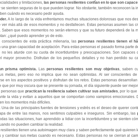
ncialidades y limitaciones,
las personas resilientes confían en lo que son capac
 y se sienten seguras de lo que pueden lograr. No obstante, también reconocen la i
saben cuándo es necesario pedir ayuda.
nder.
A lo largo de la vida enfrentamos muchas situaciones dolorosas que nos de
ver más allá de esos momentos y no desfallecen. Estas personas asumen las cr
r. Saben que esos momentos no serán eternos y que su futuro dependerá de la 
tan: ¿qué puedo aprender yo de esto.
 conscientes de esta práctica milenaria, las
personas resilientes tienen el há
nen una gran capacidad de aceptación. Para estas personas el pasado forma parte de
ro no les aturde con su cuota de incertidumbre y preocupaciones. Son capaces 
 el mayor provecho. Disfrutan de los pequeños detalles y no han perdido su c
 un prisma optimista.
Las
personas resilientes son muy objetivas
, saben c
sus metas, pero eso no implica que no sean optimistas. Al ser conscientes d
se en los aspectos positivos y disfrutan de los retos. Estas personas desarrolla
e que por muy oscura que se presente su jornada, el día siguiente puede ser mejor
 personas que
practican la resiliencia
saben cultivar sus amistades
, por lo qu
ante la vida y evitan a aquellos que se comportan como vampiros emocionales. 
en los momentos más difíciles.
.
Una de las principales fuentes de tensiones y estrés es el deseo de querer contr
apa de entre las manos, nos sentimos culpables e inseguros. Sin embargo, las
odas las situaciones, han aprendido a lidiar con la incertidumbre y se sienten 
cuando no pueden cambiar la realidad.
 resilientes tienen una autoimagen muy clara y saben perfectamente qué quieren l
nes y cambiar sus metas cuando es necesario. Estas personas no se cierran al ca