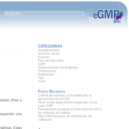
CATEGORIAS
Actualizaciones
Archivos Varios
Eventos
Foro de Discusión
GMP
Observaciones de Auditorias
Promociones
Reflexiones
Tips
Tools
Posts Recientes
Control de cambios y (re)validación: la
perspectiva de la FDA
lidado (Plan y
Pitch: el que pega primero pega dos veces
Lean GMP
Pensamiento actual de la FDA sobre los KPI y
las métricas de calidad
requerido una
Plan CAPA después de deficiencias de
validación
istemas. Estas