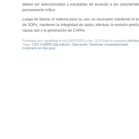
deben ser seleccionadas y escaladas de acuerdo a las característic
pensamiento crítico.
Luego de liberar el sistema para su uso, es necesario mantener el es
de SOPs, mantener la Integridad de datos, efectuar la revisión periódi
causa raíz y la generación de CAPAs.
Posteado por cgmpblog el día 20/02/2023 a las 13:03 bajo la categoria
Archiv
Tags:
CSV
,
GAMP5 2da edición
,
Operación
,
Sistemas computarizados
Comment on this post
.