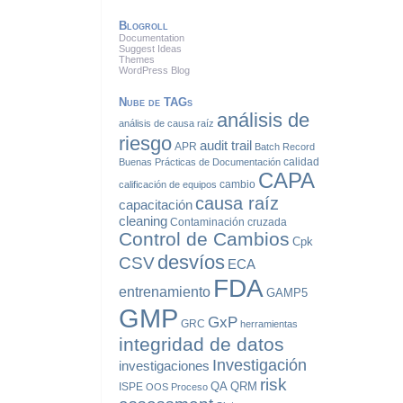
Blogroll
Documentation
Suggest Ideas
Themes
WordPress Blog
Nube de TAGs
análisis de
análisis de causa raíz
riesgo
audit trail
APR
Batch Record
calidad
Buenas Prácticas de Documentación
CAPA
cambio
calificación de equipos
causa raíz
capacitación
cleaning
Contaminación cruzada
Control de Cambios
Cpk
desvíos
CSV
ECA
FDA
entrenamiento
GAMP5
GMP
GxP
GRC
herramientas
integridad de datos
Investigación
investigaciones
risk
QA
QRM
ISPE
OOS
Proceso