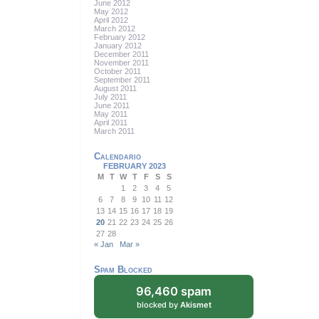
June 2012
May 2012
April 2012
March 2012
February 2012
January 2012
December 2011
November 2011
October 2011
September 2011
August 2011
July 2011
June 2011
May 2011
April 2011
March 2011
Calendario
FEBRUARY 2023
M
T
W
T
F
S
S
1
2
3
4
5
6
7
8
9
10
11
12
13
14
15
16
17
18
19
20
21
22
23
24
25
26
27
28
« Jan
Mar »
Spam Blocked
96,460 spam
blocked by
Akismet