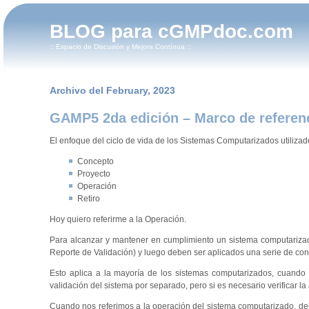
BLOG para cGMPdoc.com
:: Espacio de Discusión y Mejora Contínua ::
Archivo del February, 2023
GAMP5 2da edición – Marco de referen
El enfoque del ciclo de vida de los Sistemas Computarizados utilizad
Concepto
Proyecto
Operación
Retiro
Hoy quiero referirme a la Operación.
Para alcanzar y mantener en cumplimiento un sistema computarizado
Reporte de Validación) y luego deben ser aplicados una serie de con
Esto aplica a la mayoría de los sistemas computarizados, cuando
validación del sistema por separado, pero si es necesario verificar 
Cuando nos referimos a la operación del sistema computarizado, deb