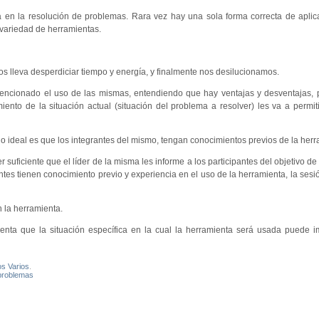
a en la resolución de problemas. Rara vez hay una sola forma correcta de aplic
 variedad de herramientas.
s lleva desperdiciar tiempo y energía, y finalmente nos desilucionamos.
mencionado el uso de las mismas, entendiendo que hay ventajas y desventajas, 
to de la situación actual (situación del problema a resolver) les va a permiti
lo ideal es que los integrantes del mismo, tengan conocimientos previos de la herr
 suficiente que el líder de la misma les informe a los participantes del objetivo d
pantes tienen conocimiento previo y experiencia en el uso de la herramienta, la se
 la herramienta.
uenta que la situación específica en la cual la herramienta será usada puede 
os Varios
.
problemas