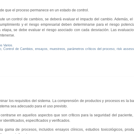
ua de que el proceso permanece en un estado de control.
te un control de cambios, se deberá evaluar el impacto del cambio. Además, el 
 cumplimiento y el riesgo empresarial deben determinarse para el riesgo potenci
 etapa, se debe evaluar el riesgo asociado con cada desviación. Las evaluaci
ntenerse.
os Varios
.
o
,
Control de Cambios
,
ensayos
,
muestreos
,
parámetros críticos del proceso
,
risk asses
nar los requisitos del sistema. La comprensión de productos y procesos es la b
sistema sea adecuado para el uso previsto.
 centrarse en aquellos aspectos que son críticos para la seguridad del paciente, 
r identificados, especificados y verificados.
gama de procesos, incluidos ensayos clínicos, estudios toxicológicos, produ