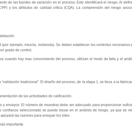
o de las fuentes de variación en el proceso; Esto identificará el riesgo. Al defini
 (CPP) y los atributos de calidad crítica (CQA). La comprensión del riesgo aso
alidación.
 (por ejemplo, mezcla, molienda). Se deben establecer los controles necesarios p
or grado de control.
 cuando hay mas conocimiento del proceso, utilizan el modo de falla y el análi
“validación tradicional”. El diseño del proceso, de la etapa 1, se lleva a la fabric
cumentación de las actividades de calificación.
reo y ensayos. El número de muestras debe ser adecuado para proporcionar sufici
l de confianza seleccionado se puede basar en el análisis de riesgo, ya que se re
 apoyará las razones para ensayar los lotes.
más importante.