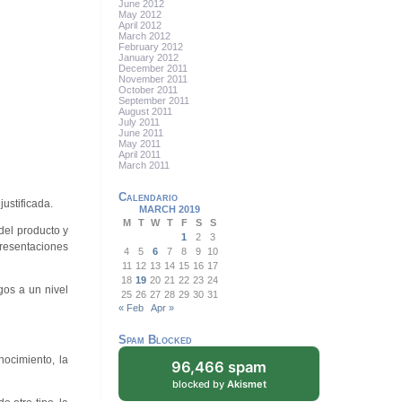
June 2012
May 2012
April 2012
March 2012
February 2012
January 2012
December 2011
November 2011
October 2011
September 2011
August 2011
July 2011
June 2011
May 2011
April 2011
March 2011
Calendario
ustificada.
MARCH 2019
M
T
W
T
F
S
S
del producto y
1
2
3
presentaciones
4
5
6
7
8
9
10
11
12
13
14
15
16
17
18
19
20
21
22
23
24
sgos a un nivel
25
26
27
28
29
30
31
« Feb
Apr »
Spam Blocked
nocimiento, la
96,466 spam
blocked by
Akismet