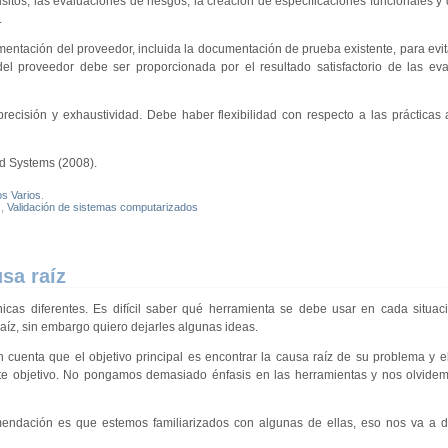
itos, las evaluaciones de riesgos, la creación de especificaciones funcionales y de
.
mentación del proveedor, incluida la documentación de prueba existente, para evit
el proveedor debe ser proporcionada por el resultado satisfactorio de las ev
ecisión y exhaustividad. Debe haber flexibilidad con respecto a las prácticas
d Systems (2008).
os Varios
.
s
,
Validación de sistemas computarizados
sa raíz
nicas diferentes. Es difícil saber qué herramienta se debe usar en cada situa
raíz, sin embargo quiero dejarles algunas ideas.
 cuenta que el objetivo principal es encontrar la causa raíz de su problema y el
e objetivo. No pongamos demasiado énfasis en las herramientas y nos olvidemo
mendación es que estemos familiarizados con algunas de ellas, eso nos va a 