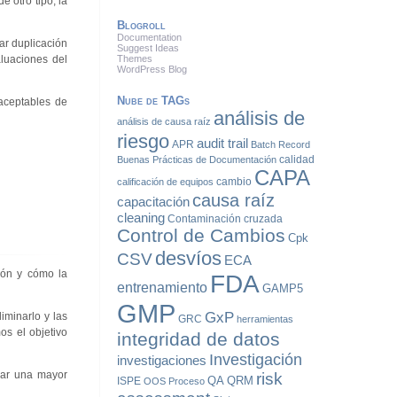
 otro tipo, la
Blogroll
Documentation
ar duplicación
Suggest Ideas
aluaciones del
Themes
WordPress Blog
Nube de TAGs
 aceptables de
análisis de
análisis de causa raíz
riesgo
audit trail
APR
Batch Record
calidad
Buenas Prácticas de Documentación
CAPA
cambio
calificación de equipos
causa raíz
capacitación
cleaning
Contaminación cruzada
Control de Cambios
Cpk
desvíos
CSV
ECA
ción y cómo la
FDA
entrenamiento
GAMP5
GMP
GxP
iminarlo y las
GRC
herramientas
s el objetivo
integridad de datos
Investigación
investigaciones
dar una mayor
risk
QA
QRM
ISPE
OOS
Proceso