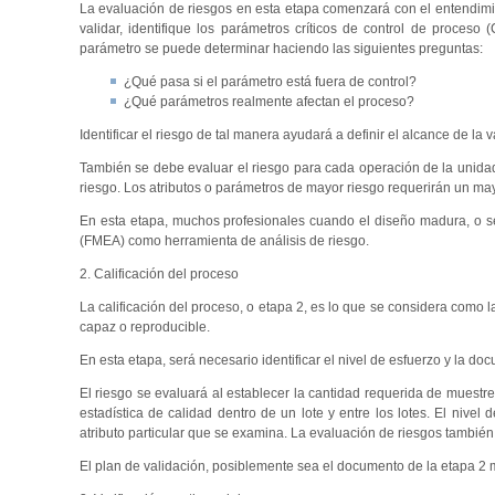
La evaluación de riesgos en esta etapa comenzará con el entendimient
validar, identifique los parámetros críticos de control de proceso
parámetro se puede determinar haciendo las siguientes preguntas:
¿Qué pasa si el parámetro está fuera de control?
¿Qué parámetros realmente afectan el proceso?
Identificar el riesgo de tal manera ayudará a definir el alcance de la v
También se debe evaluar el riesgo para cada operación de la unidad
riesgo. Los atributos o parámetros de mayor riesgo requerirán un may
En esta etapa, muchos profesionales cuando el diseño madura, o sea
(FMEA) como herramienta de análisis de riesgo.
2. Calificación del proceso
La calificación del proceso, o etapa 2, es lo que se considera como la 
capaz o reproducible.
En esta etapa, será necesario identificar el nivel de esfuerzo y la do
El riesgo se evaluará al establecer la cantidad requerida de muest
estadística de calidad dentro de un lote y entre los lotes. El nive
atributo particular que se examina. La evaluación de riesgos también
El plan de validación, posiblemente sea el documento de la etapa 2 