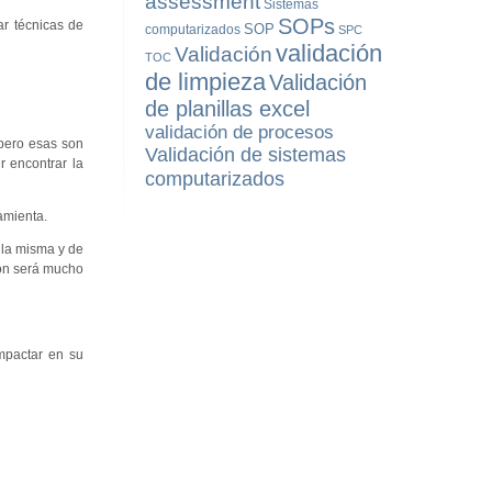
assessment
Sistemas
SOPs
ar técnicas de
SOP
computarizados
SPC
validación
Validación
TOC
de limpieza
Validación
de planillas excel
validación de procesos
pero esas son
Validación de sistemas
r encontrar la
computarizados
amienta.
e la misma y de
sión será mucho
impactar en su