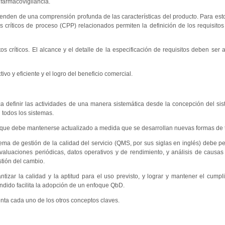
farmacovigilancia.
penden de una comprensión profunda de las características del producto. Para esto
os críticos de proceso (CPP) relacionados permiten la definición de los requisitos
 críticos. El alcance y el detalle de la especificación de requisitos deben ser 
vo y eficiente y el logro del beneficio comercial.
a definir las actividades de una manera sistemática desde la concepción del si
n todos los sistemas.
, que debe mantenerse actualizado a medida que se desarrollan nuevas formas de 
ema de gestión de la calidad del servicio (QMS, por sus siglas en inglés) debe pe
aluaciones periódicas, datos operativos y de rendimiento, y análisis de causas 
stión del cambio.
zar la calidad y la aptitud para el uso previsto, y lograr y mantener el cumpl
ndido facilita la adopción de un enfoque QbD.
nta cada uno de los otros conceptos claves.