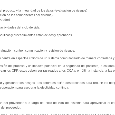
el producto y la integridad de los datos (evaluación de riesgos)
ación de los componentes del sistema).
veedor)
actividades del ciclo de vida.
políticas y procedimientos establecidos y aprobados.
aluación, control, comunicación y revisión de riesgos.
 centre en aspectos críticos de un sistema computarizado de manera controlada y j
ión del proceso y un impacto potencial en la seguridad del paciente, la calidad 
rean los CPP, estos deben ser rastreados a los CQA y, en última instancia, a las 
car y gestionar los riesgos. Los controles están desarrollados para reducir los rie
operación para asegurar la efectividad continua.
n del proveedor a lo largo del ciclo de vida del sistema para aprovechar el co
 del proveedor.