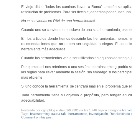
El viejo dicho “todos los caminos llevan a Roma” también se aplic
resolución de problemas. Para ser flexible, debemos poder usar una
No te conviertas en FAN de una herramienta!!!
Cuando uno se convierte en esclavo de una sola herramienta, esto no
En los artículos donde hemos descripto las herramientas, hemos 
recomendaciones que no deben ser seguidas a ciegas. El conocimien
herramienta más adecuada.
Cuando las herramientas van a ser utilizadas en equipos de trabajo, 
Por ejemplo si nos referimos a una sesión de brainstorming podría ser
las reglas para llevar adelante la sesión, sin embargo si los partici
más eficiente.
Si uno conoce la herramienta, se centrará más en el problema que en
Toda herramienta tiene su objetivo o propósito, pero tengan en c
adecuabilidad.
Posteado por cgmpblog el día 01/03/2019 a las 13:46 bajo la categoria
Archiv
Tags:
brainstorming
,
causa raíz
,
herramientas
,
Investigación
,
Resolución de 
Comment on this post
.