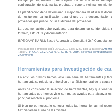
Por ejemplo, el proveedor puede ayudar con la recopilación de requis
configuración del sistema, las pruebas, el soporte y el mantenimiento
La planificación debe determinar la mejor manera de utilizar la docu
de esfuerzos. La justificación para el uso de la documentación d
proveedor, que puede incluir auditorías del proveedor.
La documentación debe evaluarse para determinar su idoneidad, pr
formato, estructura y documentación.
ISPE GAMP 5 A Risk Based Approach to Compliant GxP Computarize
Posteado por cgmpblog el día 06/03/2019 a las 12:59 bajo la categoria
Archiv
Tags:
CPP
,
CQA
,
CSV
,
GAMP5
,
GRC
,
ISPE
,
QRM
,
Sistemas computarizado
2 Comments
.
Herramientas para Investigación de cau
En artículos previos hemos visto una serie de herramientas y téc
herramienta se relaciona entre sí en un análisis general de la causa 
Antes de considerar la selección de herramientas, hay que tener en
herramientas que hemos visto son meras ayudas para alcanzar est
principal: resolver el problema.
Si bien no es necesario conocer todas las herramientas, mi reco
flexibilidad en el uso de las mismas.