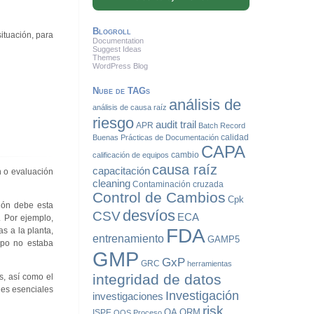
Blogroll
ituación, para
Documentation
Suggest Ideas
Themes
WordPress Blog
Nube de TAGs
análisis de
análisis de causa raíz
riesgo
audit trail
APR
Batch Record
calidad
Buenas Prácticas de Documentación
CAPA
cambio
calificación de equipos
causa raíz
capacitación
n o evaluación
cleaning
Contaminación cruzada
Control de Cambios
Cpk
ión debe esta
desvíos
CSV
ECA
. Por ejemplo,
FDA
s a la planta,
entrenamiento
GAMP5
uipo no estaba
GMP
GxP
GRC
herramientas
integridad de datos
s, así como el
des esenciales
Investigación
investigaciones
risk
QA
QRM
ISPE
OOS
Proceso