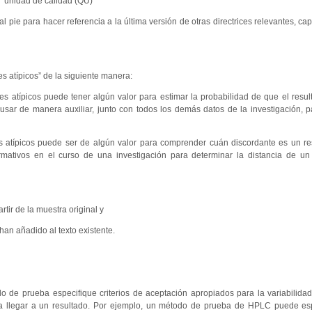
 “unidad de calidad (QU)”
al pie para hacer referencia a la última versión de otras directrices relevantes, ca
es atípicos” de la siguiente manera:
s atípicos puede tener algún valor para estimar la probabilidad de que el res
sar de manera auxiliar, junto con todos los demás datos de la investigación, p
 atípicos puede ser de algún valor para comprender cuán discordante es un re
mativos en el curso de una investigación para determinar la distancia de un 
tir de la muestra original y
han añadido al texto existente.
 de prueba especifique criterios de aceptación apropiados para la variabilid
ara llegar a un resultado. Por ejemplo, un método de prueba de HPLC puede esp