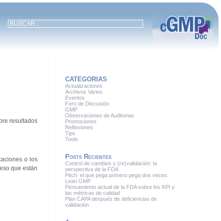
CATEGORIAS
Actualizaciones
Archivos Varios
Eventos
Foro de Discusión
GMP
Observaciones de Auditorias
bre resultados
Promociones
Reflexiones
Tips
Tools
Posts Recientes
caciones o los
Control de cambios y (re)validación: la
ceso que están
perspectiva de la FDA
Pitch: el que pega primero pega dos veces
Lean GMP
Pensamiento actual de la FDA sobre los KPI y
las métricas de calidad
Plan CAPA después de deficiencias de
validación