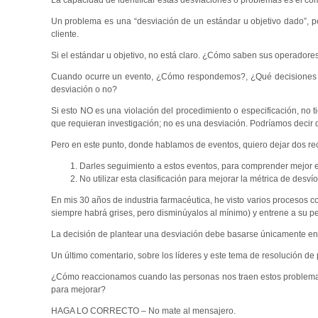
La capacidad de identificar estas desviaciones o problemas es el com
Un problema es una “desviación de un estándar u objetivo dado”, por
cliente.
Si el estándar u objetivo, no está claro. ¿Cómo saben sus operado
Cuando ocurre un evento, ¿Cómo respondemos?, ¿Qué decisiones 
desviación o no?
Si esto NO es una violación del procedimiento o especificación, no t
que requieran investigación; no es una desviación. Podríamos decir q
Pero en este punto, donde hablamos de eventos, quiero dejar dos r
Darles seguimiento a estos eventos, para comprender mejor e
No utilizar esta clasificación para mejorar la métrica de desvío
En mis 30 años de industria farmacéutica, he visto varios procesos co
siempre habrá grises, pero disminúyalos al mínimo) y entrene a su p
La decisión de plantear una desviación debe basarse únicamente en e
Un último comentario, sobre los líderes y este tema de resolución de
¿Cómo reaccionamos cuando las personas nos traen estos problema
para mejorar?
HAGA LO CORRECTO – No mate al mensajero.