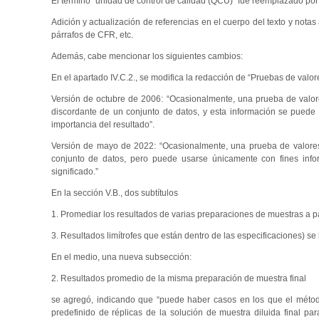
El término “unidad de control de calidad (QCU)” fue reemplazado por
Adición y actualización de referencias en el cuerpo del texto y notas 
párrafos de CFR, etc.
Además, cabe mencionar los siguientes cambios:
En el apartado IV.C.2., se modifica la redacción de “Pruebas de valor
Versión de octubre de 2006: “Ocasionalmente, una prueba de valore
discordante de un conjunto de datos, y esta información se puede u
importancia del resultado”.
Versión de mayo de 2022: “Ocasionalmente, una prueba de valores
conjunto de datos, pero puede usarse únicamente con fines infor
significado.”
En la sección V.B., dos subtítulos
1. Promediar los resultados de varias preparaciones de muestras a par
3. Resultados limítrofes que están dentro de las especificaciones) se 
En el medio, una nueva subsección:
2. Resultados promedio de la misma preparación de muestra final
se agregó, indicando que “puede haber casos en los que el método
predefinido de réplicas de la solución de muestra diluida final p