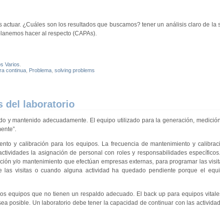
actuar. ¿Cuáles son los resultados que buscamos? tener un análisis claro de la s
planemos hacer al respecto (CAPAs).
s Varios
.
ra continua
,
Problema
,
solving problems
 del laboratorio
do y mantenido adecuadamente. El equipo utilizado para la generación, medició
ente”.
to y calibración para los equipos. La frecuencia de mantenimiento y calibrac
actividades la asignación de personal con roles y responsabilidades específicos
ación y/o mantenimiento que efectúan empresas externas, para programar las visita
sobre las visitas o cuando alguna actividad ha quedado pendiente porque el eq
 los equipos que no tienen un respaldo adecuado. El back up para equipos vitale
ea posible. Un laboratorio debe tener la capacidad de continuar con las activida