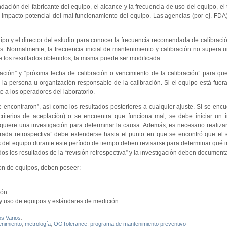
ción del fabricante del equipo, el alcance y la frecuencia de uso del equipo, el t
o impacto potencial del mal funcionamiento del equipo. Las agencias (por ej. FDA
ipo y el director del estudio para conocer la frecuencia recomendada de calibració
. Normalmente, la frecuencia inicial de mantenimiento y calibración no supera 
e los resultados obtenidos, la misma puede ser modificada.
ación” y “próxima fecha de calibración o vencimiento de la calibración” para qu
la persona u organización responsable de la calibración. Si el equipo está fuera
e a los operadores del laboratorio.
se encontraron”, así como los resultados posteriores a cualquier ajuste. Si se enc
criterios de aceptación) o se encuentra que funciona mal, se debe iniciar un 
quiere una investigación para determinar la causa. Además, es necesario realizar
mirada retrospectiva” debe extenderse hasta el punto en que se encontró que el
os del equipo durante este período de tiempo deben revisarse para determinar qué
odos los resultados de la “revisión retrospectiva” y la investigación deben document
ón de equipos, deben poseer:
ión.
y uso de equipos y estándares de medición.
os Varios
.
nimiento
,
metrología
,
OOTolerance
,
programa de mantenimiento preventivo