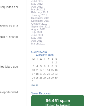
June 2012
May 2012
April 2012
requisitos del
March 2012
February 2012
January 2012
December 2011
November 2011
October 2011
evento es una
September 2011
August 2011
July 2011
June 2011
cto al riesgo)
May 2011
April 2011
March 2011
Calendario
AUGUST 2026
M
T
W
T
F
S
S
1
2
3
4
5
6
7
8
9
bles (claro que
10
11
12
13
14
15
16
17
18
19
20
21
22
23
24
25
26
27
28
29
30
31
« Aug
a oportunidad
Spam Blocked
96,461 spam
blocked by
Akismet