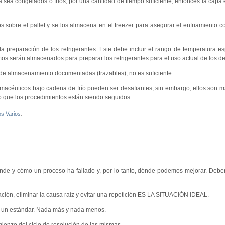
ya sea congelados o fríos, por una cantidad de tiempo suficiente, entonces la capa
 sobre el pallet y se los almacena en el freezer para asegurar el enfriamiento c
 preparación de los refrigerantes. Este debe incluir el rango de temperatura esp
mos serán almacenados para preparar los refrigerantes para el uso actual de los d
s de almacenamiento documentadas (trazables), no es suficiente.
macéuticos bajo cadena de frío pueden ser desafiantes, sin embargo, ellos son 
 que los procedimientos están siendo seguidos.
os Varios
.
ónde y cómo un proceso ha fallado y, por lo tanto, dónde podemos mejorar. Debe
iación, eliminar la causa raíz y evitar una repetición ES LA SITUACIÓN IDEAL.
e un estándar. Nada más y nada menos.