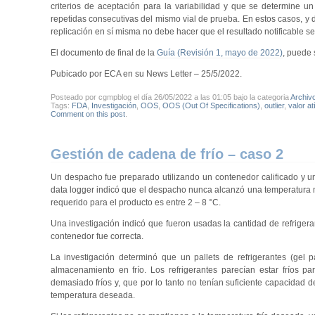
criterios de aceptación para la variabilidad y que se determine 
repetidas consecutivas del mismo vial de prueba. En estos casos, y d
replicación en sí misma no debe hacer que el resultado notificable s
El documento de final de la
Guía (Revisión 1, mayo de 2022)
, puede 
Pubicado por ECA en su News Letter – 25/5/2022.
Posteado por cgmpblog el día 26/05/2022 a las 01:05 bajo la categoria
Archiv
Tags:
FDA
,
Investigación
,
OOS
,
OOS (Out Of Specifications)
,
outlier
,
valor at
Comment on this post
.
Gestión de cadena de frío – caso 2
Un despacho fue preparado utilizando un contenedor calificado y u
data logger indicó que el despacho nunca alcanzó una temperatura m
requerido para el producto es entre 2 – 8 °C.
Una investigación indicó que fueron usadas la cantidad de refrigera
contenedor fue correcta.
La investigación determinó que un pallets de refrigerantes (gel 
almacenamiento en frío. Los refrigerantes parecían estar fríos 
demasiado fríos y, que por lo tanto no tenían suficiente capacidad d
temperatura deseada.