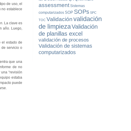
ipo de uso, el
assessment
Sistemas
) no establece
SOPs
SOP
computarizados
SPC
validación
Validación
TOC
n. La clave es
de limpieza
Validación
un año. Luego,
de planillas excel
validación de procesos
e el estado de
Validación de sistemas
 de servicio o
computarizados
uentra que una
informe de no
 una “revisión
 equipo estaba
 impacto puede
arse.