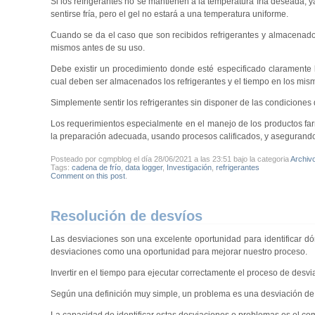
Si los refrigerantes no se mantienen a la temperatura fría deseada, 
sentirse fría, pero el gel no estará a una temperatura uniforme.
Cuando se da el caso que son recibidos refrigerantes y almacenados
mismos antes de su uso.
Debe existir un procedimiento donde esté especificado claramente la
cual deben ser almacenados los refrigerantes y el tiempo en los mis
Simplemente sentir los refrigerantes sin disponer de las condicione
Los requerimientos especialmente en el manejo de los productos far
la preparación adecuada, usando procesos calificados, y asegurando
Posteado por cgmpblog el día 28/06/2021 a las 23:51 bajo la categoria
Archiv
Tags:
cadena de frío
,
data logger
,
Investigación
,
refrigerantes
Comment on this post
.
Resolución de desvíos
Las desviaciones son una excelente oportunidad para identificar d
desviaciones como una oportunidad para mejorar nuestro proceso.
Invertir en el tiempo para ejecutar correctamente el proceso de desv
Según una definición muy simple, un problema es una desviación d