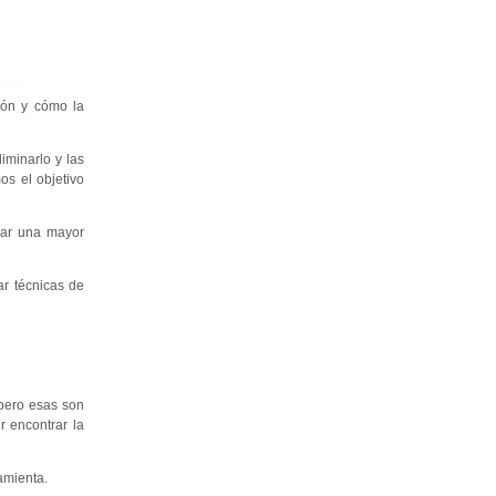
ción y cómo la
iminarlo y las
s el objetivo
dar una mayor
ar técnicas de
pero esas son
r encontrar la
amienta.