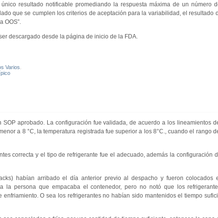
un único resultado notificable promediando la respuesta máxima de un número 
ado que se cumplen los criterios de aceptación para la variabilidad, el resultado d
ea OOS”.
ser descargado desde la página de inicio de la FDA.
os Varios
.
ípico
n SOP aprobado. La configuración fue validada, de acuerdo a los lineamientos d
enor a 8 °C, la temperatura registrada fue superior a los 8°C., cuando el rango 
ntes correcta y el tipo de refrigerante fue el adecuado, además la configuración 
packs) habían arribado el día anterior previo al despacho y fueron colocados
para la persona que empacaba el contenedor, pero no notó que los refrigerant
e enfriamiento. O sea los refrigerantes no habían sido mantenidos el tiempo sufici