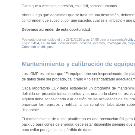
Claro que a veces bajo presión, es difícil, somos humanos.
Ahora luego que decidimos que se trata de una desviación, debemos 
comprender que sucedió, por qué sucedió, cuál es el impacto y que 
Debemos aprender de esta oportunidad
.
Posteado por cgmpblog el día 25/11/2020 a las 14:55 bajo la categoria
Archivo
Tags:
CAPA
,
causa raíz
,
desviaciones
,
desvíos
,
eventos
,
Investigación
,
mejo
Comment on this post
.
Mantenimiento y calibración de equipos
Las cGMP establece que “El equipo debe ser inspeccionado, limpia
de datos debe ser probado, calibrado y / o estandarizado adecuadam
Cada laboratorio GLP debe establecer un programa de mantenimien
definida en procedimientos escritos y es una parte clave de estas 
alguien debe ser asignado a la gestión de las actividades de calibr
organizar los registros y notificar al personal del laboratorio 
disponible.
El mantenimiento de rutina planificado es una precaución útil para
back up para cortes de energía, debe estar disponible siempre que s
para evitar por ejemplo la pérdida de datos.