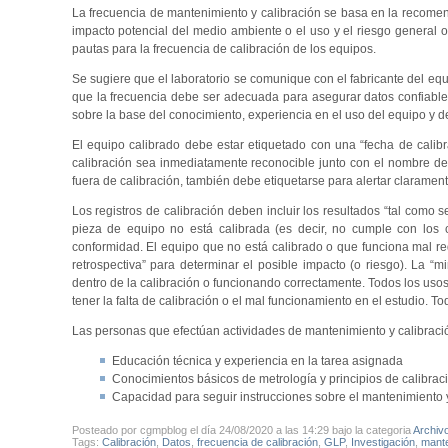
La frecuencia de mantenimiento y calibración se basa en la recomenda
impacto potencial del medio ambiente o el uso y el riesgo general 
pautas para la frecuencia de calibración de los equipos.
Se sugiere que el laboratorio se comunique con el fabricante del equ
que la frecuencia debe ser adecuada para asegurar datos confiables
sobre la base del conocimiento, experiencia en el uso del equipo y d
El equipo calibrado debe estar etiquetado con una “fecha de calibr
calibración sea inmediatamente reconocible junto con el nombre de 
fuera de calibración, también debe etiquetarse para alertar clarament
Los registros de calibración deben incluir los resultados “tal como 
pieza de equipo no está calibrada (es decir, no cumple con los 
conformidad. El equipo que no está calibrado o que funciona mal re
retrospectiva” para determinar el posible impacto (o riesgo). La “
dentro de la calibración o funcionando correctamente. Todos los us
tener la falta de calibración o el mal funcionamiento en el estudio. T
Las personas que efectúan actividades de mantenimiento y calibraci
Educación técnica y experiencia en la tarea asignada
Conocimientos básicos de metrología y principios de calibrac
Capacidad para seguir instrucciones sobre el mantenimiento 
Posteado por cgmpblog el día 24/08/2020 a las 14:29 bajo la categoria
Archiv
Tags:
Calibración
,
Datos
,
frecuencia de calibración
,
GLP
,
Investigación
,
mante