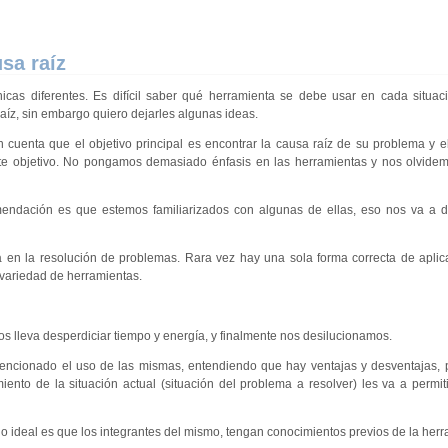
sa raíz
nicas diferentes. Es difícil saber qué herramienta se debe usar en cada situa
raíz, sin embargo quiero dejarles algunas ideas.
 cuenta que el objetivo principal es encontrar la causa raíz de su problema y el
e objetivo. No pongamos demasiado énfasis en las herramientas y nos olvidemo
mendación es que estemos familiarizados con algunas de ellas, eso nos va a 
a en la resolución de problemas. Rara vez hay una sola forma correcta de aplic
 variedad de herramientas.
s lleva desperdiciar tiempo y energía, y finalmente nos desilucionamos.
mencionado el uso de las mismas, entendiendo que hay ventajas y desventajas, 
to de la situación actual (situación del problema a resolver) les va a permiti
lo ideal es que los integrantes del mismo, tengan conocimientos previos de la herr