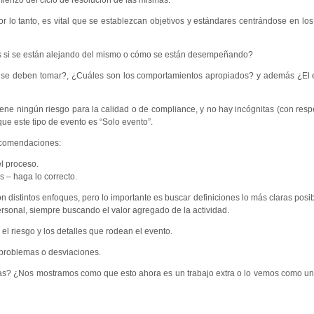
ienzo del ciclo de resolución de las mismas.
 lo tanto, es vital que se establezcan objetivos y estándares centrándose en los 
res si se están alejando del mismo o cómo se están desempeñando?
se deben tomar?, ¿Cuáles son los comportamientos apropiados? y además ¿El 
iene ningún riesgo para la calidad o de compliance, y no hay incógnitas (con respe
ue este tipo de evento es “Solo evento”.
ecomendaciones:
l proceso.
s – haga lo correcto.
n distintos enfoques, pero lo importante es buscar definiciones lo más claras posi
ersonal, siempre buscando el valor agregado de la actividad.
l riesgo y los detalles que rodean el evento.
 problemas o desviaciones.
s? ¿Nos mostramos como que esto ahora es un trabajo extra o lo vemos como un