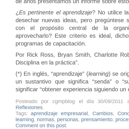
de años presentamos un informe sobre esto
¿
Es pertinente el aprendizaje
? No utilice l
desechar nuevas ideas, pero pregúntese si
con el propósito central de la organ
aprovecharlo? Este criterio es ideal, dic
programas de capacitación.
Por Rick Ross, Bryan Smith, Charlotte Robe
Disciplina en la práctica”.
(*) En inglés, “aprendizaje” (
learning
) se or
un sustantivo que significa “senda” o “s
significar “obtener experiencia siguiendo un
Posteado por cgmpblog el día 30/09/2011 a
Reflexiones
.
Tags:
aprendizaje empresarial
,
Cambios
,
Cono
learning
,
normas
,
personas
,
prensamiento
,
proce
Comment on this post
.