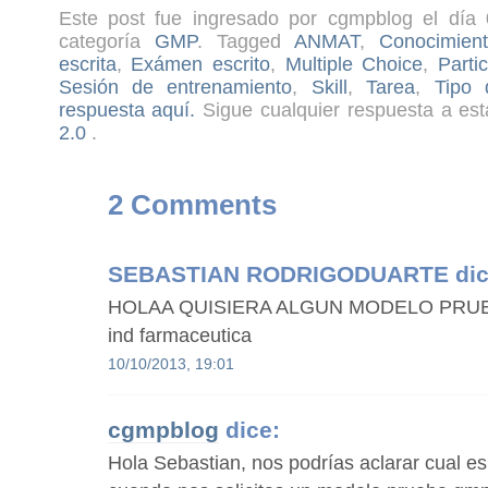
Este post fue ingresado por cgmpblog el día 
categoría
GMP
. Tagged
ANMAT
,
Conocimien
escrita
,
Exámen escrito
,
Multiple Choice
,
Parti
Sesión de entrenamiento
,
Skill
,
Tarea
,
Tipo 
respuesta aquí.
Sigue cualquier respuesta a est
2.0
.
2 Comments
SEBASTIAN RODRIGODUARTE
dic
HOLAA QUISIERA ALGUN MODELO PRUEB
ind farmaceutica
10/10/2013, 19:01
cgmpblog
dice:
Hola Sebastian, nos podrías aclarar cual e