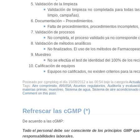
Validación de la limpieza
Validación de limpieza no completada para todas las 
limpio, campañas).
Documentación – Procedimientos.
Falta de procedimientos, procedimientos incompletos, 
Validación de procesos
No completa, el proceso validado ya no corresponde 
Validación de métodos analíticos
No finalizados. El uso de los métodos de Farmacopeas
Muestreo
No se efectúa el test de identidad del 100% de los rec
Calificación de equipos
Equipos no calificados, no existen criterios para la rec
Posteado por cgmpblog el día 15/08/2012 a las 00:54 bajo la categoria
Actual
Tags:
Aire comprimido
,
ANVISA
,
Asuntos regulatorios
,
Auditoría y evaluac
materias primas
,
muestreo
,
Sistema de agua
,
Sistema de aire acondicionado
Comment on this post
.
Refrescar las cGMP (*)
De acuerdo a las cGMP:
Todo el personal debe ser consciente de los principios GMP que 
responsabilidades laborales.