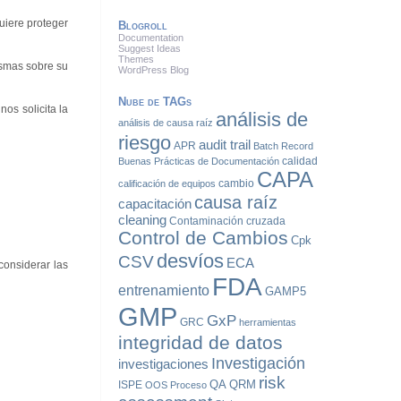
uiere proteger
Blogroll
Documentation
Suggest Ideas
Themes
ismas sobre su
WordPress Blog
Nube de TAGs
os solicita la
análisis de
análisis de causa raíz
riesgo
audit trail
APR
Batch Record
calidad
Buenas Prácticas de Documentación
CAPA
cambio
calificación de equipos
causa raíz
capacitación
cleaning
Contaminación cruzada
Control de Cambios
Cpk
desvíos
CSV
ECA
considerar las
FDA
entrenamiento
GAMP5
GMP
GxP
GRC
herramientas
integridad de datos
Investigación
investigaciones
risk
QA
QRM
ISPE
OOS
Proceso