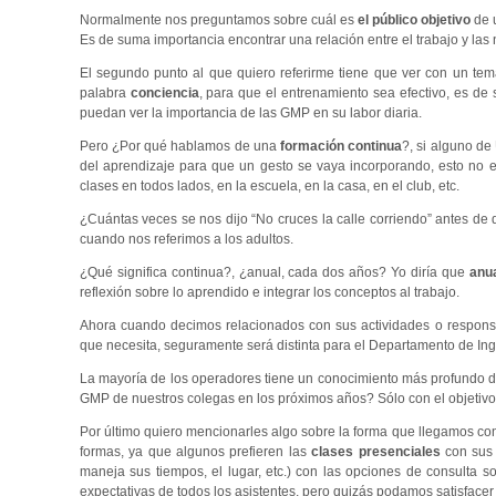
Normalmente nos preguntamos sobre cuál es
el público objetivo
de u
Es de suma importancia encontrar una relación entre el trabajo y l
El segundo punto al que quiero referirme tiene que ver con un t
palabra
conciencia
, para que el entrenamiento sea efectivo, es de
puedan ver la importancia de las GMP en su labor diaria.
Pero ¿Por qué hablamos de una
formación continua
?, si alguno de
del aprendizaje para que un gesto se vaya incorporando, esto no e
clases en todos lados, en la escuela, en la casa, en el club, etc.
¿Cuántas veces se nos dijo “No cruces la calle corriendo” antes de 
cuando nos referimos a los adultos.
¿Qué significa continua?, ¿anual, cada dos años? Yo diría que
anu
reflexión sobre lo aprendido e integrar los conceptos al trabajo.
Ahora cuando decimos relacionados con sus actividades o responsa
que necesita, seguramente será distinta para el Departamento de Inge
La mayoría de los operadores tiene un conocimiento más profundo d
GMP de nuestros colegas en los próximos años? Sólo con el objetivo 
Por último quiero mencionarles algo sobre la forma que llegamos con
formas, ya que algunos prefieren las
clases presenciales
con sus 
maneja sus tiempos, el lugar, etc.) con las opciones de consulta 
expectativas de todos los asistentes, pero quizás podamos satisface