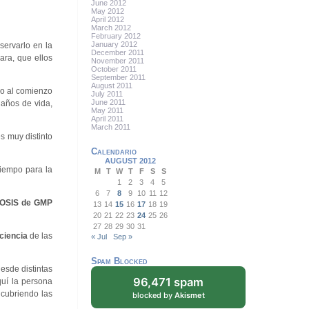
June 2012
May 2012
April 2012
March 2012
February 2012
January 2012
ervarlo en la
December 2011
ara, que ellos
November 2011
October 2011
September 2011
August 2011
do al comienzo
July 2011
June 2011
 años de vida,
May 2011
April 2011
March 2011
s muy distinto
Calendario
AUGUST 2012
tiempo para la
M
T
W
T
F
S
S
1
2
3
4
5
6
7
8
9
10
11
12
OSIS de GMP
13
14
15
16
17
18
19
20
21
22
23
24
25
26
27
28
29
30
31
ciencia
de las
« Jul
Sep »
Spam Blocked
esde distintas
96,471 spam
uí la persona
 cubriendo las
blocked by
Akismet