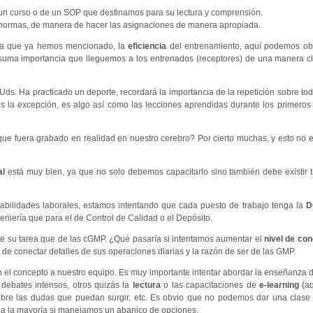
n curso o de un SOP que destinamos para su lectura y comprensión.
as normas, de manera de hacer las asignaciones de manera apropiada.
ema que ya hemos mencionado, la
eficiencia
del entrenamiento, aquí podemos obs
 suma importancia que lleguemos a los entrenados (receptores) de una manera cl
 Uds. Ha practicado un deporte, recordará la importancia de la repetición sobre to
s la excepción, es algo así como las lecciones aprendidas durante los primeros
que fuera grabado en realidad en nuestro cerebro? Por cierto muchas, y esto no e
al
está muy bien, ya que no solo debemos capacitarlo sino también debe existir 
bilidades laborales, estamos intentando que cada puesto de trabajo tenga la
D
niería que para el de Control de Calidad o el Depósito.
e su tarea que de las cGMP. ¿Qué pasaría si intentamos aumentar el
nivel de con
de conectar detalles de sus operaciones diarias y la razón de ser de las GMP.
 el concepto a nuestro equipo. Es muy importante intentar abordar la enseñanza d
debates intensos, otros quizás la
lectura
o las capacitaciones de
e-learning
(aq
sobre las dudas que puedan surgir, etc. Es obvio que no podemos dar una clase
r a la mayoría si manejamos un abanico de opciones.