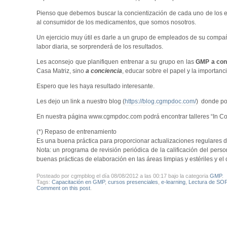
Pienso que debemos buscar la concientización de cada uno de los em
al consumidor de los medicamentos, que somos nosotros.
Un ejercicio muy útil es darle a un grupo de empleados de su compa
labor diaria, se sorprenderá de los resultados.
Les aconsejo que planifiquen entrenar a su grupo en las
GMP a con
Casa Matriz, sino
a conciencia
, educar sobre el papel y la importanci
Espero que les haya resultado interesante.
Les dejo un link a nuestro blog (
https://blog.cgmpdoc.com/
) donde pod
En nuestra página www.cgmpdoc.com podrá encontrar talleres “In C
(*) Repaso de entrenamiento
Es una buena práctica para proporcionar actualizaciones regulares de
Nota: un programa de revisión periódica de la calificación del pers
buenas prácticas de elaboración en las áreas limpias y estériles y el 
Posteado por cgmpblog el día 08/08/2012 a las 00:17 bajo la categoria
GMP
.
Tags:
Capacitación en GMP
,
cursos presenciales
,
e-learning
,
Lectura de SO
Comment on this post
.