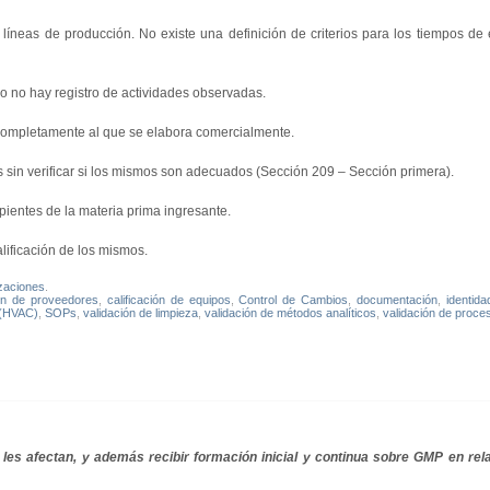
líneas de producción. No existe una definición de criterios para los tiempos de 
o no hay registro de actividades observadas.
completamente al que se elabora comercialmente.
 sin verificar si los mismos son adecuados (Sección 209 – Sección primera).
ipientes de la materia prima ingresante.
alificación de los mismos.
izaciones
.
ión de proveedores
,
calificación de equipos
,
Control de Cambios
,
documentación
,
identid
 (HVAC)
,
SOPs
,
validación de limpieza
,
validación de métodos analíticos
,
validación de proce
les afectan, y además recibir formación inicial y continua sobre GMP en rel