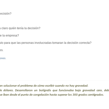
decisión?
 claro quién tenía la decisión?
 de la empresa?
ulo para que las personas involucradas tomaran la decisión correcta?
es.
iones
.
n solucionar el problema de cómo escribir cuando no hay gravedad.
 de dólares. Desarrollaron un bolígrafo que funcionaba bajo gravedad
cero, de
que iban
desde el punto de congelación hasta superar los 300 grados centígrados.