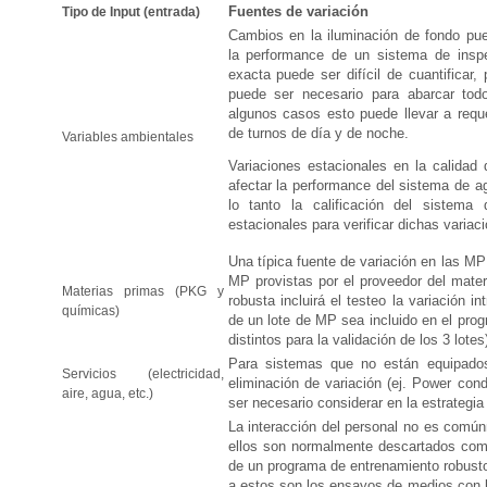
Fuentes de variación
Tipo de Input (entrada)
Cambios en la iluminación de fondo pue
la performance de un sistema de inspe
exacta puede ser difícil de cuantificar,
puede ser necesario para abarcar tod
algunos casos esto puede llevar a reque
de turnos de día y de noche.
Variables ambientales
Variaciones estacionales en la calidad
afectar la performance del sistema de ag
lo tanto la calificación del sistema
estacionales para verificar dichas variac
Una típica fuente de variación en las MP 
MP provistas por el proveedor del materi
Materias primas (PKG y
robusta incluirá el testeo la variación i
químicas)
de un lote de MP sea incluido en el pro
distintos para la validación de los 3 lotes
Para sistemas que no están equipado
Servicios (electricidad,
eliminación de variación (ej. Power cond
aire, agua, etc.)
ser necesario considerar en la estrategia
La interacción del personal no es comú
ellos son normalmente descartados como
de un programa de entrenamiento robus
a estos son los ensayos de medios con la