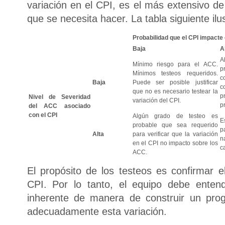
variación en el CPI, es el más extensivo de 
que se necesita hacer. La tabla siguiente ilu
Probabilidad que el CPI impacte
Baja
A
A
Mínimo riesgo para el ACC.
p
Mínimos testeos requeridos.
c
Baja
Puede ser posible justificar
c
que no es necesario testear la
p
Nivel de Severidad
variación del CPI.
p
del ACC asociado
con el CPI
Algún grado de testeo es
E
probable que sea requerido
p
Alta
para verificar que la variación
n
en el CPI no impacto sobre los
c
ACC.
El propósito de los testeos es confirmar e
CPI. Por lo tanto, el equipo debe entend
inherente de manera de construir un pr
adecuadamente esta variación.