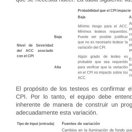
Probabilidad que el CPI impacte
Baja
A
A
Mínimo riesgo para el ACC.
p
Mínimos testeos requeridos.
c
Baja
Puede ser posible justificar
c
que no es necesario testear la
p
Nivel de Severidad
variación del CPI.
p
del ACC asociado
con el CPI
Algún grado de testeo es
E
probable que sea requerido
p
Alta
para verificar que la variación
n
en el CPI no impacto sobre los
c
ACC.
El propósito de los testeos es confirmar e
CPI. Por lo tanto, el equipo debe entend
inherente de manera de construir un pr
adecuadamente esta variación.
Fuentes de variación
Tipo de Input (entrada)
Cambios en la iluminación de fondo pue