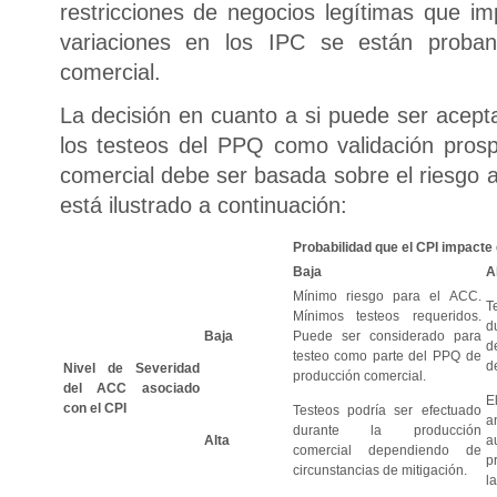
restricciones de negocios legítimas que im
variaciones en los IPC se están proba
comercial.
La decisión en cuanto a si puede ser acept
los testeos del PPQ como validación prosp
comercial debe ser basada sobre el riesgo a
está ilustrado a continuación:
Probabilidad que el CPI impacte
Baja
A
Mínimo riesgo para el ACC.
T
Mínimos testeos requeridos.
d
Baja
Puede ser considerado para
d
testeo como parte del PPQ de
d
Nivel de Severidad
producción comercial.
del ACC asociado
E
con el CPI
Testeos podría ser efectuado
a
durante la producción
Alta
a
comercial dependiendo de
p
circunstancias de mitigación.
l