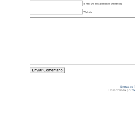
E-Mail (no será publicado) (requirido)
Website
Entradas 
Desarrollado por
W