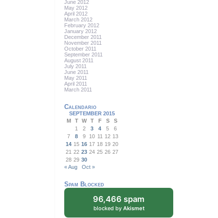
June 2012
May 2012
April 2012
March 2012
February 2012
January 2012
December 2011
November 2011
October 2011
September 2011
August 2011
July 2011
June 2011
May 2011
April 2011
March 2011
Calendario
SEPTEMBER 2015
M
T
W
T
F
S
S
1
2
3
4
5
6
7
8
9
10
11
12
13
14
15
16
17
18
19
20
21
22
23
24
25
26
27
28
29
30
« Aug
Oct »
Spam Blocked
96,466 spam
blocked by
Akismet