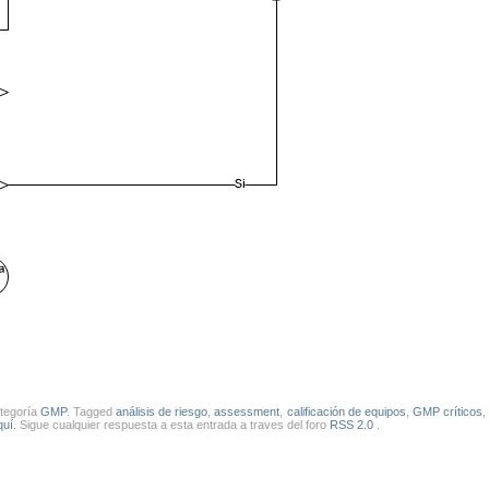
ategoría
GMP
. Tagged
análisis de riesgo
,
assessment
,
calificación de equipos
,
GMP críticos
uí.
Sigue cualquier respuesta a esta entrada a traves del foro
RSS 2.0
.