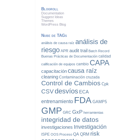
Blogroll
Documentation
Suggest Ideas
Themes
WordPress Blog
Nube de TAGs
análisis de
análisis de causa raíz
riesgo
audit trail
APR
Batch Record
calidad
Buenas Prácticas de Documentación
CAPA
cambio
calificación de equipos
causa raíz
capacitación
cleaning
Contaminación cruzada
Control de Cambios
Cpk
desvíos
CSV
ECA
FDA
entrenamiento
GAMP5
GMP
GxP
GRC
herramientas
integridad de datos
Investigación
investigaciones
risk
QA
QRM
ISPE
OOS
Proceso