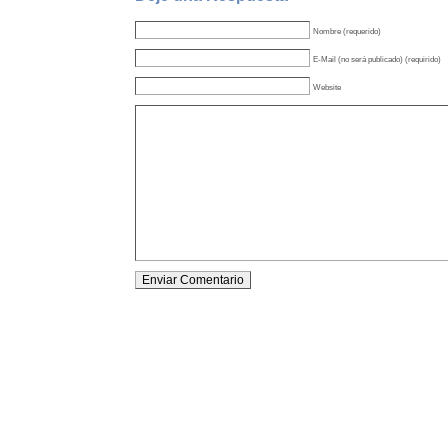
Nombre (requerido)
E-Mail (no será publicado) (requirido)
Website