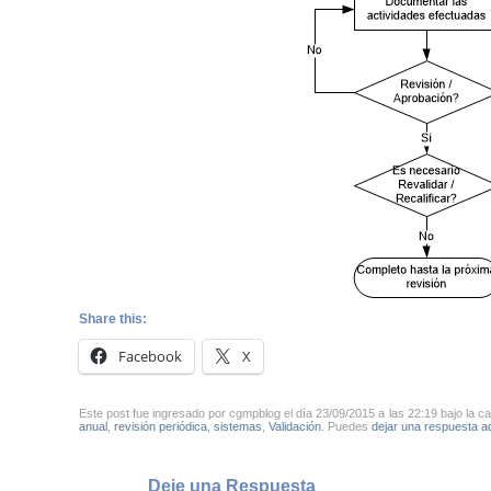
Share this:
Facebook
X
Este post fue ingresado por cgmpblog el día 23/09/2015 a las 22:19 bajo la c
anual
,
revisión periódica
,
sistemas
,
Validación
. Puedes
dejar una respuesta aq
Deje una Respuesta