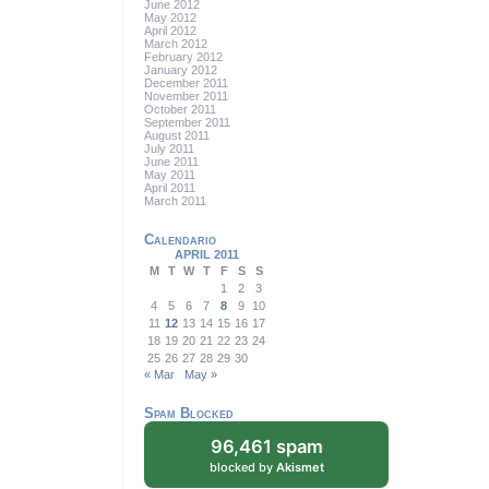
June 2012
May 2012
April 2012
March 2012
February 2012
January 2012
December 2011
November 2011
October 2011
September 2011
August 2011
July 2011
June 2011
May 2011
April 2011
March 2011
Calendario
APRIL 2011
M
T
W
T
F
S
S
1
2
3
4
5
6
7
8
9
10
11
12
13
14
15
16
17
18
19
20
21
22
23
24
25
26
27
28
29
30
« Mar
May »
Spam Blocked
96,461 spam
blocked by
Akismet