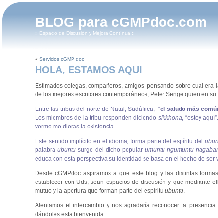
BLOG para cGMPdoc.com
:: Espacio de Discusión y Mejora Contínua ::
«
Servicios cGMP doc
HOLA, ESTAMOS AQUI
Estimados colegas, compañeros, amigos, pensando sobre cual era l
de los mejores escritores contemporáneos, Peter Senge quien en su libr
Entre las tribus del norte de Natal, Sudáfrica, -“
el saludo más común
Los miembros de la tribu responden diciendo
sikkhona
, “estoy aquí
verme me dieras la existencia.
Este sentido implícito en el idioma, forma parte del espíritu del
ubun
palabra
ubuntu
surge del dicho popular
umuntu ngumuntu nagaba
educa con esta perspectiva su identidad se basa en el hecho de ser v
Desde cGMPdoc aspiramos a que este blog y las distintas forma
establecer con Uds, sean espacios de discusión y que mediante el
mutuo y la apertura que forman parte del espíritu
ubuntu
.
Alentamos el intercambio y nos agradaría reconocer la presenci
dándoles esta bienvenida.