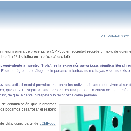
DISPOSICIÓN ANMAT 
a mejor manera de presentar a cGMPdoc en sociedad recordé un texto de quien 
o “La 5ª disciplina en la práctica” escribió:
, equivalente a nuestro “Hola”, es la expresión
sawu bona
, significa literalme
”. El orden lógico del diálogo es importante: mientras no me hayas visto, no existo
tu
, una actitud mental prevaleciente entre los nativos africanos que viven al sur 
ntu
, que en Zulú significa “Una persona es una persona a causa de los demás”.
isto, de que la gente lo respete y lo reconozca como persona.
s de comunicación que intentamos
los podamos desarrollar el respeto
a de Uds. como parte de
cGMPdoc