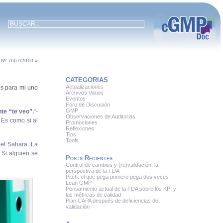
Nº 7667/2010
»
CATEGORIAS
Actualizaciones
es para mi uno
Archivos Varios
Eventos
Foro de Discusión
GMP
nte “te veo”.
“-
Observaciones de Auditorias
. Es como si al
Promociones
Reflexiones
Tips
Tools
del Sahara. La
 Si alguien se
Posts Recientes
Control de cambios y (re)validación: la
perspectiva de la FDA
Pitch: el que pega primero pega dos veces
Lean GMP
Pensamiento actual de la FDA sobre los KPI y
las métricas de calidad
Plan CAPA después de deficiencias de
validación