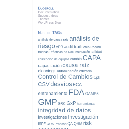
Blogroll
Documentation
Suggest Ideas
Themes
WordPress Blog
Nube de TAGs
análisis de
análisis de causa raíz
riesgo
audit trail
APR
Batch Record
calidad
Buenas Prácticas de Documentación
CAPA
cambio
calificación de equipos
causa raíz
capacitación
cleaning
Contaminación cruzada
Control de Cambios
Cpk
desvíos
CSV
ECA
FDA
entrenamiento
GAMP5
GMP
GxP
GRC
herramientas
integridad de datos
Investigación
investigaciones
risk
QA
QRM
ISPE
OOS
Proceso