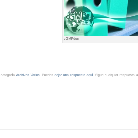
cGMPdoc
a categoría
Archivos Varios
. Puedes
dejar una respuesta aquí.
Sigue cualquier respuesta a