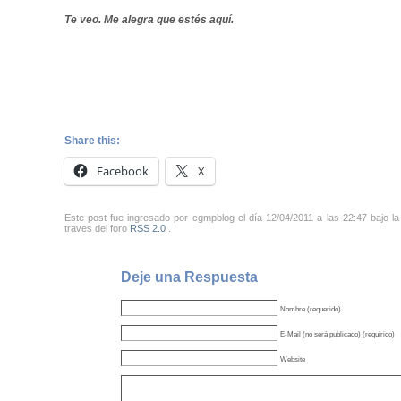
Te veo. Me alegra que estés aquí.
Share this:
Facebook
X
Este post fue ingresado por cgmpblog el día 12/04/2011 a las 22:47 bajo l
traves del foro
RSS 2.0
.
Deje una Respuesta
Nombre (requerido)
E-Mail (no será publicado) (requirido)
Website