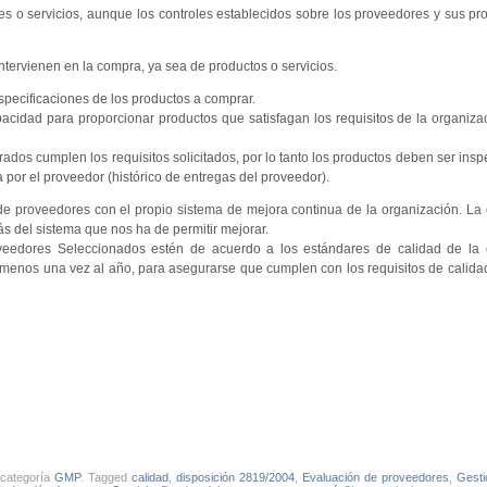
es o servicios, aunque los controles establecidos sobre los proveedores y sus p
ntervienen en la compra, ya sea de productos o servicios.
pecificaciones de los productos a comprar.
cidad para proporcionar productos que satisfagan los requisitos de la organizac
os cumplen los requisitos solicitados, por lo tanto los productos deben ser insp
por el proveedor (histórico de entregas del proveedor).
 de proveedores con el propio sistema de mejora continua de la organización. La 
ás del sistema que nos ha de permitir mejorar.
veedores Seleccionados estén de acuerdo a los estándares de calidad de la
o menos una vez al año, para asegurarse que cumplen con los requisitos de calida
 categoría
GMP
. Tagged
calidad
,
disposición 2819/2004
,
Evaluación de proveedores
,
Gest