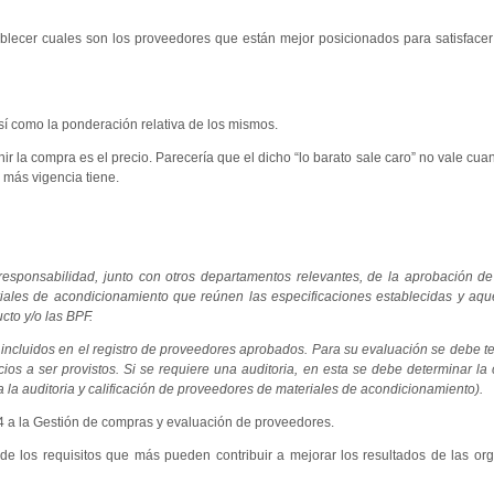
lecer cuales son los proveedores que están mejor posicionados para satisfacer 
sí como la ponderación relativa de los mismos.
ir la compra es el precio. Parecería que el dicho “lo barato sale caro” no vale cua
 más vigencia tiene.
responsabilidad, junto con otros departamentos relevantes, de la aprobación d
ales de acondicionamiento que reúnen las especificaciones establecidas y aque
to y/o las BPF.
ncluidos en el registro de proveedores aprobados. Para su evaluación se debe t
vicios a ser provistos. Si se requiere una auditoria, en esta se debe determinar la
 la auditoria y calificación de proveedores de materiales de acondicionamiento).
7.4 a la Gestión de compras y evaluación de proveedores.
de los requisitos que más pueden contribuir a mejorar los resultados de las or