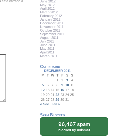
a esta entrada a
June 2012
May 2012
April 2012
March 2012
February 2012
January 2012
December 2011
November 2011
October 2011
September 2011
August 2011
July 2011
June 2011
May 2011
April 2011
March 2011
Calendario
DECEMBER 2011
M
T
W
T
F
S
S
1
2
3
4
5
6
7
8
9
10
11
12
13
14
15
16
17
18
19
20
21
22
23
24
25
26
27
28
29
30
31
« Nov
Jan »
Spam Blocked
96,467 spam
blocked by
Akismet