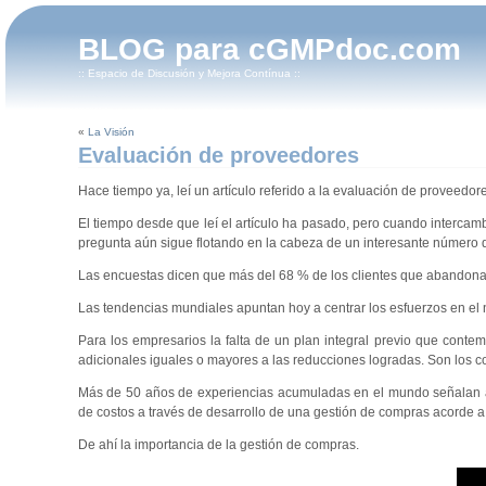
BLOG para cGMPdoc.com
:: Espacio de Discusión y Mejora Contínua ::
«
La Visión
Evaluación de proveedores
Hace tiempo ya, leí un artículo referido a la evaluación de proveed
El tiempo desde que leí el artículo ha pasado, pero cuando interca
pregunta aún sigue flotando en la cabeza de un interesante número de
Las encuestas dicen que más del 68 % de los clientes que abandonan 
Las tendencias mundiales apuntan hoy a centrar los esfuerzos en el n
Para los empresarios la falta de un plan integral previo que conte
adicionales iguales o mayores a las reducciones logradas. Son los cos
Más de 50 años de experiencias acumuladas en el mundo señalan a
de costos a través de desarrollo de una gestión de compras acorde 
De ahí la importancia de la gestión de compras.