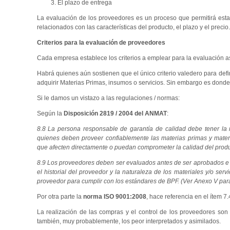
El plazo de entrega
La evaluación de los proveedores es un proceso que permitirá estab
relacionados con las características del producto, el plazo y el precio.
Criterios para la evaluación de proveedores
Cada empresa establece los criterios a emplear para la evaluación a
Habrá quienes aún sostienen que el único criterio valedero para defin
adquirir Materias Primas, insumos o servicios. Sin embargo es donde
Si le damos un vistazo a las regulaciones / normas:
Según la
Disposición
2819 / 2004 del ANMAT
:
8.8 La persona responsable de garantía de calidad debe tener la 
quienes deben proveer confiablemente las materias primas y materi
que afecten directamente o puedan comprometer la calidad del produc
8.9 Los proveedores deben ser evaluados antes de ser aprobados e i
el historial del proveedor y la naturaleza de los materiales y/o ser
proveedor para cumplir con los estándares de BPF. (Ver Anexo V para
Por otra parte la
norma ISO 9001:2008
, hace referencia en el ítem 
La realización de las compras y el control de los proveedores son 
también, muy probablemente, los peor interpretados y asimilados.