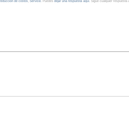
educción de costos
,
Servicio
. Puedes
dejar una respuesta aquí.
Sigue cualquier respuesta 