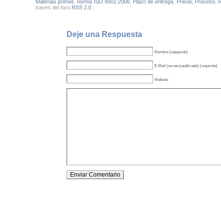
Materias primas
,
norma ISO 9001:2008
,
Plazo de entrega
,
Precio
,
Proceso
,
R
traves del foro
RSS 2.0
.
Deje una Respuesta
Nombre (requerido)
E-Mail (no será publicado) (requirido)
Website