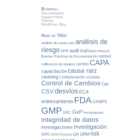
Blogroll
Documentation
Suggest Ideas
Themes
WordPress Blog
Nube de TAGs
análisis de
análisis de causa raíz
riesgo
audit trail
APR
Batch Record
calidad
Buenas Prácticas de Documentación
CAPA
cambio
calificación de equipos
causa raíz
capacitación
cleaning
Contaminación cruzada
Control de Cambios
Cpk
desvíos
CSV
ECA
FDA
entrenamiento
GAMP5
GMP
GxP
GRC
herramientas
integridad de datos
Investigación
investigaciones
risk
QA
QRM
ISPE
OOS
Proceso