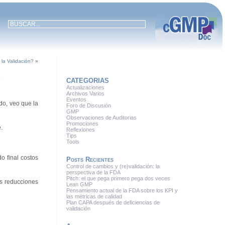
 la Validación?
»
CATEGORIAS
Actualizaciones
Archivos Varios
Eventos
do, veo que la
Foro de Discusión
GMP
Observaciones de Auditorias
Promociones
.
Reflexiones
Tips
Tools
o final costos
Posts Recientes
Control de cambios y (re)validación: la
perspectiva de la FDA
Pitch: el que pega primero pega dos veces
s reducciones
Lean GMP
Pensamiento actual de la FDA sobre los KPI y
las métricas de calidad
Plan CAPA después de deficiencias de
validación