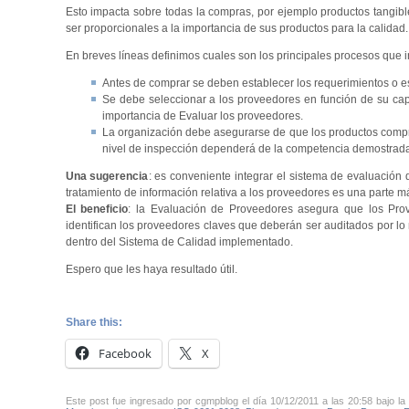
Esto impacta sobre todas la compras, por ejemplo productos tangibl
ser proporcionales a la importancia de sus productos para la calidad.
En breves líneas definimos cuales son los principales procesos que i
Antes de comprar se deben establecer los requerimientos o es
Se debe seleccionar a los proveedores en función de su capa
importancia de Evaluar los proveedores.
La organización debe asegurarse de que los productos comprad
nivel de inspección dependerá de la competencia demostrada 
Una sugerencia
: es conveniente integrar el sistema de evaluación
tratamiento de información relativa a los proveedores es una parte m
El beneficio
: la Evaluación de Proveedores asegura que los Pro
identifican los proveedores claves que deberán ser auditados por l
dentro del Sistema de Calidad implementado.
Espero que les haya resultado útil.
Share this:
Facebook
X
Este post fue ingresado por cgmpblog el día 10/12/2011 a las 20:58 bajo la