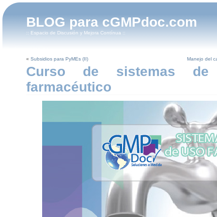
BLOG para cGMPdoc.com
:: Espacio de Discusión y Mejora Contínua ::
«
Subsidios para PyMEs (II)
Manejo del ca
Curso de sistemas d
farmacéutico