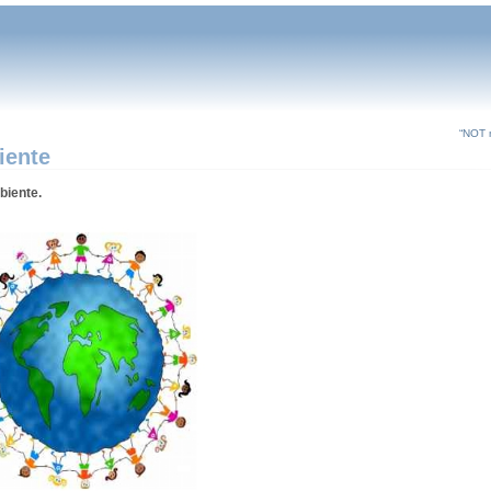
“NOT 
iente
biente.