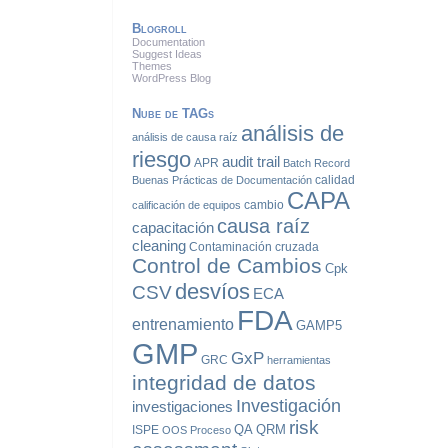
Blogroll
Documentation
Suggest Ideas
Themes
WordPress Blog
Nube de TAGs
análisis de
análisis de causa raíz
riesgo
audit trail
APR
Batch Record
calidad
Buenas Prácticas de Documentación
CAPA
cambio
calificación de equipos
causa raíz
capacitación
cleaning
Contaminación cruzada
Control de Cambios
Cpk
desvíos
CSV
ECA
FDA
entrenamiento
GAMP5
GMP
GxP
GRC
herramientas
integridad de datos
Investigación
investigaciones
risk
QA
QRM
ISPE
OOS
Proceso