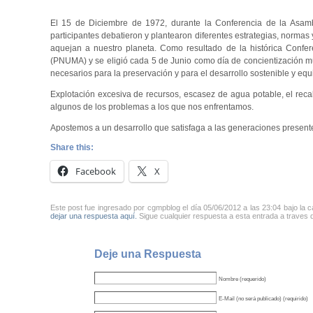
El 15 de Diciembre de 1972, durante la Conferencia de la Asamb
participantes debatieron y plantearon diferentes estrategias, norma
aquejan a nuestro planeta. Como resultado de la histórica Confe
(PNUMA) y se eligió cada 5 de Junio como día de concientización mu
necesarios para la preservación y para el desarrollo sostenible y equ
Explotación excesiva de recursos, escasez de agua potable, el reca
algunos de los problemas a los que nos enfrentamos.
Apostemos a un desarrollo que satisfaga a las generaciones present
Share this:
Facebook
X
Este post fue ingresado por cgmpblog el día 05/06/2012 a las 23:04 bajo la 
dejar una respuesta aquí.
Sigue cualquier respuesta a esta entrada a traves 
Deje una Respuesta
Nombre (requerido)
E-Mail (no será publicado) (requirido)