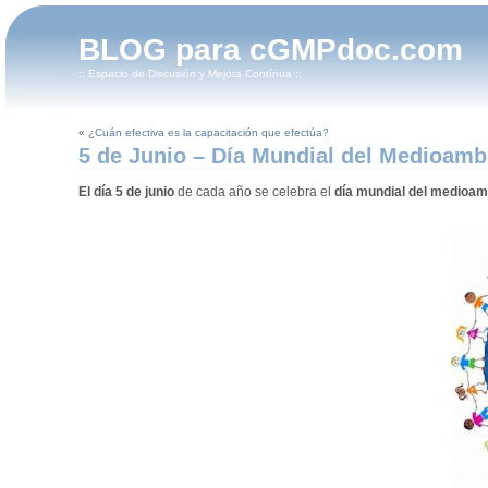
BLOG para cGMPdoc.com
:: Espacio de Discusión y Mejora Contínua ::
«
¿Cuán efectiva es la capacitación que efectúa?
5 de Junio – Día Mundial del Medioamb
El día
5 de junio
de cada año se celebra el
día mundial del medioam