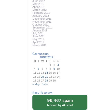
June 2012
May 2012
April 2012
March 2012
February 2012
January 2012
December 2011
November 2011
October 2011
September 2011
August 2011
July 2011
June 2011
May 2011
April 2011
March 2011
Calendario
JUNE 2012
M
T
W
T
F
S
S
1
2
3
4
5
6
7
8
9
10
11
12
13
14
15
16
17
18
19
20
21
22
23
24
25
26
27
28
29
30
« May
Jul »
Spam Blocked
96,467 spam
blocked by
Akismet