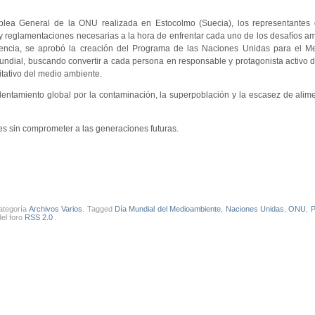
lea General de la ONU realizada en Estocolmo (Suecia), los representantes 
s y reglamentaciones necesarias a la hora de enfrentar cada uno de los desafíos a
rencia, se aprobó la creación del Programa de las Naciones Unidas para el M
ndial, buscando convertir a cada persona en responsable y protagonista activo 
itativo del medio ambiente.
lentamiento global por la contaminación, la superpoblación y la escasez de alim
es sin comprometer a las generaciones futuras.
categoría
Archivos Varios
. Tagged
Día Mundial del Medioambiente
,
Naciones Unidas
,
ONU
,
del foro
RSS 2.0
.