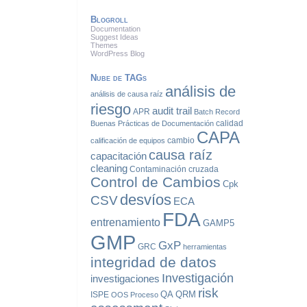
Blogroll
Documentation
Suggest Ideas
Themes
WordPress Blog
Nube de TAGs
análisis de
análisis de causa raíz
riesgo
audit trail
APR
Batch Record
calidad
Buenas Prácticas de Documentación
CAPA
cambio
calificación de equipos
causa raíz
capacitación
cleaning
Contaminación cruzada
Control de Cambios
Cpk
desvíos
CSV
ECA
FDA
entrenamiento
GAMP5
GMP
GxP
GRC
herramientas
integridad de datos
Investigación
investigaciones
risk
QA
QRM
ISPE
OOS
Proceso