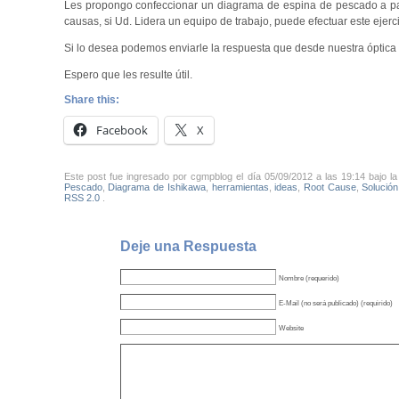
Les propongo confeccionar un diagrama de espina de pescado a part
causas, si Ud. Lidera un equipo de trabajo, puede efectuar este ejerci
Si lo desea podemos enviarle la respuesta que desde nuestra óptic
Espero que les resulte útil.
Share this:
Facebook
X
Este post fue ingresado por cgmpblog el día 05/09/2012 a las 19:14 bajo l
Pescado
,
Diagrama de Ishikawa
,
herramientas
,
ideas
,
Root Cause
,
Solución
RSS 2.0
.
Deje una Respuesta
Nombre (requerido)
E-Mail (no será publicado) (requirido)
Website