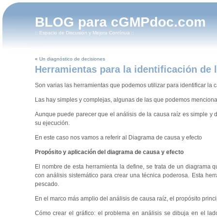
BLOG para cGMPdoc.com
:: Espacio de Discusión y Mejora Contínua ::
«
Un diagnóstico de decisiones
Herramientas para la identificación de 
Son varias las herramientas que podemos utilizar para identificar la 
Las hay simples y complejas, algunas de las que podemos mencionar s
Aunque puede parecer que el análisis de la causa raíz es simple y d
su ejecución.
En este caso nos vamos a referir al Diagrama de causa y efecto
Propósito y aplicación del diagrama de causa y efecto
El nombre de esta herramienta la define, se trata de un diagrama 
con análisis sistemático para crear una técnica poderosa. Esta h
pescado.
En el marco más amplio del análisis de causa raíz, el propósito princ
Cómo crear el gráfico: el problema en análisis se dibuja en el la