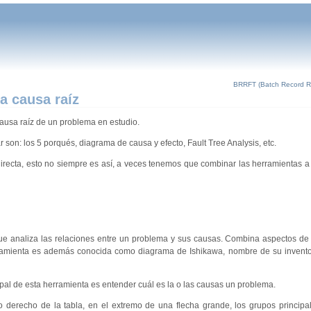
BRRFT (Batch Record Rig
la causa raíz
causa raíz de un problema en estudio.
on: los 5 porqués, diagrama de causa y efecto, Fault Tree Analysis, etc.
irecta, esto no siempre es así, a veces tenemos que combinar las herramientas a u
que analiza las relaciones entre un problema y sus causas. Combina aspectos de
erramienta es además conocida como diagrama de Ishikawa, nombre de su invent
ipal de esta herramienta es entender cuál es la o las causas un problema.
do derecho de la tabla, en el extremo de una flecha grande, los grupos princip