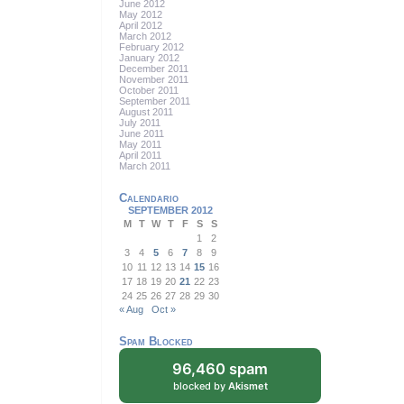
June 2012
May 2012
April 2012
March 2012
February 2012
January 2012
December 2011
November 2011
October 2011
September 2011
August 2011
July 2011
June 2011
May 2011
April 2011
March 2011
Calendario
SEPTEMBER 2012
M
T
W
T
F
S
S
1
2
3
4
5
6
7
8
9
10
11
12
13
14
15
16
17
18
19
20
21
22
23
24
25
26
27
28
29
30
« Aug
Oct »
Spam Blocked
96,460 spam
blocked by
Akismet