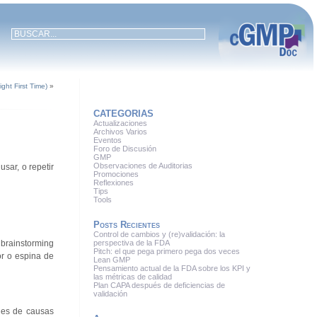
ht First Time)
»
CATEGORIAS
Actualizaciones
Archivos Varios
Eventos
Foro de Discusión
GMP
Observaciones de Auditorias
sar, o repetir
Promociones
Reflexiones
Tips
Tools
Posts Recientes
Control de cambios y (re)validación: la
 brainstorming
perspectiva de la FDA
Pitch: el que pega primero pega dos veces
or o espina de
Lean GMP
Pensamiento actual de la FDA sobre los KPI y
las métricas de calidad
Plan CAPA después de deficiencias de
validación
ales de causas