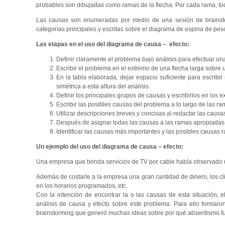
probables son dibujadas como ramas de la flecha. Por cada rama, tod
Las causas son enumeradas por medio de una sesión de brainst
categorías principales y escritas sobre el diagrama de espina de pes
Las etapas en el uso del diagrama de causa – efecto:
Definir claramente el problema bajo análisis para efectuar una
Escribir el problema en el extremo de una flecha larga sobre 
En la tabla elaborada, dejar espacio suficiente para escri
simétrica a esta altura del análisis.
Definir los principales grupos de causas y escribirlos en los 
Escribir las posibles causas del problema a lo largo de las r
Utilizar descripciones breves y concisas al redactar las causas
Después de asignar todas las causas a las ramas apropiadas, 
Identificar las causas más importantes y las posibles causas r
Un ejemplo del uso del diagrama de causa – efecto:
Una empresa que brinda servicios de TV por cable había observado un
Además de costarle a la empresa una gran cantidad de dinero, los cl
en los horarios programados, etc.
Con la intención de encontrar la o las causas de esta situación,
análisis de causa y efecto sobre este problema. Para ello formaro
brainstorming que generó muchas ideas sobre por qué absentismo fue