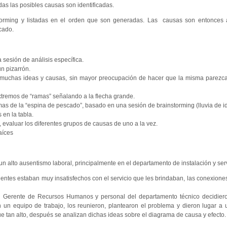
as las posibles causas son identificadas.
orming y listadas en el orden que son generadas. Las causas son entonces
cado.
 sesión de análisis específica.
un pizarrón.
bir muchas ideas y causas, sin mayor preocupación de hacer que la misma parezc
extremos de “ramas” señalando a la flecha grande.
amas de la “espina de pescado”, basado en una sesión de brainstorming (lluvia de i
 en la tabla.
evaluar los diferentes grupos de causas de uno a la vez.
aíces
 alto ausentismo laboral, principalmente en el departamento de instalación y serv
ientes estaban muy insatisfechos con el servicio que les brindaban, las conexione
 el Gerente de Recursos Humanos y personal del departamento técnico decidier
n un equipo de trabajo, los reunieron, plantearon el problema y dieron lugar a
 tan alto, después se analizan dichas ideas sobre el diagrama de causa y efecto.