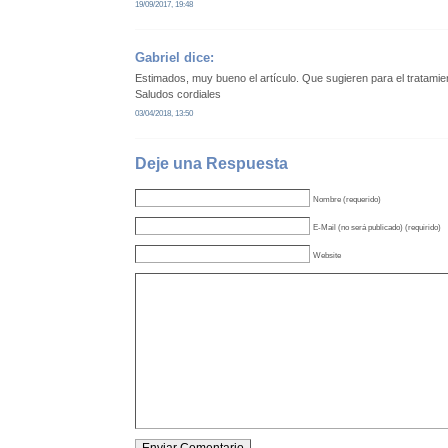
19/09/2017, 19:48
Gabriel
dice:
Estimados, muy bueno el artículo. Que sugieren para el tratami
Saludos cordiales
03/04/2018, 13:50
Deje una Respuesta
Nombre (requerido)
E-Mail (no será publicado) (requirido)
Website