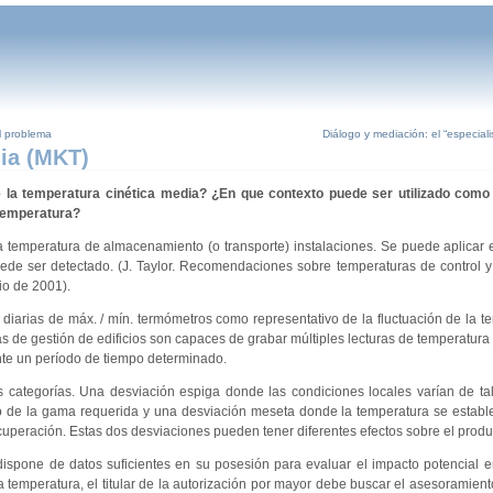
l problema
Diálogo y mediación: el “especiali
ia (MKT)
 la temperatura cinética media? ¿En que contexto puede ser utilizado como
 temperatura?
la temperatura de almacenamiento (o transporte) instalaciones. Se puede aplicar 
ede ser detectado. (J. Taylor. Recomendaciones sobre temperaturas de control 
io de 2001).
 diarias de máx. / mín. termómetros como representativo de la fluctuación de la t
s de gestión de edificios son capaces de grabar múltiples lecturas de temperatura
nte un período de tiempo determinado.
 categorías. Una desviación espiga donde las condiciones locales varían de ta
o de la gama requerida y una desviación meseta donde la temperatura se establ
uperación. Estas dos desviaciones pueden tener diferentes efectos sobre el produ
 dispone de datos suficientes en su posesión para evaluar el impacto potencial 
 temperatura, el titular de la autorización por mayor debe buscar el asesoramiento 