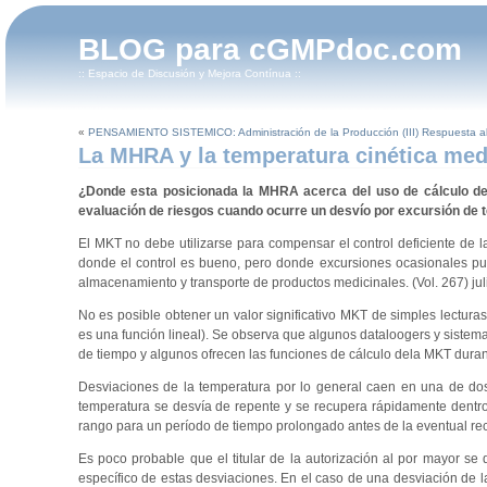
BLOG para cGMPdoc.com
:: Espacio de Discusión y Mejora Contínua ::
«
PENSAMIENTO SISTEMICO: Administración de la Producción (III) Respuesta a
La MHRA y la temperatura cinética med
¿Donde esta posicionada la MHRA
acerca del uso de cálculo de
evaluación de riesgos cuando ocurre un desvío por excursión de
El MKT no debe utilizarse para compensar el control deficiente de 
donde el control es bueno, pero donde excursiones ocasionales pu
almacenamiento y transporte de productos medicinales. (Vol. 267) jul
No es posible obtener un valor significativo MKT de simples lecturas
es una función lineal). Se observa que algunos dataloogers y sistema
de tiempo y algunos ofrecen las funciones de cálculo dela MKT dura
Desviaciones de la temperatura por lo general caen en una de dos
temperatura se desvía de repente y se recupera rápidamente dentr
rango para un período de tiempo prolongado antes de la eventual rec
Es poco probable que el titular de la autorización al por mayor se
específico de estas desviaciones. En el caso de una desviación de la