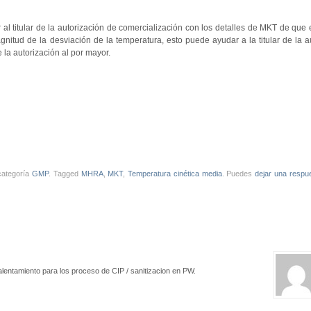
r al titular de la autorización de comercialización con los detalles de MKT de que
nitud de la desviación de la temperatura, esto puede ayudar a la titular de la a
 la autorización al por mayor.
 categoría
GMP
. Tagged
MHRA
,
MKT
,
Temperatura cinética media
. Puedes
dejar una respu
alentamiento para los proceso de CIP / sanitizacion en PW.