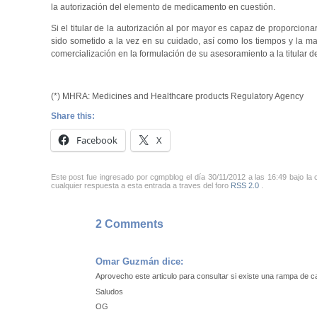
la autorización del elemento de medicamento en cuestión.
Si el titular de la autorización al por mayor es capaz de proporciona
sido sometido a la vez en su cuidado, así como los tiempos y la mag
comercialización en la formulación de su asesoramiento a la titular de
(*) MHRA: Medicines and Healthcare products Regulatory Agency
Share this:
Facebook
X
Este post fue ingresado por cgmpblog el día 30/11/2012 a las 16:49 bajo la
cualquier respuesta a esta entrada a traves del foro
RSS 2.0
.
2 Comments
Omar Guzmán
dice:
Aprovecho este articulo para consultar si existe una rampa de c
Saludos
OG