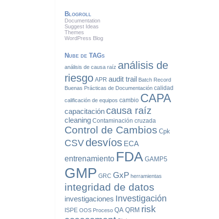
Blogroll
Documentation
Suggest Ideas
Themes
WordPress Blog
Nube de TAGs
análisis de
análisis de causa raíz
riesgo
audit trail
APR
Batch Record
calidad
Buenas Prácticas de Documentación
CAPA
cambio
calificación de equipos
causa raíz
capacitación
cleaning
Contaminación cruzada
Control de Cambios
Cpk
desvíos
CSV
ECA
FDA
entrenamiento
GAMP5
GMP
GxP
GRC
herramientas
integridad de datos
Investigación
investigaciones
risk
QA
QRM
ISPE
OOS
Proceso