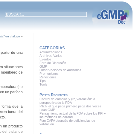
sta” en diálogo
»
CATEGORIAS
Actualizaciones
 parte de una
Archivos Varios
Eventos
Foro de Discusión
GMP
en situaciones
Observaciones de Auditorias
y monitoreo de
Promociones
Reflexiones
Tips
Tools
emperatura (no
 en un período
Posts Recientes
Control de cambios y (re)validación: la
perspectiva de la FDA
l forma que la
Pitch: el que pega primero pega dos veces
Lean GMP
ecen fuera del
Pensamiento actual de la FDA sobre los KPI y
cto.
las métricas de calidad
Plan CAPA después de deficiencias de
validación
en un producto
del titular de