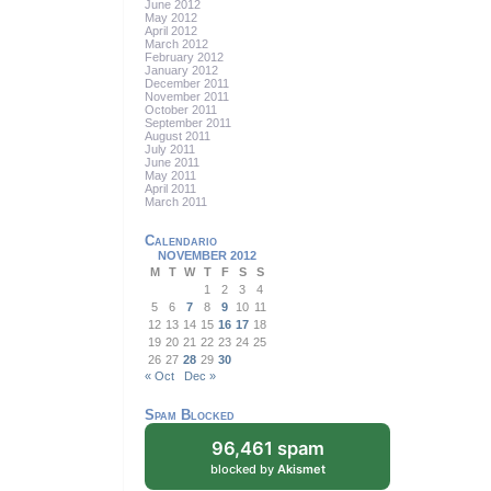
June 2012
May 2012
April 2012
March 2012
February 2012
January 2012
December 2011
November 2011
October 2011
September 2011
August 2011
July 2011
June 2011
May 2011
April 2011
March 2011
Calendario
NOVEMBER 2012
M
T
W
T
F
S
S
1
2
3
4
5
6
7
8
9
10
11
12
13
14
15
16
17
18
19
20
21
22
23
24
25
26
27
28
29
30
« Oct
Dec »
Spam Blocked
96,461 spam
blocked by
Akismet