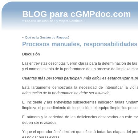
BLOG para cGMPdoc.com
:: Espacio de Discusión y Mejora Contínua ::
«
Qué es la Gestión de Riesgos?
Procesos manuales, responsabilidades y
Discusión
Las entrevistas descriptas fueron claras para la determinación de las
y el mantenimiento de la performance de un proceso de limpieza man
Cuantas más personas participan, más difícil es estandarizar la 
Está largamente demostrada la necesidad de intensificar la vigil
adecuación de la performance no debe ser asumida
.
El incidente y las entrevistas subsecuentes indicaron fallas funda
limpieza, el procedimiento de inspección del equipo limpio, los proc
El número y la seriedad de las deficiencias observadas en este ev
deben ser revisados.
Y que el operador José declaró que efectuó todas las etapas del pro
es no dar horas extras.