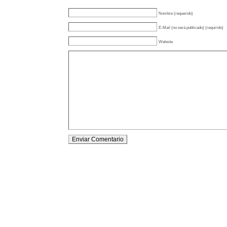
Nombre (requerido)
E-Mail (no será publicado) (requirido)
Website