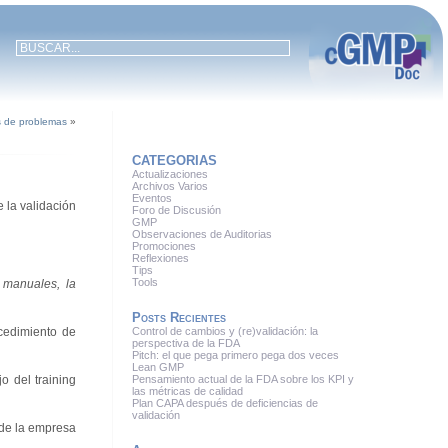
is de problemas
»
CATEGORIAS
Actualizaciones
Archivos Varios
Eventos
e la validación
Foro de Discusión
GMP
Observaciones de Auditorias
Promociones
Reflexiones
Tips
Tools
 manuales, la
Posts Recientes
ocedimiento de
Control de cambios y (re)validación: la
perspectiva de la FDA
Pitch: el que pega primero pega dos veces
Lean GMP
o del training
Pensamiento actual de la FDA sobre los KPI y
las métricas de calidad
Plan CAPA después de deficiencias de
validación
 de la empresa