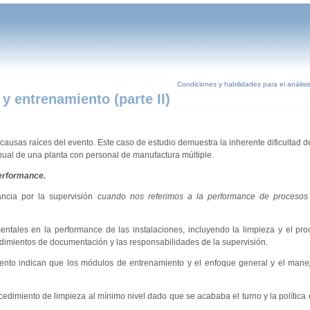
Condiciones y habilidades para el anális
 entrenamiento (parte II)
 causas raíces del evento. Este caso de estudio demuestra la inherente dificultad d
ual de una planta con personal de manufactura múltiple.
performance.
ancia por la supervisión
cuando nos referimos a la performance de procesos
mentales en la performance de las instalaciones, incluyendo la limpieza y el pr
edimientos de documentación y las responsabilidades de la supervisión.
ento indican que los módulos de entrenamiento y el enfoque general y el manej
cedimiento de limpieza al mínimo nivel dado que se acababa el turno y la política