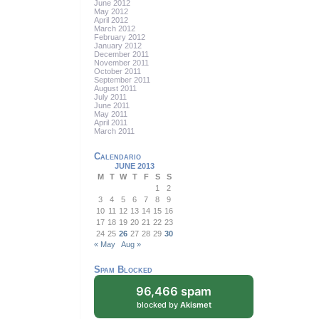
June 2012
May 2012
April 2012
March 2012
February 2012
January 2012
December 2011
November 2011
October 2011
September 2011
August 2011
July 2011
June 2011
May 2011
April 2011
March 2011
Calendario
JUNE 2013
M
T
W
T
F
S
S
1
2
3
4
5
6
7
8
9
10
11
12
13
14
15
16
17
18
19
20
21
22
23
24
25
26
27
28
29
30
« May
Aug »
Spam Blocked
96,466 spam
blocked by
Akismet