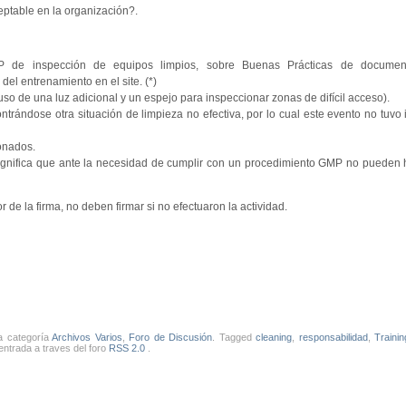
eptable en la organización?.
P de inspección de equipos limpios, sobre Buenas Prácticas de document
del entrenamiento en el site. (*)
o de una luz adicional y un espejo para inspeccionar zonas de difícil acceso).
trándose otra situación de limpieza no efectiva, por lo cual este evento no tuvo
ionados.
 significa que ante la necesidad de cumplir con un procedimiento GMP no pueden
 de la firma, no deben firmar si no efectuaron la actividad.
la categoría
Archivos Varios
,
Foro de Discusión
. Tagged
cleaning
,
responsabilidad
,
Trainin
entrada a traves del foro
RSS 2.0
.