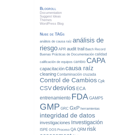
Blogroll
Documentation
Suggest Ideas
Themes
WordPress Blog
Nube de TAGs
análisis de
análisis de causa raíz
riesgo
audit trail
APR
Batch Record
calidad
Buenas Prácticas de Documentación
CAPA
cambio
calificación de equipos
causa raíz
capacitación
cleaning
Contaminación cruzada
Control de Cambios
Cpk
desvíos
CSV
ECA
FDA
entrenamiento
GAMP5
GMP
GxP
GRC
herramientas
integridad de datos
Investigación
investigaciones
risk
QA
QRM
ISPE
OOS
Proceso