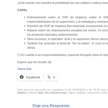
¿Este evento nos muestra la posibilidad de una actitud o cultura inac
CAPAs
Entrenamiento sobre el SOP de limpieza, sobre el SO
responsabilidades de la supervisión, y la estrategia y enfoque 
Revisión del SOP de limpieza (fue mejorado incorporando el us
Impacto sobre las elaboraciones pasadas (se revisó, no encon
los productos liberados anteriormente).
Otras acciones, el operador José y el supervisor fueron sanc
También fue aclarado el tema de “No hs extras”, lo cual no
extras.
(*) En cuanto a las responsabilidades, especial hincapié sobre el valor
Espero que les resulte útil.
Share this:
Facebook
X
Este post fue ingresado por cgmpblog el día 26/06/2013 a las 03:28 bajo 
limpieza
. Puedes
dejar una respuesta aquí.
Sigue cualquier respuesta a esta 
Deje una Respuesta