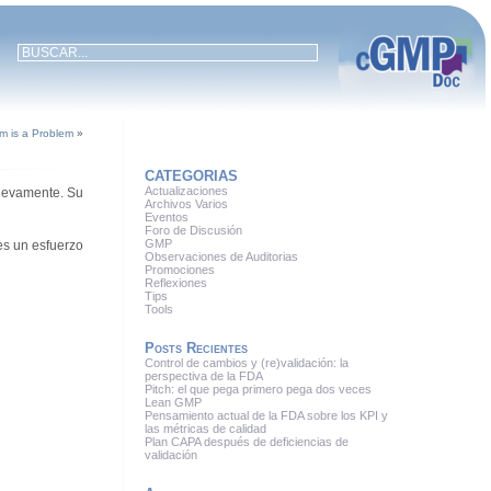
m is a Problem
»
CATEGORIAS
Actualizaciones
 nuevamente. Su
Archivos Varios
Eventos
Foro de Discusión
GMP
es un esfuerzo
Observaciones de Auditorias
Promociones
Reflexiones
Tips
Tools
Posts Recientes
Control de cambios y (re)validación: la
perspectiva de la FDA
Pitch: el que pega primero pega dos veces
Lean GMP
Pensamiento actual de la FDA sobre los KPI y
las métricas de calidad
Plan CAPA después de deficiencias de
validación