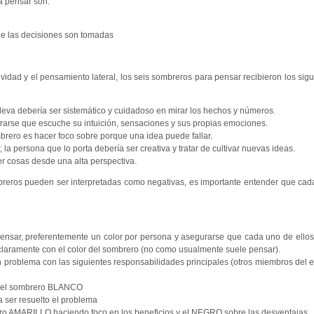
a pensar son:
ue las decisiones son tomadas
dad y el pensamiento lateral, los seis sombreros para pensar recibieron los sigu
o lleva debería ser sistemático y cuidadoso en mirar los hechos y números.
urarse que escuche su intuición, sensaciones y sus propias emociones.
brero es hacer foco sobre porque una idea puede fallar.
 la persona que lo porta debería ser creativa y tratar de cultivar nuevas ideas.
er cosas desde una alta perspectiva.
reros pueden ser interpretadas como negativas, es importante entender que ca
pensar, preferentemente un color por persona y asegurarse que cada uno de ello
 claramente con el color del sombrero (no como usualmente suele pensar).
un problema con las siguientes responsabilidades principales (otros miembros del
r el sombrero BLANCO
ser resuelto el problema
ero AMARILLO haciendo foco en los beneficios y el NEGRO sobre las desventajas