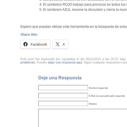
El sombrero ROJO trabajo para provocar en todos los
El sombrero AZUL resume la discusión y cierra la reun
Espero que puedan utilizar esta herramienta en la búsqueda de soluc
Share this:
Facebook
X
Este post fue ingresado por cgmpblog el día 06/11/2013 a las 03:37 bajo
problemas
. Puedes
dejar una respuesta aquí.
Sigue cualquier respuesta a est
Deje una Respuesta
Nombre (requerido)
E-Mail (no será publicado) (requirido)
Website