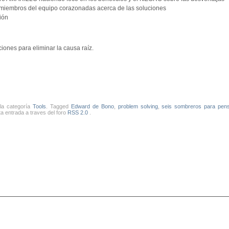
 miembros del equipo corazonadas acerca de las soluciones
ión
iones para eliminar la causa raíz.
 la categoría
Tools
. Tagged
Edward de Bono
,
problem solving
,
seis sombreros para pen
a entrada a traves del foro
RSS 2.0
.