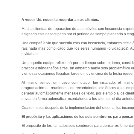
A veces Ud. necesita recordar a sus clientes.
Muchas tiendas de reparación de automóviles con frecuencia experim
asignado este desocupado por el período de tiempo planeado o tenga 
Una compañía vio que sucedía esto con frecuencia, entonces decidió 
raíz nada más complicado que los seres humanos (olvidadizos). Aún
olvidaban.
Un pequeño equipo reflexionó por un tiempo sobre el tema, consider
práctica estándar años atrás, sin embargo había sido problemático en
y en otras ocasiones llegaban tarde o muy encima de la fecha requer
Al mismo tiempo, un nuevo conmutador fue instalado, el mismo 
programación de reuniones con recordatorios telefónicos a los em
generar automáticamente mensajes de texto, por ejemplo a los client
enviar en forma automática recordatorios a los clientes, el día anterior
Cuatro meses después de la implementación del sistema, los incumpli
El propósito y las aplicaciones de los seis sombreros para pensar
El propósito de los llamados seis sombreros para pensar es fomentar