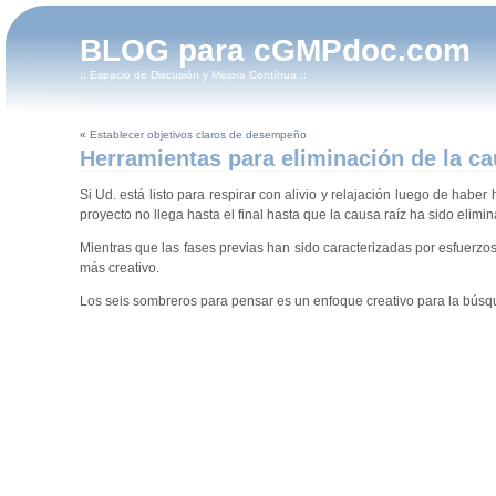
BLOG para cGMPdoc.com
:: Espacio de Discusión y Mejora Contínua ::
«
Establecer objetivos claros de desempeño
Herramientas para eliminación de la ca
Si Ud. está listo para respirar con alivio y relajación luego de habe
proyecto no llega hasta el final hasta que la causa raíz ha sido elim
Mientras que las fases previas han sido caracterizadas por esfuerzos
más creativo.
Los seis sombreros para pensar es un enfoque creativo para la bús