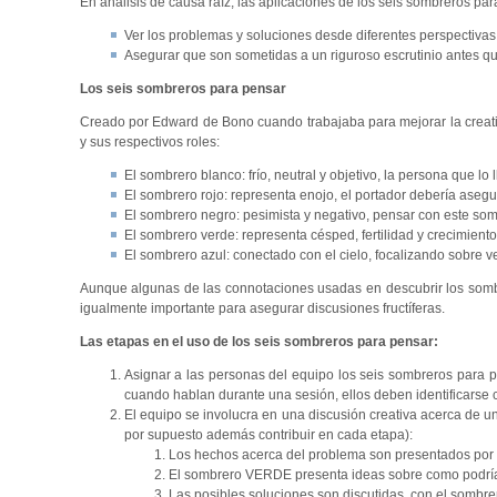
En análisis de causa raíz, las aplicaciones de los seis sombreros par
Ver los problemas y soluciones desde diferentes perspectivas
Asegurar que son sometidas a un riguroso escrutinio antes q
Los seis sombreros para pensar
Creado por Edward de Bono cuando trabajaba para mejorar la creativi
y sus respectivos roles:
El sombrero blanco: frío, neutral y objetivo, la persona que l
El sombrero rojo: representa enojo, el portador debería aseg
El sombrero negro: pesimista y negativo, pensar con este som
El sombrero verde: representa césped, fertilidad y crecimiento;
El sombrero azul: conectado con el cielo, focalizando sobre v
Aunque algunas de las connotaciones usadas en descubrir los somb
igualmente importante para asegurar discusiones fructíferas.
Las etapas en el uso de los seis sombreros para pensar:
Asignar a las personas del equipo los seis sombreros para 
cuando hablan durante una sesión, ellos deben identificarse
El equipo se involucra en una discusión creativa acerca de 
por supuesto además contribuir en cada etapa):
Los hechos acerca del problema son presentados po
El sombrero VERDE presenta ideas sobre como podría 
Las posibles soluciones son discutidas, con el sombr