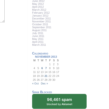
June 2012
May 2012
April 2012
March 2012
February 2012
January 2012
December 2011
November 2011
October 2011
September 2011
August 2011
July 2011
June 2011
May 2011
April 2011
March 2011
Calendario
NOVEMBER 2013
M
T
W
T
F
S
S
1
2
3
4
5
6
7
8
9
10
11
12
13
14
15
16
17
18
19
20
21
22
23
24
25
26
27
28
29
30
« Oct
Dec »
Spam Blocked
96,461 spam
blocked by
Akismet