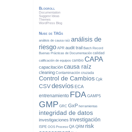
Blogroll
Documentation
Suggest Ideas
Themes
WordPress Blog
Nube de TAGs
análisis de
análisis de causa raíz
riesgo
audit trail
APR
Batch Record
calidad
Buenas Prácticas de Documentación
CAPA
cambio
calificación de equipos
causa raíz
capacitación
cleaning
Contaminación cruzada
Control de Cambios
Cpk
desvíos
CSV
ECA
FDA
entrenamiento
GAMP5
GMP
GxP
GRC
herramientas
integridad de datos
Investigación
investigaciones
risk
QA
QRM
ISPE
OOS
Proceso