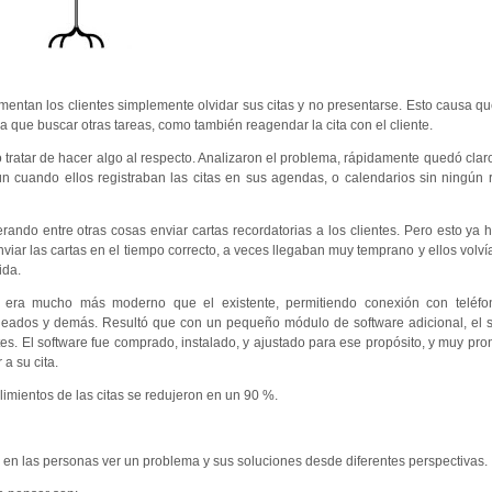
entan los clientes simplemente olvidar sus citas y no presentarse. Esto causa q
que buscar otras tareas, como también reagendar la cita con el cliente.
tratar de hacer algo al respecto. Analizaron el problema, rápidamente quedó clar
 cuando ellos registraban las citas en sus agendas, o calendarios sin ningún 
ando entre otras cosas enviar cartas recordatorias a los clientes. Pero esto ya 
viar las cartas en el tiempo correcto, a veces llegaban muy temprano y ellos volvía
ida.
era mucho más moderno que el existente, permitiendo conexión con teléfon
pleados y demás. Resultó que con un pequeño módulo de software adicional, el 
es. El software fue comprado, instalado, y ajustado para ese propósito, y muy pr
 a su cita.
mientos de las citas se redujeron en un 90 %.
 en las personas ver un problema y sus soluciones desde diferentes perspectivas.