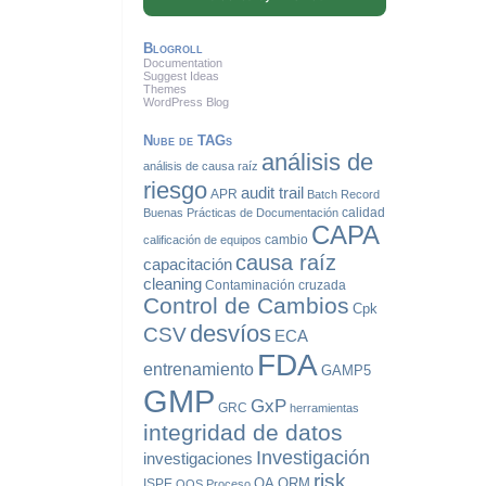
Blogroll
Documentation
Suggest Ideas
Themes
WordPress Blog
Nube de TAGs
análisis de
análisis de causa raíz
riesgo
audit trail
APR
Batch Record
calidad
Buenas Prácticas de Documentación
CAPA
cambio
calificación de equipos
causa raíz
capacitación
cleaning
Contaminación cruzada
Control de Cambios
Cpk
desvíos
CSV
ECA
FDA
entrenamiento
GAMP5
GMP
GxP
GRC
herramientas
integridad de datos
Investigación
investigaciones
risk
QA
QRM
ISPE
OOS
Proceso