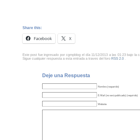
Share this:
Facebook
X
Este post fue ingresado por cgmpblog el día 11/12/2013 a las 01:23 bajo la 
Sigue cualquier respuesta a esta entrada a traves del foro
RSS 2.0
.
Deje una Respuesta
Nombre (requerido)
E-Mail (no será publicado) (requirido)
Website