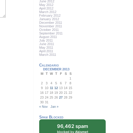
June 2012
May 2012
April 2012
March 2012
February 2012
January 2012
December 2011
November 2011
October 2011
September 2011
August 2011
July 2011
June 2011
May 2011
April 2011
March 2011
Calendario
DECEMBER 2013
M
T
W
T
F
S
S
1
2
3
4
5
6
7
8
9
10
11
12
13
14
15
16
17
18
19
20
21
22
23
24
25
26
27
28
29
30
31
« Nov
Jan »
Spam Blocked
96,462 spam
blocked by
Akismet