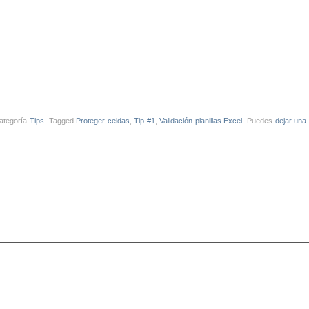
categoría
Tips
. Tagged
Proteger celdas
,
Tip #1
,
Validación planillas Excel
. Puedes
dejar una