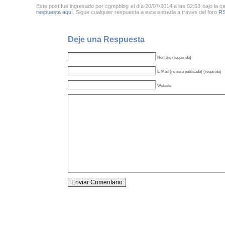
Este post fue ingresado por cgmpblog el día 20/07/2014 a las 02:53 bajo la c
respuesta aquí.
Sigue cualquier respuesta a esta entrada a traves del foro
RS
Deje una Respuesta
Nombre (requerido)
E-Mail (no será publicado) (requirido)
Website