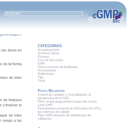
gar los riesgos
»
CATEGORIAS
Actualizaciones
s las áreas en
Archivos Varios
Eventos
Foro de Discusión
GMP
o de tal forma
Observaciones de Auditorias
Promociones
Reflexiones
Tips
úmero de lotes
Tools
Posts Recientes
Control de cambios y (re)validación: la
perspectiva de la FDA
ón de limpieza
Pitch: el que pega primero pega dos veces
y finalizar el
Lean GMP
Pensamiento actual de la FDA sobre los KPI y
las métricas de calidad
aque de lotes
Plan CAPA después de deficiencias de
validación
n riesgo a las