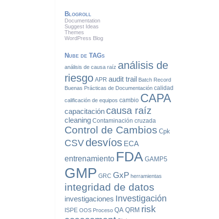
Blogroll
Documentation
Suggest Ideas
Themes
WordPress Blog
Nube de TAGs
análisis de
análisis de causa raíz
riesgo
audit trail
APR
Batch Record
calidad
Buenas Prácticas de Documentación
CAPA
cambio
calificación de equipos
causa raíz
capacitación
cleaning
Contaminación cruzada
Control de Cambios
Cpk
desvíos
CSV
ECA
FDA
entrenamiento
GAMP5
GMP
GxP
GRC
herramientas
integridad de datos
Investigación
investigaciones
risk
QA
QRM
ISPE
OOS
Proceso