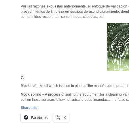
Por las razones expuestas anteriormente, el enfoque de validación 
procedimientos de limpieza en equipos de acondicionamiento, donde 
comprimidos recubiertos, comprimidos, cápsulas, etc.
(*)
Mock soil
– A soil which is used in place of the manufactured product d
Mock soiling
– A process of soiling the equipment for a cleaning vali
soil on those surfaces following typical product manufacturing (also call
Share this:
Facebook
X