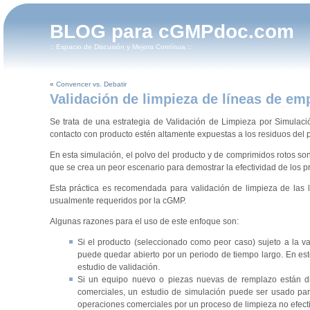
BLOG para cGMPdoc.com
:: Espacio de Discusión y Mejora Contínua ::
«
Convencer vs. Debatir
Validación de limpieza de líneas de em
Se trata de una estrategia de Validación de Limpieza por Simulaci
contacto con producto estén altamente expuestas a los residuos del p
En esta simulación, el polvo del producto y de comprimidos rotos so
que se crea un peor escenario para demostrar la efectividad de los p
Esta práctica es recomendada para validación de limpieza de las 
usualmente requeridos por la cGMP.
Algunas razones para el uso de este enfoque son:
Si el producto (seleccionado como peor caso) sujeto a la v
puede quedar abierto por un periodo de tiempo largo. En este
estudio de validación.
Si un equipo nuevo o piezas nuevas de remplazo están di
comerciales, un estudio de simulación puede ser usado para 
operaciones comerciales por un proceso de limpieza no efecti