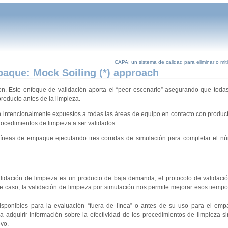
CAPA: un sistema de calidad para eliminar o miti
paque: Mock Soiling (*) approach
ón. Este enfoque de validación aporta el “peor escenario” asegurando que toda
roducto antes de la limpieza.
n intencionalmente expuestos a todas las áreas de equipo en contacto con product
rocedimientos de limpieza a ser validados.
líneas de empaque ejecutando tres corridas de simulación para completar el n
alidación de limpieza es un producto de baja demanda, el protocolo de validaci
 caso, la validación de limpieza por simulación nos permite mejorar esos tiempos 
sponibles para la evaluación “fuera de línea” o antes de su uso para el emp
adquirir información sobre la efectividad de los procedimientos de limpieza si
vo.