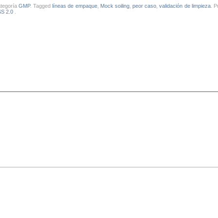
ategoría
GMP
. Tagged
líneas de empaque
,
Mock soiling
,
peor caso
,
validación de limpieza
. 
S 2.0
.