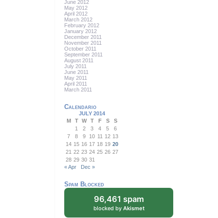
June 2012
May 2012
April 2012
March 2012
February 2012
January 2012
December 2011
November 2011
October 2011
September 2011
August 2011
July 2011
June 2011
May 2011
April 2011
March 2011
Calendario
JULY 2014
M
T
W
T
F
S
S
1
2
3
4
5
6
7
8
9
10
11
12
13
14
15
16
17
18
19
20
21
22
23
24
25
26
27
28
29
30
31
« Apr
Dec »
Spam Blocked
96,461 spam
blocked by
Akismet