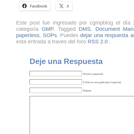
Facebook
X
Este post fue ingresado por cgmpblog el día 
categoría
GMP
. Tagged
DMS
,
Document Man
paperless
,
SOPs
. Puedes
dejar una respuesta a
esta entrada a traves del foro
RSS 2.0
.
Deje una Respuesta
Nombre (requerido)
E-Mail (no será publicado) (requirido)
Website