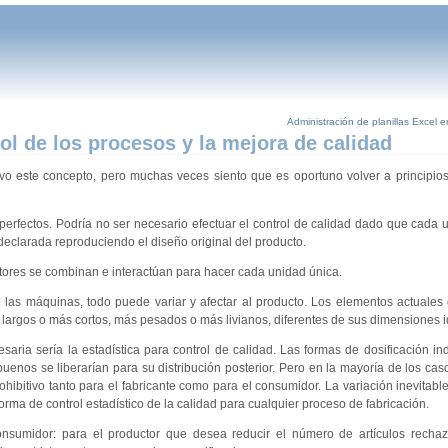
Administración de planillas Excel e
ol de los procesos y la mejora de calidad
o este concepto, pero muchas veces siento que es oportuno volver a principio
erfectos. Podría no ser necesario efectuar el control de calidad dado que cada u
eclarada reproduciendo el diseño original del producto.
ores se combinan e interactúan para hacer cada unidad única.
 las máquinas, todo puede variar y afectar al producto. Los elementos actuales
argos o más cortos, más pesados o más livianos, diferentes de sus dimensiones i
aria sería la estadística para control de calidad. Las formas de dosificación in
s buenos se liberarían para su distribución posterior. Pero en la mayoría de los c
ohibitivo tanto para el fabricante como para el consumidor. La variación inevitabl
rma de control estadístico de la calidad para cualquier proceso de fabricación.
nsumidor: para el productor que desea reducir el número de artículos rechaz