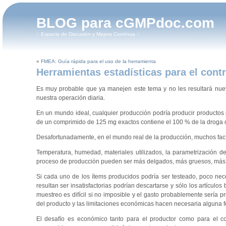
BLOG para cGMPdoc.com
:: Espacio de Discusión y Mejora Contínua ::
«
FMEA: Guía rápida para el uso de la herramienta
Herramientas estadísticas para el contr
Es muy probable que ya manejen este tema y no les resultará nuev
nuestra operación diaria.
En un mundo ideal, cualquier producción podría producir productos p
de un comprimido de 125 mg exactos contiene el 100 % de la droga d
Desafortunadamente, en el mundo real de la producción, muchos fact
Temperatura, humedad, materiales utilizados, la parametrización de
proceso de producción pueden ser más delgados, más gruesos, más l
Si cada uno de los ítems producidos podría ser testeado, poco neces
resultan ser insatisfactorias podrían descartarse y sólo los artículo
muestreo es difícil si no imposible y el gasto probablemente sería pr
del producto y las limitaciones económicas hacen necesaria alguna fo
El desafío es económico tanto para el productor como para el co