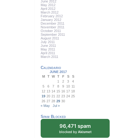
June 2012
May 2012
April 2012
March 2012
February 2012
January 2012
December 2011
November 2011
October 2011
September 2011
August 2011
July 2011
June 2011
May 2011
April 2011
March 2011
Calendario
JUNE 2017
M
T
W
T
F
S
S
1
2
3
4
5
6
7
8
9
10
11
12
13
14
15
16
17
18
19
20
21
22
23
24
25
26
27
28
29
30
« May
Jul »
Spam Blocked
96,471 spam
blocked by
Akismet