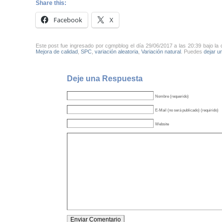
Share this:
Facebook
X
Este post fue ingresado por cgmpblog el día 29/06/2017 a las 20:39 bajo la
Mejora de calidad
,
SPC
,
variación aleatoria
,
Variación natural
. Puedes
dejar u
Deje una Respuesta
Nombre (requerido)
E-Mail (no será publicado) (requirido)
Website