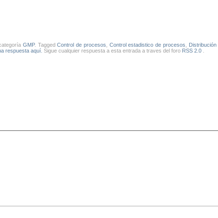
 categoría
GMP
. Tagged
Control de procesos
,
Control estadistico de procesos
,
Distribución
na respuesta aquí.
Sigue cualquier respuesta a esta entrada a traves del foro
RSS 2.0
.