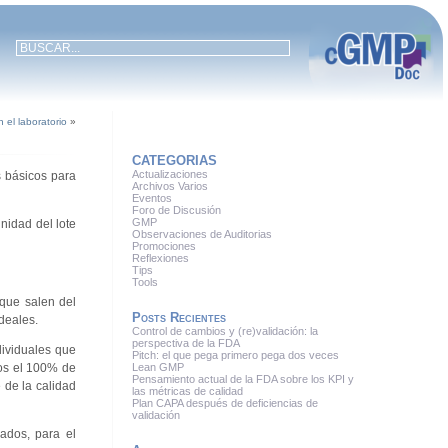
n el laboratorio
»
CATEGORIAS
Actualizaciones
s básicos para
Archivos Varios
Eventos
Foro de Discusión
GMP
nidad del lote
Observaciones de Auditorias
Promociones
Reflexiones
Tips
Tools
 que salen del
Posts Recientes
deales.
Control de cambios y (re)validación: la
perspectiva de la FDA
dividuales que
Pitch: el que pega primero pega dos veces
asos el 100% de
Lean GMP
Pensamiento actual de la FDA sobre los KPI y
e de la calidad
las métricas de calidad
Plan CAPA después de deficiencias de
validación
ados, para el