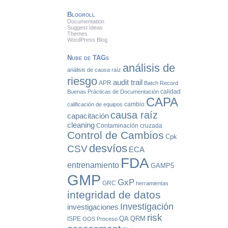
Blogroll
Documentation
Suggest Ideas
Themes
WordPress Blog
Nube de TAGs
análisis de
análisis de causa raíz
riesgo
audit trail
APR
Batch Record
calidad
Buenas Prácticas de Documentación
CAPA
cambio
calificación de equipos
causa raíz
capacitación
cleaning
Contaminación cruzada
Control de Cambios
Cpk
desvíos
CSV
ECA
FDA
entrenamiento
GAMP5
GMP
GxP
GRC
herramientas
integridad de datos
Investigación
investigaciones
risk
QA
QRM
ISPE
OOS
Proceso