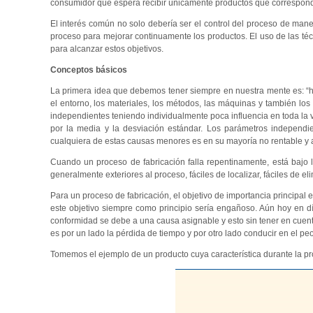
consumidor que espera recibir únicamente productos que corresponda
El interés común no solo debería ser el control del proceso de mane
proceso para mejorar continuamente los productos. El uso de las téc
para alcanzar estos objetivos.
Conceptos básicos
La primera idea que debemos tener siempre en nuestra mente es: “ha
el entorno, los materiales, los métodos, las máquinas y también l
independientes teniendo individualmente poca influencia en toda la v
por la media y la desviación estándar. Los parámetros independie
cualquiera de estas causas menores es en su mayoría no rentable y
Cuando un proceso de fabricación falla repentinamente, está bajo l
generalmente exteriores al proceso, fáciles de localizar, fáciles de eli
Para un proceso de fabricación, el objetivo de importancia principal es
este objetivo siempre como principio sería engañoso. Aún hoy en d
conformidad se debe a una causa asignable y esto sin tener en cuenta
es por un lado la pérdida de tiempo y por otro lado conducir en el peo
Tomemos el ejemplo de un producto cuya característica durante la pro