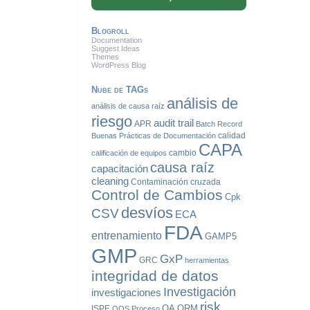
Blogroll
Documentation
Suggest Ideas
Themes
WordPress Blog
Nube de TAGs
análisis de
análisis de causa raíz
riesgo
audit trail
APR
Batch Record
calidad
Buenas Prácticas de Documentación
CAPA
cambio
calificación de equipos
causa raíz
capacitación
cleaning
Contaminación cruzada
Control de Cambios
Cpk
desvíos
CSV
ECA
FDA
entrenamiento
GAMP5
GMP
GxP
GRC
herramientas
integridad de datos
Investigación
investigaciones
risk
QA
QRM
ISPE
OOS
Proceso