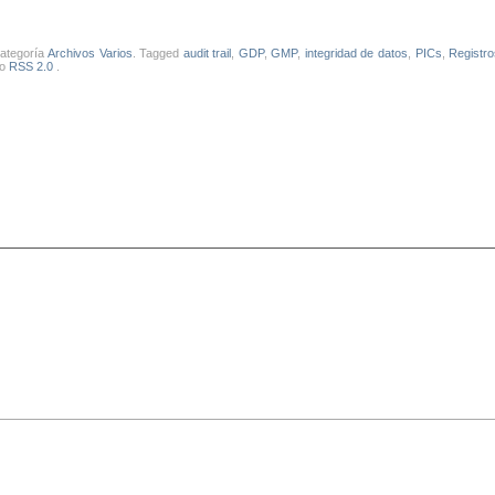
categoría
Archivos Varios
. Tagged
audit trail
,
GDP
,
GMP
,
integridad de datos
,
PICs
,
Registro
ro
RSS 2.0
.