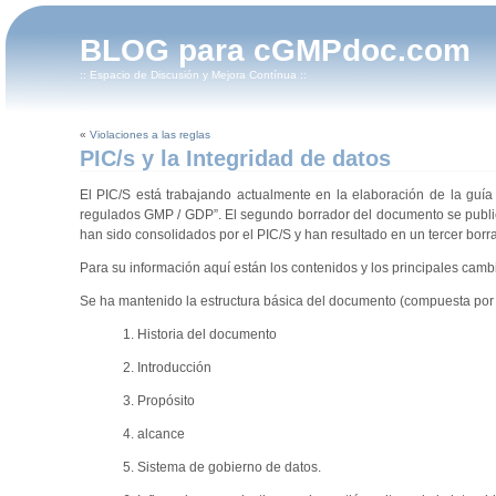
BLOG para cGMPdoc.com
:: Espacio de Discusión y Mejora Contínua ::
«
Violaciones a las reglas
PIC/s y la Integridad de datos
El PIC/S está trabajando actualmente en la elaboración de la guía 
regulados GMP / GDP”. El segundo borrador del documento se public
han sido consolidados por el PIC/S y han resultado en un tercer borr
Para su información aquí están los contenidos y los principales cambi
Se ha mantenido la estructura básica del documento (compuesta por 
1. Historia del documento
2. Introducción
3. Propósito
4. alcance
5. Sistema de gobierno de datos.