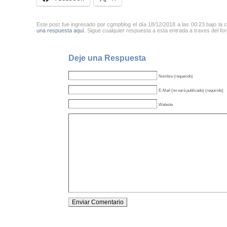
Este post fue ingresado por cgmpblog el día 18/12/2018 a las 00:23 bajo la 
una respuesta aquí.
Sigue cualquier respuesta a esta entrada a traves del fo
Deje una Respuesta
Nombre (requerido)
E-Mail (no será publicado) (requirido)
Website