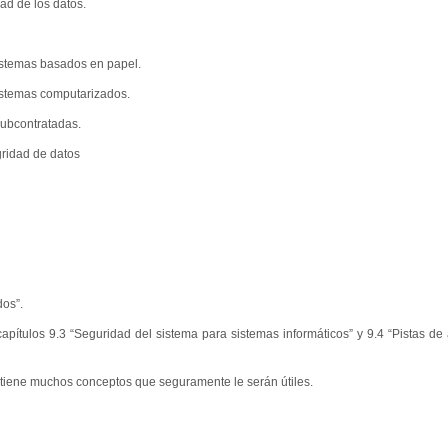
ad de los datos.
emas basados ​​en papel.
stemas computarizados.
ubcontratadas.
ridad de datos
dos”.
apítulos 9.3 “Seguridad del sistema para sistemas informáticos” y 9.4 “Pistas de 
ue tiene muchos conceptos que seguramente le serán útiles.