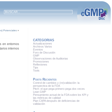
s) Potenciales
»
CATEGORIAS
Actualizaciones
os en entornos
Archivos Varios
arios internos
Eventos
Foro de Discusión
GMP
Observaciones de Auditorias
Promociones
Reflexiones
Tips
Tools
Posts Recientes
Control de cambios y (re)validación: la
perspectiva de la FDA
Pitch: el que pega primero pega dos veces
Lean GMP
Pensamiento actual de la FDA sobre los KPI y
las métricas de calidad
Plan CAPA después de deficiencias de
validación