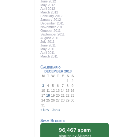
June 2012
May 2012
April 2012
March 2012
February 2012
January 2012
December 2011
November 2011
October 2011
September 2011
August 2011
July 2011
June 2011
May 2011
April 2011
March 2011
Calendario
DECEMBER 2018
M
T
W
T
F
S
S
1
2
3
4
5
6
7
8
9
10
11
12
13
14
15
16
17
18
19
20
21
22
23
24
25
26
27
28
29
30
31
« Nov
Jan »
Spam Blocked
96,467 spam
blocked by
Akismet