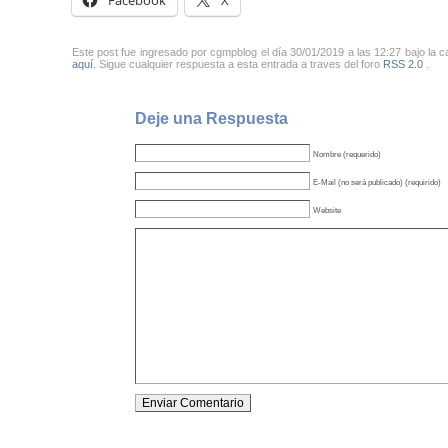
Facebook
X
Este post fue ingresado por cgmpblog el día 30/01/2019 a las 12:27 bajo la 
aquí.
Sigue cualquier respuesta a esta entrada a traves del foro
RSS 2.0
.
Deje una Respuesta
Nombre (requerido)
E-Mail (no será publicado) (requirido)
Website