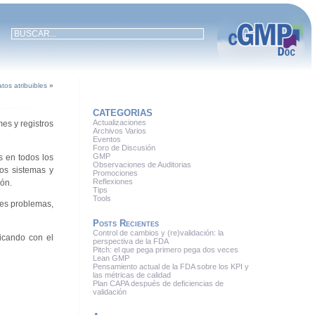
tos atribuibles
»
CATEGORIAS
Actualizaciones
es y registros
Archivos Varios
Eventos
Foro de Discusión
GMP
s en todos los
Observaciones de Auditorias
los sistemas y
Promociones
Reflexiones
ión.
Tips
Tools
les problemas,
Posts Recientes
Control de cambios y (re)validación: la
icando con el
perspectiva de la FDA
Pitch: el que pega primero pega dos veces
Lean GMP
Pensamiento actual de la FDA sobre los KPI y
las métricas de calidad
Plan CAPA después de deficiencias de
validación