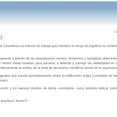
Da
d
r y mantener un entorno de trabajo que minimice el riesgo de registros no conform
sparente y abierto de las desviaciones, errores, omisiones y resultados aberrante
e deben tomar medidas para prevenir, y detectar y corregir las debilidades en 
tinuamente la solidez de la toma de decisiones científicas dentro de la organizac
 gestión que pueda razonablemente inhibir la notificación activa y completa de ta
urales.
rección y los mandos medios, de forma consistente, como solemos indicar, pred
practices -Annex 5.