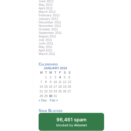
June 2012
May 2012
April 2012
March 2012
February 2012
January 2012
December 2011
November 2011
October 2011
September 2011
August 2011
July 2011
June 2011
May 2011
April 2011
March 2011
Calendario
JANUARY 2019
M
T
W
T
F
S
S
1
2
3
4
5
6
7
8
9
10
11
12
13
14
15
16
17
18
19
20
21
22
23
24
25
26
27
28
29
30
31
« Dec
Feb »
Spam Blocked
96,461 spam
blocked by
Akismet