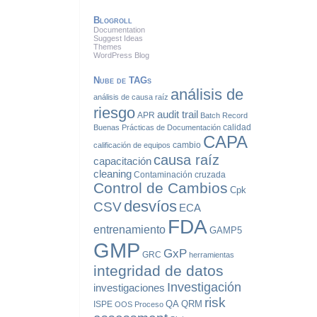
Blogroll
Documentation
Suggest Ideas
Themes
WordPress Blog
Nube de TAGs
análisis de
análisis de causa raíz
riesgo
audit trail
APR
Batch Record
calidad
Buenas Prácticas de Documentación
CAPA
cambio
calificación de equipos
causa raíz
capacitación
cleaning
Contaminación cruzada
Control de Cambios
Cpk
desvíos
CSV
ECA
FDA
entrenamiento
GAMP5
GMP
GxP
GRC
herramientas
integridad de datos
Investigación
investigaciones
risk
QA
QRM
ISPE
OOS
Proceso