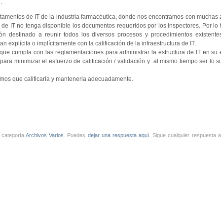
.
tamentos de IT de la industria farmacéutica, donde nos encontramos con muchas 
e IT no tenga disponible los documentos requeridos por los inspectores. Por lo t
 destinado a reunir todos los diversos procesos y procedimientos existentes,
xplícita o implícitamente con la calificación de la infraestructura de IT.
y que cumpla con las reglamentaciones para administrar la estructura de IT en su
 para minimizar el esfuerzo de calificación / validación y al mismo tiempo ser lo s
nemos que calificarla y mantenerla adecuadamente.
a categoría
Archivos Varios
. Puedes
dejar una respuesta aquí.
Sigue cualquier respuesta a