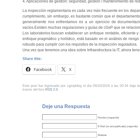
4. Aplicaciones de gestión: seguridad, gestión / mantenimiento de red
La inspección reglamentaria es cada vez más frecuente en los depar
cumplimiento, sin embargo, es bastante común que el departamento d
generalmente nos enfrentamos es a un ejercicio de documentación
vacíos.Existen muchas regulaciones y guías de cGxP que se relacionan e
Los laboratorios buscan establecer un enfoque rentable, eficiente 
enfoque pragmático y holístico, está basado en el análisis de riesgo
robusto para cumplir con los requisitos de la inspección reguladora.
Una vez que tenemos una idea sobre Infraestructura la IT, ahora te
Share this:
Facebook
X
Este post fue ingresado por cgmpblog el día 09/10/2019 a las 00:34 bajo l
traves del foro
RSS 2.0
.
Deje una Respuesta
Nombre (requerido)
E-Mail (no será publicado) (requirido)
Website