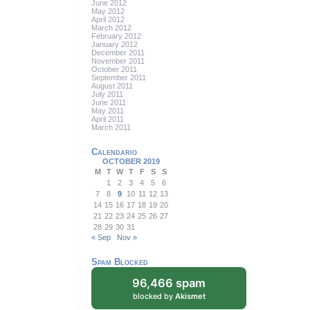
June 2012
May 2012
April 2012
March 2012
February 2012
January 2012
December 2011
November 2011
October 2011
September 2011
August 2011
July 2011
June 2011
May 2011
April 2011
March 2011
Calendario
OCTOBER 2019
M
T
W
T
F
S
S
1
2
3
4
5
6
7
8
9
10
11
12
13
14
15
16
17
18
19
20
21
22
23
24
25
26
27
28
29
30
31
« Sep
Nov »
Spam Blocked
96,466 spam
blocked by
Akismet