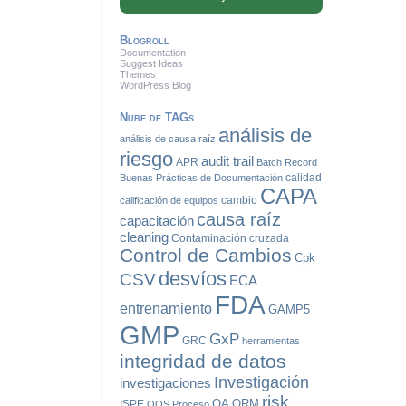
Blogroll
Documentation
Suggest Ideas
Themes
WordPress Blog
Nube de TAGs
análisis de
análisis de causa raíz
riesgo
audit trail
APR
Batch Record
calidad
Buenas Prácticas de Documentación
CAPA
cambio
calificación de equipos
causa raíz
capacitación
cleaning
Contaminación cruzada
Control de Cambios
Cpk
desvíos
CSV
ECA
FDA
entrenamiento
GAMP5
GMP
GxP
GRC
herramientas
integridad de datos
Investigación
investigaciones
risk
QA
QRM
ISPE
OOS
Proceso