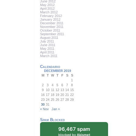
June 2012
May 2012
April 2012
March 2012
February 2012
January 2012
December 2011
November 2011
October 2011
September 2011
August 2011
July 2011
June 2011
May 2011
April 2011
March 2011
Calendario
DECEMBER 2019
M
T
W
T
F
S
S
1
2
3
4
5
6
7
8
9
10
11
12
13
14
15
16
17
18
19
20
21
22
23
24
25
26
27
28
29
30
31
« Nov
Jan »
Spam Blocked
96,467 spam
blocked by
Akismet