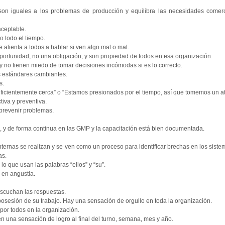
son iguales a los problemas de producción y equilibra las necesidades comerc
aceptable.
o todo el tiempo.
 alienta a todos a hablar si ven algo mal o mal.
portunidad, no una obligación, y son propiedad de todos en esa organización.
y no tienen miedo de tomar decisiones incómodas si es lo correcto.
s estándares cambiantes.
s.
ficientemente cerca” o “Estamos presionados por el tiempo, así que tomemos un at
iva y preventiva.
 prevenir problemas.
, y de forma continua en las GMP y la capacitación está bien documentada.
nternas se realizan y se ven como un proceso para identificar brechas en los siste
as.
o que usan las palabras “ellos” y “su”.
e en angustia.
escuchan las respuestas.
osesión de su trabajo. Hay una sensación de orgullo en toda la organización.
 por todos en la organización.
n una sensación de logro al final del turno, semana, mes y año.