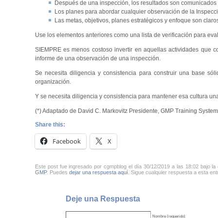
Después de una inspección, los resultados son comunicados c
Los planes para abordar cualquier observación de la Inspecci
Las metas, objetivos, planes estratégicos y enfoque son claro
Use los elementos anteriores como una lista de verificación para ev
SIEMPRE es menos costoso invertir en aquellas actividades que c
informe de una observación de una inspección.
Se necesita diligencia y consistencia para construir una base só
organización.
Y se necesita diligencia y consistencia para mantener esa cultura un
(*) Adaptado de David C. Markovitz Presidente, GMP Training Systems
Share this:
Facebook
X
Este post fue ingresado por cgmpblog el día 30/12/2019 a las 18:02 bajo la
GMP
. Puedes
dejar una respuesta aquí.
Sigue cualquier respuesta a esta ent
Deje una Respuesta
Nombre (requerido)