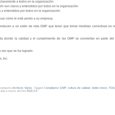
laramente a todos en la organización.
ón son claros y entendidos por todos en la organización.
s y entendidos por todos en la organización.
aluar cómo le está yendo a su empresa.
onducen a un estilo de vida GMP que tener que tomar medidas correctivas en r
lida donde la calidad y el cumplimiento de las GMP se conviertan en parte del
a vez que se ha logrado.
, Inc.
 categoría
Archivos Varios
. Tagged
Compliance GMP
,
cultura de calidad
,
doble check
,
FDA
rada a traves del foro
RSS 2.0
.