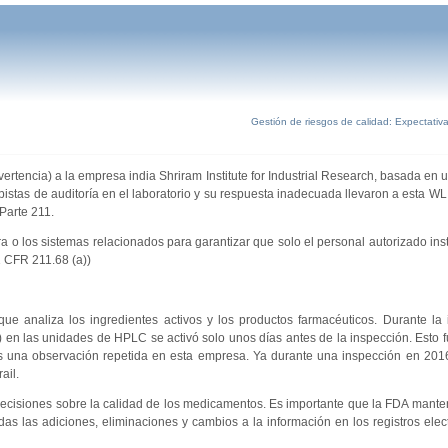
Gestión de riesgos de calidad: Expectativ
vertencia) a la empresa india Shriram Institute for Industrial Research, basada en
stas de auditoría en el laboratorio y su respuesta inadecuada llevaron a esta WL
Parte 211.
 o los sistemas relacionados para garantizar que solo el personal autorizado ins
1 CFR 211.68 (a))
e analiza los ingredientes activos y los productos farmacéuticos. Durante la 
l) en las unidades de HPLC se activó solo unos días antes de la inspección. Esto 
es una observación repetida en esta empresa. Ya durante una inspección en 2016
ail.
e decisiones sobre la calidad de los medicamentos. Es importante que la FDA mante
das las adiciones, eliminaciones y cambios a la información en los registros elec