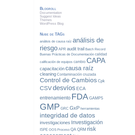
Blogroll
Documentation
Suggest Ideas
Themes
WordPress Blog
Nube de TAGs
análisis de
análisis de causa raíz
riesgo
audit trail
APR
Batch Record
calidad
Buenas Prácticas de Documentación
CAPA
cambio
calificación de equipos
causa raíz
capacitación
cleaning
Contaminación cruzada
Control de Cambios
Cpk
desvíos
CSV
ECA
FDA
entrenamiento
GAMP5
GMP
GxP
GRC
herramientas
integridad de datos
Investigación
investigaciones
risk
QA
QRM
ISPE
OOS
Proceso