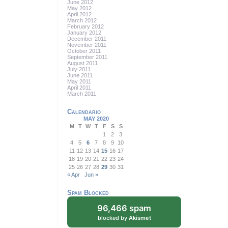
June 2012
May 2012
April 2012
March 2012
February 2012
January 2012
December 2011
November 2011
October 2011
September 2011
August 2011
July 2011
June 2011
May 2011
April 2011
March 2011
Calendario
MAY 2020
M
T
W
T
F
S
S
1
2
3
4
5
6
7
8
9
10
11
12
13
14
15
16
17
18
19
20
21
22
23
24
25
26
27
28
29
30
31
« Apr
Jun »
Spam Blocked
96,466 spam
blocked by
Akismet