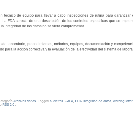
n técnico de equipo para llevar a cabo inspecciones de rutina para garantizar 
. La FDA carecía de una descripción de los controles específicos que se imple
 la integridad de los datos no se viera comprometida.
as de laboratorio, procedimientos, métodos, equipos, documentación y competencia
o para la acción correctiva y la evaluación de la efectividad del sistema de laborat
categoría
Archivos Varios
. Tagged
audit trail
,
CAPA
,
FDA
,
integridad de datos
,
warning lette
ro
RSS 2.0
.