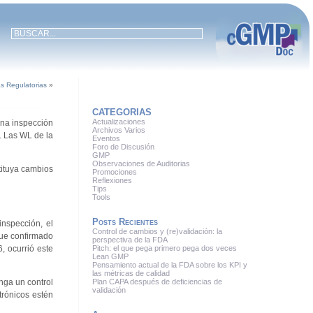
as Regulatorias
»
CATEGORIAS
Actualizaciones
 una inspección
Archivos Varios
. Las WL de la
Eventos
Foro de Discusión
GMP
Observaciones de Auditorias
tituya cambios
Promociones
Reflexiones
Tips
Tools
Posts Recientes
inspección, el
Control de cambios y (re)validación: la
fue confirmado
perspectiva de la FDA
, ocurrió este
Pitch: el que pega primero pega dos veces
Lean GMP
Pensamiento actual de la FDA sobre los KPI y
las métricas de calidad
nga un control
Plan CAPA después de deficiencias de
validación
trónicos estén