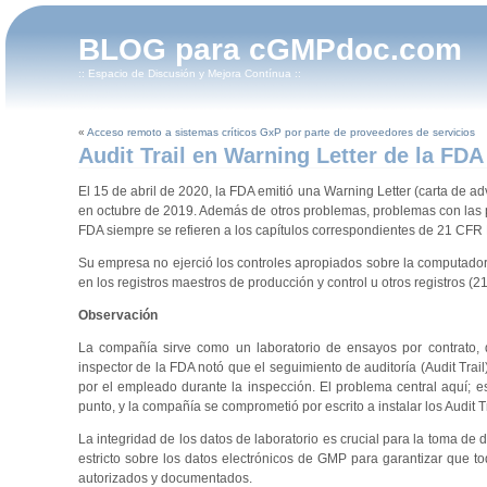
BLOG para cGMPdoc.com
:: Espacio de Discusión y Mejora Contínua ::
«
Acceso remoto a sistemas críticos GxP por parte de proveedores de servicios
Audit Trail en Warning Letter de la FDA
El 15 de abril de 2020, la FDA emitió una Warning Letter (carta de ad
en octubre de 2019. Además de otros problemas, problemas con las pi
FDA siempre se refieren a los capítulos correspondientes de 21 CFR 
Su empresa no ejerció los controles apropiados sobre la computadora
en los registros maestros de producción y control u otros registros (2
Observación
La compañía sirve como un laboratorio de ensayos por contrato, qu
inspector de la FDA notó que el seguimiento de auditoría (Audit Trai
por el empleado durante la inspección. El problema central aquí; 
punto, y la compañía se comprometió por escrito a instalar los Audit Tr
La integridad de los datos de laboratorio es crucial para la toma d
estricto sobre los datos electrónicos de GMP para garantizar que to
autorizados y documentados.