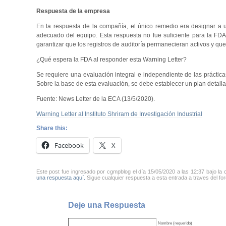
Respuesta de la empresa
En la respuesta de la compañía, el único remedio era designar a u
adecuado del equipo. Esta respuesta no fue suficiente para la FDA
garantizar que los registros de auditoría permanecieran activos y que
¿Qué espera la FDA al responder esta Warning Letter?
Se requiere una evaluación integral e independiente de las práctic
Sobre la base de esta evaluación, se debe establecer un plan detallad
Fuente: News Letter de la ECA (13/5/2020).
Warning Letter al Instituto Shriram de Investigación Industrial
Share this:
Facebook
X
Este post fue ingresado por cgmpblog el día 15/05/2020 a las 12:37 bajo la 
una respuesta aquí.
Sigue cualquier respuesta a esta entrada a traves del fo
Deje una Respuesta
Nombre (requerido)