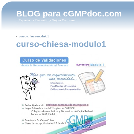
BLOG para cGMPdoc.com
:: Espacio de Discusión y Mejora Contínua ::
«
curso-chiesa-modulo1
curso-chiesa-modulo1