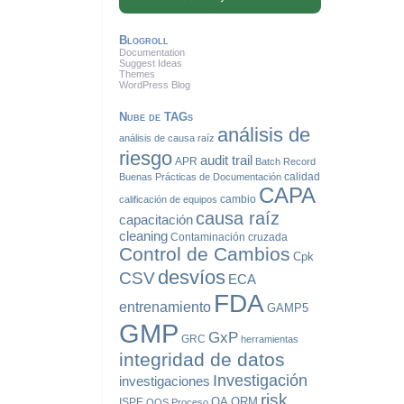
Blogroll
Documentation
Suggest Ideas
Themes
WordPress Blog
Nube de TAGs
análisis de
análisis de causa raíz
riesgo
audit trail
APR
Batch Record
calidad
Buenas Prácticas de Documentación
CAPA
cambio
calificación de equipos
causa raíz
capacitación
cleaning
Contaminación cruzada
Control de Cambios
Cpk
desvíos
CSV
ECA
FDA
entrenamiento
GAMP5
GMP
GxP
GRC
herramientas
integridad de datos
Investigación
investigaciones
risk
QA
QRM
ISPE
OOS
Proceso