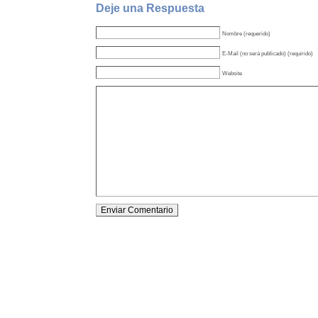
Deje una Respuesta
Nombre (requerido)
E-Mail (no será publicado) (requirido)
Website