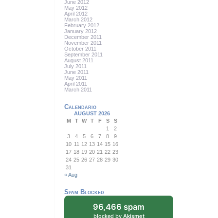
June 2012
May 2012
April 2012
March 2012
February 2012
January 2012
December 2011
November 2011
October 2011
September 2011
August 2011
July 2011
June 2011
May 2011
April 2011
March 2011
Calendario
AUGUST 2026
M
T
W
T
F
S
S
1
2
3
4
5
6
7
8
9
10
11
12
13
14
15
16
17
18
19
20
21
22
23
24
25
26
27
28
29
30
31
« Aug
Spam Blocked
96,466 spam
blocked by
Akismet