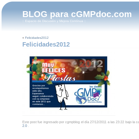
BLOG para cGMPdoc.com
:: Espacio de Discusión y Mejora Contínua ::
«
Felicidades2012
Felicidades2012
Este post fue ingresado por cgmpblog el día 27/12/2011 a las 23:22 bajo la 
2.0
.