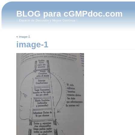
BLOG para cGMPdoc.com
:: Espacio de Discusión y Mejora Contínua ::
«
image-1
image-1