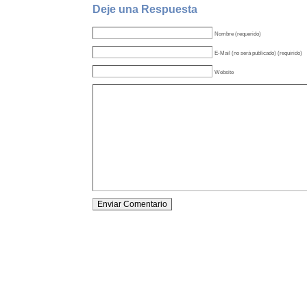
Deje una Respuesta
Nombre (requerido)
E-Mail (no será publicado) (requirido)
Website