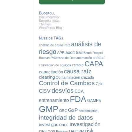
Blogroll
Documentation
Suggest Ideas
Themes
WordPress Blog
Nube de TAGs
análisis de
análisis de causa raíz
riesgo
audit trail
APR
Batch Record
calidad
Buenas Prácticas de Documentación
CAPA
cambio
calificación de equipos
causa raíz
capacitación
cleaning
Contaminación cruzada
Control de Cambios
Cpk
desvíos
CSV
ECA
FDA
entrenamiento
GAMP5
GMP
GxP
GRC
herramientas
integridad de datos
Investigación
investigaciones
risk
QA
QRM
ISPE
OOS
Proceso