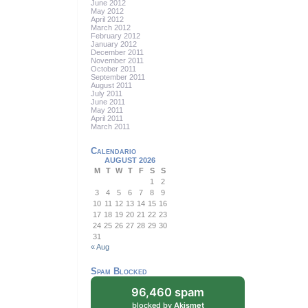
June 2012
May 2012
April 2012
March 2012
February 2012
January 2012
December 2011
November 2011
October 2011
September 2011
August 2011
July 2011
June 2011
May 2011
April 2011
March 2011
Calendario
AUGUST 2026
M
T
W
T
F
S
S
1
2
3
4
5
6
7
8
9
10
11
12
13
14
15
16
17
18
19
20
21
22
23
24
25
26
27
28
29
30
31
« Aug
Spam Blocked
96,460 spam
blocked by
Akismet