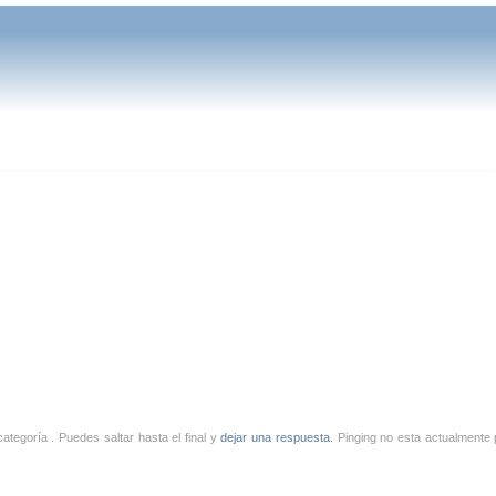
ategoría . Puedes saltar hasta el final y
dejar una respuesta
. Pinging no esta actualmente 