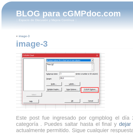
BLOG para cGMPdoc.com
:: Espacio de Discusión y Mejora Contínua ::
«
image-3
image-3
Este post fue ingresado por cgmpblog el día 
categoría . Puedes saltar hasta el final y
dejar
actualmente permitido. Sigue cualquier respuesta