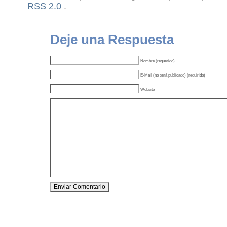
RSS 2.0
.
Deje una Respuesta
Nombre (requerido)
E-Mail (no será publicado) (requirido)
Website