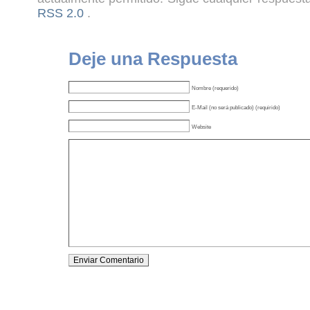
RSS 2.0
.
Deje una Respuesta
Nombre (requerido)
E-Mail (no será publicado) (requirido)
Website