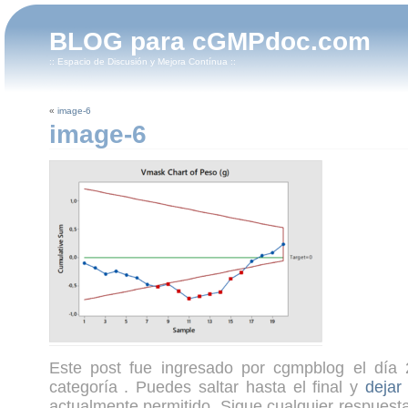
BLOG para cGMPdoc.com
:: Espacio de Discusión y Mejora Contínua ::
«
image-6
image-6
Este post fue ingresado por cgmpblog el día 
categoría . Puedes saltar hasta el final y
dejar
actualmente permitido. Sigue cualquier respuesta