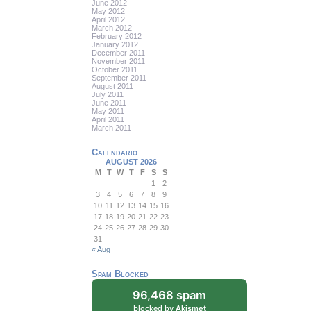
June 2012
May 2012
April 2012
March 2012
February 2012
January 2012
December 2011
November 2011
October 2011
September 2011
August 2011
July 2011
June 2011
May 2011
April 2011
March 2011
Calendario
AUGUST 2026
M
T
W
T
F
S
S
1
2
3
4
5
6
7
8
9
10
11
12
13
14
15
16
17
18
19
20
21
22
23
24
25
26
27
28
29
30
31
« Aug
Spam Blocked
96,468 spam
blocked by
Akismet