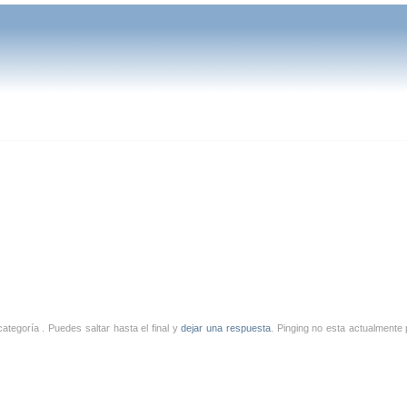
ategoría . Puedes saltar hasta el final y
dejar una respuesta
. Pinging no esta actualmente 