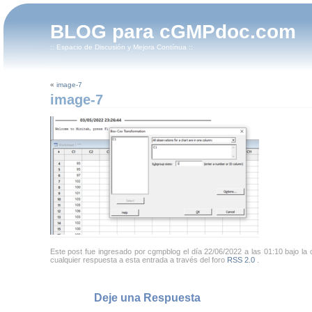
BLOG para cGMPdoc.com
:: Espacio de Discusión y Mejora Contínua ::
«
image-7
image-7
Este post fue ingresado por cgmpblog el día 22/06/2022 a las 01:10 bajo la c
cualquier respuesta a esta entrada a través del foro
RSS 2.0
.
Deje una Respuesta