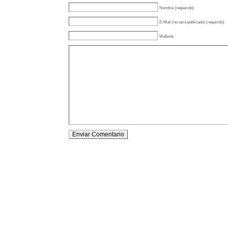
Nombre (requerido)
E-Mail (no será publicado) (requirido)
Website