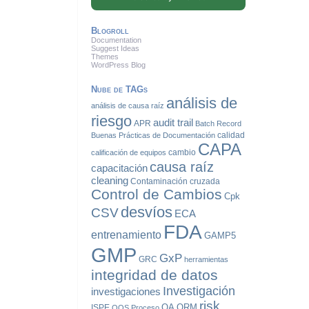
Blogroll
Documentation
Suggest Ideas
Themes
WordPress Blog
Nube de TAGs
análisis de
análisis de causa raíz
riesgo
audit trail
APR
Batch Record
calidad
Buenas Prácticas de Documentación
CAPA
cambio
calificación de equipos
causa raíz
capacitación
cleaning
Contaminación cruzada
Control de Cambios
Cpk
desvíos
CSV
ECA
FDA
entrenamiento
GAMP5
GMP
GxP
GRC
herramientas
integridad de datos
Investigación
investigaciones
risk
QA
QRM
ISPE
OOS
Proceso