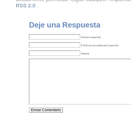
RSS 2.0
.
Deje una Respuesta
Nombre (requerido)
E-Mail (no será publicado) (requirido)
Website