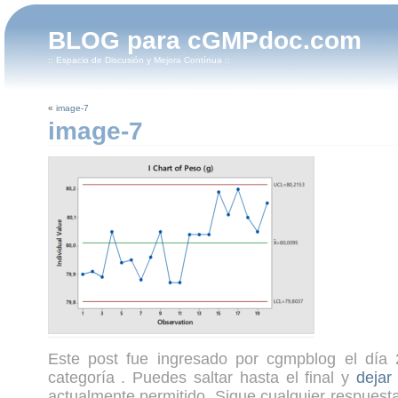
BLOG para cGMPdoc.com
:: Espacio de Discusión y Mejora Contínua ::
«
image-7
image-7
Este post fue ingresado por cgmpblog el día 
categoría . Puedes saltar hasta el final y
dejar
actualmente permitido. Sigue cualquier respuesta