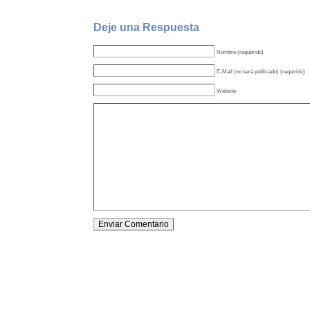
Deje una Respuesta
Nombre (requerido)
E-Mail (no será publicado) (requirido)
Website