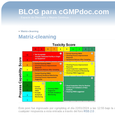
BLOG para cGMPdoc.com
:: Espacio de Discusión y Mejora Contínua ::
«
Matriz-cleaning
Matriz-cleaning
Este post fue ingresado por cgmpblog el día 22/01/2024 a las 12:55 bajo la c
cualquier respuesta a esta entrada a través del foro
RSS 2.0
.