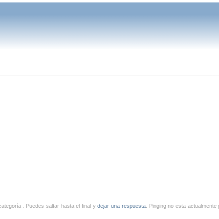
ategoría . Puedes saltar hasta el final y
dejar una respuesta
. Pinging no esta actualmente 