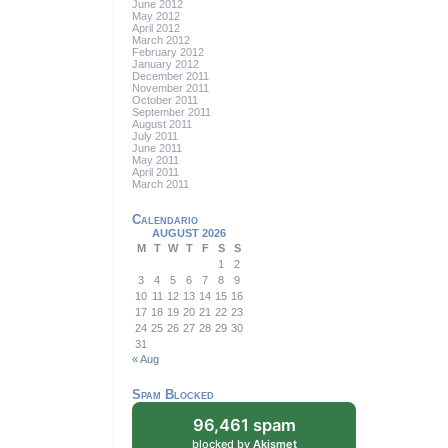
June 2012
May 2012
April 2012
March 2012
February 2012
January 2012
December 2011
November 2011
October 2011
September 2011
August 2011
July 2011
June 2011
May 2011
April 2011
March 2011
Calendario
AUGUST 2026
M
T
W
T
F
S
S
1
2
3
4
5
6
7
8
9
10
11
12
13
14
15
16
17
18
19
20
21
22
23
24
25
26
27
28
29
30
31
« Aug
Spam Blocked
96,461 spam
blocked by
Akismet