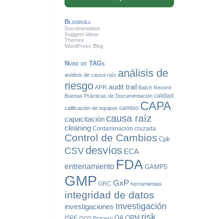
Blogroll
Documentation
Suggest Ideas
Themes
WordPress Blog
Nube de TAGs
análisis de
análisis de causa raíz
riesgo
audit trail
APR
Batch Record
calidad
Buenas Prácticas de Documentación
CAPA
cambio
calificación de equipos
causa raíz
capacitación
cleaning
Contaminación cruzada
Control de Cambios
Cpk
desvíos
CSV
ECA
FDA
entrenamiento
GAMP5
GMP
GxP
GRC
herramientas
integridad de datos
Investigación
investigaciones
risk
QA
QRM
ISPE
OOS
Proceso