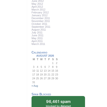
June 2012
May 2012
April 2012
March 2012
February 2012
January 2012
December 2011
November 2011
October 2011
September 2011
August 2011
July 2011
June 2011
May 2011
April 2011
March 2011
Calendario
AUGUST 2026
M
T
W
T
F
S
S
1
2
3
4
5
6
7
8
9
10
11
12
13
14
15
16
17
18
19
20
21
22
23
24
25
26
27
28
29
30
31
« Aug
Spam Blocked
96,461 spam
blocked by
Akismet