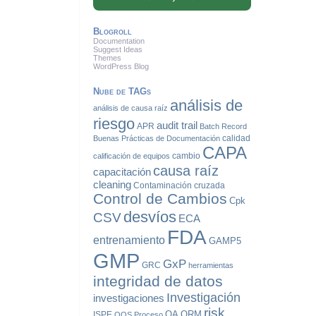
Blogroll
Documentation
Suggest Ideas
Themes
WordPress Blog
Nube de TAGs
análisis de
análisis de causa raíz
riesgo
audit trail
APR
Batch Record
calidad
Buenas Prácticas de Documentación
CAPA
cambio
calificación de equipos
causa raíz
capacitación
cleaning
Contaminación cruzada
Control de Cambios
Cpk
desvíos
CSV
ECA
FDA
entrenamiento
GAMP5
GMP
GxP
GRC
herramientas
integridad de datos
Investigación
investigaciones
risk
QA
QRM
ISPE
OOS
Proceso