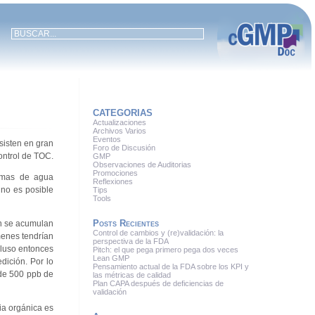
CATEGORIAS
Actualizaciones
Archivos Varios
Eventos
sisten en gran
Foro de Discusión
ontrol de TOC.
GMP
Observaciones de Auditorias
Promociones
temas de agua
Reflexiones
 no es posible
Tips
Tools
Posts Recientes
en se acumulan
Control de cambios y (re)validación: la
menes tendrían
perspectiva de la FDA
cluso entonces
Pitch: el que pega primero pega dos veces
Lean GMP
dición. Por lo
Pensamiento actual de la FDA sobre los KPI y
 de 500 ppb de
las métricas de calidad
Plan CAPA después de deficiencias de
validación
ia orgánica es