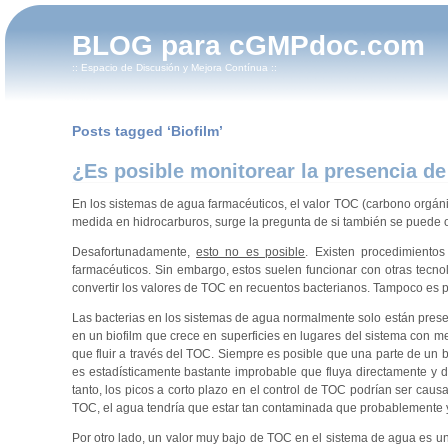
BLOG para cGMPdoc.com
:: Espacio de Discusión y Mejora Contínua ::
Posts tagged ‘Biofilm’
¿Es posible monitorear la presencia de
En los sistemas de agua farmacéuticos, el valor TOC (carbono orgáni
medida en hidrocarburos, surge la pregunta de si también se puede 
Desafortunadamente,
esto no es posible
. Existen procedimiento
farmacéuticos. Sin embargo, estos suelen funcionar con otras tecno
convertir los valores de TOC en recuentos bacterianos. Tampoco es po
Las bacterias en los sistemas de agua normalmente solo están prese
en un biofilm que crece en superficies en lugares del sistema con me
que fluir a través del TOC. Siempre es posible que una parte de un 
es estadísticamente bastante improbable que fluya directamente y 
tanto, los picos a corto plazo en el control de TOC podrían ser caus
TOC, el agua tendría que estar tan contaminada que probablemente ya 
Por otro lado, un valor muy bajo de TOC en el sistema de agua es un