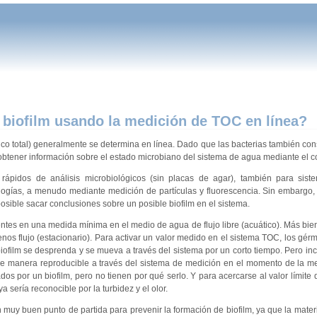
 biofilm usando la medición de TOC en línea?
co total) generalmente se determina en línea. Dado que las bacterias también con
obtener información sobre el estado microbiano del sistema de agua mediante el c
s rápidos de análisis microbiológicos (sin placas de agar), también para sis
logías, a menudo mediante medición de partículas y fluorescencia. Sin embargo,
sible sacar conclusiones sobre un posible biofilm en el sistema.
ntes en una medida mínima en el medio de agua de flujo libre (acuático). Más bi
nos flujo (estacionario). Para activar un valor medido en el sistema TOC, los gér
biofilm se desprenda y se mueva a través del sistema por un corto tiempo. Pero in
de manera reproducible a través del sistema de medición en el momento de la me
ados por un biofilm, pero no tienen por qué serlo. Y para acercarse al valor límite
sería reconocible por la turbidez y el olor.
 muy buen punto de partida para prevenir la formación de biofilm, ya que la mater