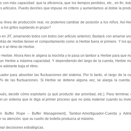
 con más capacidad: que la eficiencia, que los tiempos perdidos, etc., en fin, to
tos artículos. Puedo decirles que impuse mi criterio y aumentamos al doble la produ
na línea de producción real, no podemos cambiar de posición a los niños. Así H
 a los gritos sujetando el grupo?
en JIT, amarrando todos con todos (ver artículo anterior). Bastará con amarrar un
 detrás de Herbie tienen el comportamiento como si Herbie fuera el primero. Y los q
e ir al ritmo de Herbie.
e Herbie. Ahora Alex le aligera la mochila y le pasa un tambor a Herbie para que m
 un Herbie a máxima capacidad. Y dependiendo del largo de la cuerda, Herbie 
e adelante baja el ritmo.
dor para absorber las fluctuaciones del sistema. Por lo tanto, el largo de la 
% de las fluctuaciones. Si Herbie se detiene alguna vez, se alarga la cuerda.
pués, decidir cómo explotarlo (a qué producto dar prioridad, etc.). Para terminar,
con un sistema que le diga al primer proceso que no pida material cuando su inve
 Buffer Rope – Buffer Management), Tambor-Amortiguador-Cuerda y Admin
r su atención: que su cuello de botella produzca al máximo.
mar decisiones estratégicas.