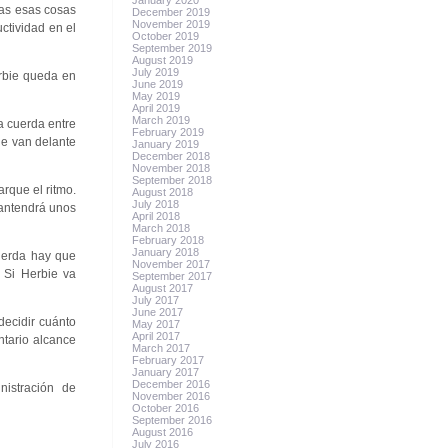
January 2020
das esas cosas
December 2019
November 2019
ctividad en el
October 2019
September 2019
August 2019
July 2019
erbie queda en
June 2019
May 2019
April 2019
March 2019
a cuerda entre
February 2019
ue van delante
January 2019
December 2018
November 2018
September 2018
arque el ritmo.
August 2018
July 2018
mantendrá unos
April 2018
March 2018
February 2018
January 2018
cuerda hay que
November 2017
 Si Herbie va
September 2017
August 2017
July 2017
June 2017
 decidir cuánto
May 2017
April 2017
ntario alcance
March 2017
February 2017
January 2017
December 2016
istración de
November 2016
October 2016
September 2016
August 2016
July 2016