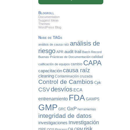
Blogroll
Documentation
Suggest Ideas
Themes
WordPress Blog
Nube de TAGs
análisis de
análisis de causa raíz
riesgo
audit trail
APR
Batch Record
calidad
Buenas Prácticas de Documentación
CAPA
cambio
calificación de equipos
causa raíz
capacitación
cleaning
Contaminación cruzada
Control de Cambios
Cpk
desvíos
CSV
ECA
FDA
entrenamiento
GAMP5
GMP
GxP
GRC
herramientas
integridad de datos
Investigación
investigaciones
risk
QA
QRM
ISPE
OOS
Proceso