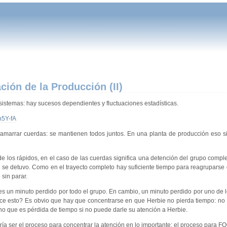
ón de la Producción (II)
 sistemas: hay sucesos dependientes y fluctuaciones estadísticas.
n5Y-fA
amarrar cuerdas: se mantienen todos juntos. En una planta de producción eso s
e los rápidos, en el caso de las cuerdas significa una detención del grupo comple
e se detuvo. Como en el trayecto completo hay suficiente tiempo para reagruparse
 sin parar.
s un minuto perdido por todo el grupo. En cambio, un minuto perdido por uno de l
dice esto? Es obvio que hay que concentrarse en que Herbie no pierda tiempo: n
ino que es pérdida de tiempo si no puede darle su atención a Herbie.
a ser el proceso para concentrar la atención en lo importante: el proceso para 