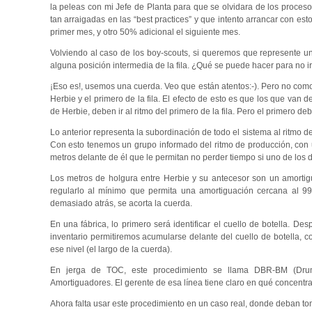
la peleas con mi Jefe de Planta para que se olvidara de los procesos
tan arraigadas en las “best practices” y que intento arrancar con es
primer mes, y otro 50% adicional el siguiente mes.
Volviendo al caso de los boy-scouts, si queremos que represente u
alguna posición intermedia de la fila. ¿Qué se puede hacer para no ir
¡Eso es!, usemos una cuerda. Veo que están atentos:-). Pero no como 
Herbie y el primero de la fila. El efecto de esto es que los que van
de Herbie, deben ir al ritmo del primero de la fila. Pero el primero deb
Lo anterior representa la subordinación de todo el sistema al ritmo d
Con esto tenemos un grupo informado del ritmo de producción, con
metros delante de él que le permitan no perder tiempo si uno de los d
Los metros de holgura entre Herbie y su antecesor son un amortigua
regularlo al mínimo que permita una amortiguación cercana al 99
demasiado atrás, se acorta la cuerda.
En una fábrica, lo primero será identificar el cuello de botella. Des
inventario permitiremos acumularse delante del cuello de botella, 
ese nivel (el largo de la cuerda).
En jerga de TOC, este procedimiento se llama DBR-BM (Drum
Amortiguadores. El gerente de esa línea tiene claro en qué concentra
Ahora falta usar este procedimiento en un caso real, donde deban to