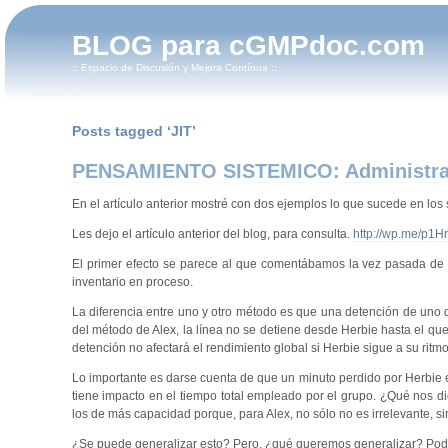
BLOG para cGMPdoc.com
:: Espacio de Discusión y Mejora Contínua ::
Posts tagged ‘JIT’
PENSAMIENTO SISTEMICO: Administraci
En el artículo anterior mostré con dos ejemplos lo que sucede en los
Les dejo el artículo anterior del blog, para consulta.
http://wp.me/p1H
El primer efecto se parece al que comentábamos la vez pasada de 
inventario en proceso.
La diferencia entre uno y otro método es que una detención de uno d
del método de Alex, la línea no se detiene desde Herbie hasta el qu
detención no afectará el rendimiento global si Herbie sigue a su ritmo
Lo importante es darse cuenta de que un minuto perdido por Herbie e
tiene impacto en el tiempo total empleado por el grupo. ¿Qué nos 
los de más capacidad porque, para Alex, no sólo no es irrelevante, s
¿Se puede generalizar esto? Pero, ¿qué queremos generalizar? Podrí