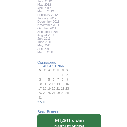
June 2012
May 2012
April 2012
March 2012
February 2012
January 2012
December 2011
November 2011
October 2011
September 2011
August 2011
July 2011
June 2011
May 2011
April 2011
March 2011
Calendario
AUGUST 2026
M
T
W
T
F
S
S
1
2
3
4
5
6
7
8
9
10
11
12
13
14
15
16
17
18
19
20
21
22
23
24
25
26
27
28
29
30
31
« Aug
Spam Blocked
96,461 spam
blocked by
Akismet