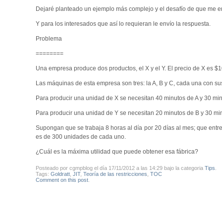
Dejaré planteado un ejemplo más complejo y el desafío de que me e
Y para los interesados que así lo requieran le envío la respuesta.
Problema
========
Una empresa produce dos productos, el X y el Y. El precio de X es $
Las máquinas de esta empresa son tres: la A, B y C, cada una con su
Para producir una unidad de X se necesitan 40 minutos de A y 30 min
Para producir una unidad de Y se necesitan 20 minutos de B y 30 mi
Supongan que se trabaja 8 horas al día por 20 días al mes; que entr
es de 300 unidades de cada uno.
¿Cuál es la máxima utilidad que puede obtener esa fábrica?
Posteado por cgmpblog el día 17/11/2012 a las 14:29 bajo la categoria
Tips
.
Tags:
Goldratt
,
JIT
,
Teoría de las restricciones
,
TOC
Comment on this post
.