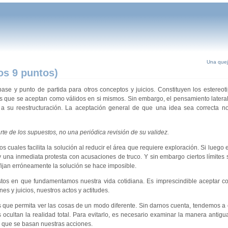
Una quej
os 9 puntos)
se y punto de partida para otros conceptos y juicios. Constituyen los estereo
cos que se aceptan como válidos en si mismos. Sin embargo, el pensamiento latera
 a su reestructuración. La aceptación general de que una idea sea correcta no
rte de los supuestos, no una periódica revisión de su validez.
s cuales facilita la solución al reducir el área que requiere exploración. Si luego
y una inmediata protesta con acusaciones de truco. Y sin embargo ciertos límite
 fijan erróneamente la solución se hace imposible.
tos en que fundamentamos nuestra vida cotidiana. Es imprescindible aceptar co
 y juicios, nuestros actos y actitudes.
os que permita ver las cosas de un modo diferente. Sin darnos cuenta, tendemos a 
cultan la realidad total. Para evitarlo, es necesario examinar la manera antigu
s que se basan nuestras acciones.