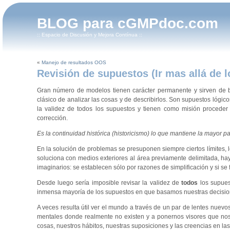
BLOG para cGMPdoc.com
:: Espacio de Discusión y Mejora Contínua ::
«
Manejo de resultados OOS
Revisión de supuestos (Ir mas allá de l
Gran número de modelos tienen carácter permanente y sirven de ba
clásico de analizar las cosas y de describirlos. Son supuestos lógi
la validez de todos los supuestos y tienen como misión proceder
corrección.
Es la continuidad histórica (historicismo) lo que mantiene la mayor pa
En la solución de problemas se presuponen siempre ciertos límites, lo
soluciona con medios exteriores al área previamente delimitada, ha
imaginarios: se establecen sólo por razones de simplificación y si se
Desde luego sería imposible revisar la validez de
todos
los supues
inmensa mayoría de los supuestos en que basamos nuestras decisiones
A veces resulta útil ver el mundo a través de un par de lentes nuev
mentales donde realmente no existen y a ponernos visores que nos o
cosas, nuestros hábitos, nuestras suposiciones y las creencias en la