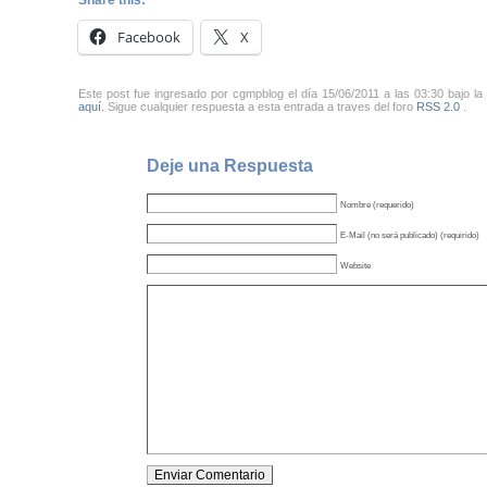
Share this:
Facebook
X
Este post fue ingresado por cgmpblog el día 15/06/2011 a las 03:30 bajo la
aquí.
Sigue cualquier respuesta a esta entrada a traves del foro
RSS 2.0
.
Deje una Respuesta
Nombre (requerido)
E-Mail (no será publicado) (requirido)
Website