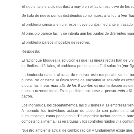
El siguiente ejercicio nos ilustra muy bien el factor restrictivo de los 
Se trata de nueve puntos distribuidos como muestra la figura (
ver fig
El problema consiste en unir esos nueve puntos mediante el trazado de
Al principio parece fácil y se intenta unir los puntos de diferentes
El problema parece imposible de resolver.
Respuesta:
El factor que bloquea la solución es que las líneas rectas han de un
los límites artificiales, el problema presenta una fácil solución (
ver fi
La tendencia natural al tratar de resolver este rompecabezas es bu
puntos. No obstante, la única forma de encontrar la solución es exten
dibujar las líneas
más allá de los 9 puntos
es una limitación autoim
nuestro razonamiento. Es imposible habituarse a pensar
más allá 
patrón.
Los individuos, los departamentos, las divisiones y las empresas tie
A menudo los individuos actúan de acuerdo con patrones arrai
autolimitantes, como por ejemplo “Es imposible luchar contra la bur
competencia interna, las jerarquías y los controles rígidos y la com
Nuestro ambiente actual de cambio radical y fundamental exige que,