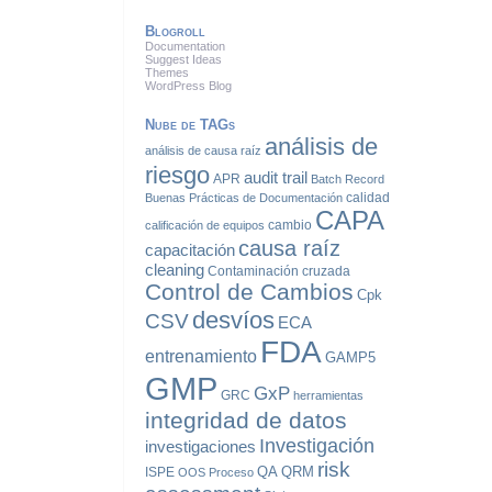
Blogroll
Documentation
Suggest Ideas
Themes
WordPress Blog
Nube de TAGs
análisis de
análisis de causa raíz
riesgo
audit trail
APR
Batch Record
calidad
Buenas Prácticas de Documentación
CAPA
cambio
calificación de equipos
causa raíz
capacitación
cleaning
Contaminación cruzada
Control de Cambios
Cpk
desvíos
CSV
ECA
FDA
entrenamiento
GAMP5
GMP
GxP
GRC
herramientas
integridad de datos
Investigación
investigaciones
risk
QA
QRM
ISPE
OOS
Proceso