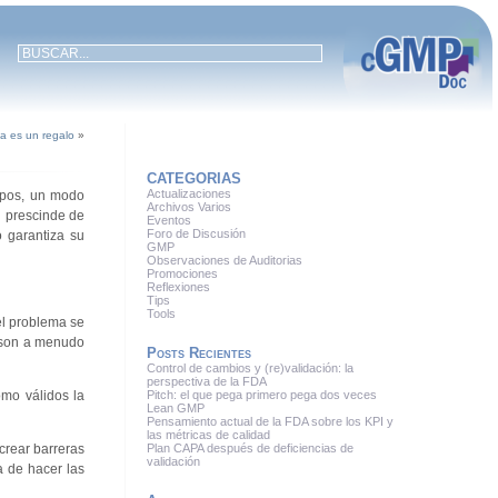
a es un regalo
»
CATEGORIAS
Actualizaciones
tipos, un modo
Archivos Varios
l prescinde de
Eventos
Foro de Discusión
 garantiza su
GMP
Observaciones de Auditorias
Promociones
Reflexiones
Tips
Tools
 el problema se
s son a menudo
Posts Recientes
Control de cambios y (re)validación: la
perspectiva de la FDA
mo válidos la
Pitch: el que pega primero pega dos veces
Lean GMP
Pensamiento actual de la FDA sobre los KPI y
las métricas de calidad
crear barreras
Plan CAPA después de deficiencias de
validación
a de hacer las