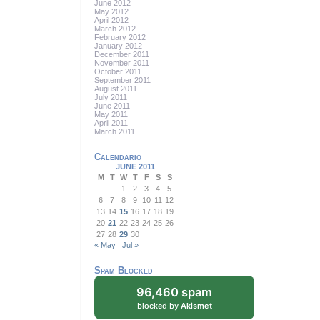
June 2012
May 2012
April 2012
March 2012
February 2012
January 2012
December 2011
November 2011
October 2011
September 2011
August 2011
July 2011
June 2011
May 2011
April 2011
March 2011
Calendario
JUNE 2011
M
T
W
T
F
S
S
1
2
3
4
5
6
7
8
9
10
11
12
13
14
15
16
17
18
19
20
21
22
23
24
25
26
27
28
29
30
« May
Jul »
Spam Blocked
96,460 spam
blocked by
Akismet