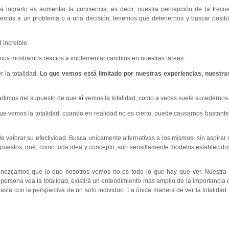
a lograrlo es aumentar la conciencia, es decir, nuestra percepción de la frec
temos a un problema o a una decisión, tenemos que detenernos y buscar posibl
 increíble.
nos mostramos reacios a implementar cambios en nuestras tareas.
 la totalidad.
Lo que vemos está limitado por nuestras experiencias, nuestra
partimos del supuesto de que
sí
vemos la totalidad, como a veces suele sucedernos
e vemos la totalidad, cuando en realidad no es cierto, puede causarnos bastant
de valorar su efectividad. Busca unicamente alternativas a los mismos, sin aspirar
 supuestos, que, como toda idea y concepto, son sensillamente modelos establecido
conozcamos que lo que nosotros vemos no es todo lo que hay que ver. Nuestra 
ona vea la totalidad, existirá un entendimiento más amplio de la importancia de
sta con la perspectiva de un solo individuo. La única manera de ver la totalidad