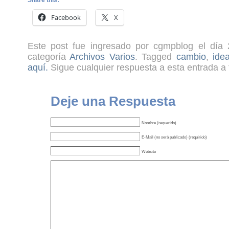
Share this:
Facebook
X
Este post fue ingresado por cgmpblog el día 
categoría
Archivos Varios
. Tagged
cambio
,
ide
aquí.
Sigue cualquier respuesta a esta entrada a 
Deje una Respuesta
Nombre (requerido)
E-Mail (no será publicado) (requirido)
Website