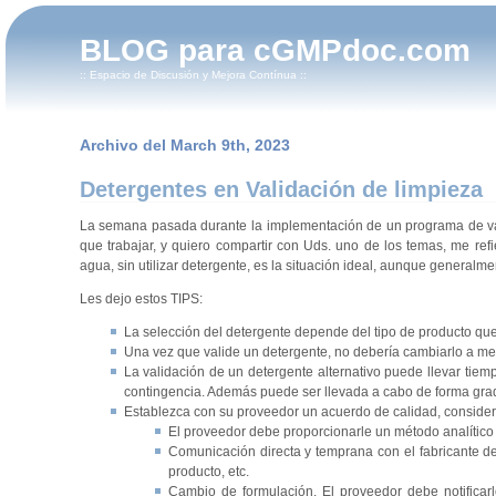
BLOG para cGMPdoc.com
:: Espacio de Discusión y Mejora Contínua ::
Archivo del March 9th, 2023
Detergentes en Validación de limpieza
La semana pasada durante la implementación de un programa de vali
que trabajar, y quiero compartir con Uds. uno de los temas, me ref
agua, sin utilizar detergente, es la situación ideal, aunque generalm
Les dejo estos TIPS:
La selección del detergente depende del tipo de producto que
Una vez que valide un detergente, no debería cambiarlo a me
La validación de un detergente alternativo puede llevar tiemp
contingencia. Además puede ser llevada a cabo de forma gra
Establezca con su proveedor un acuerdo de calidad, consider
El proveedor debe proporcionarle un método analítico 
Comunicación directa y temprana con el fabricante de
producto, etc.
Cambio de formulación. El proveedor debe notificar