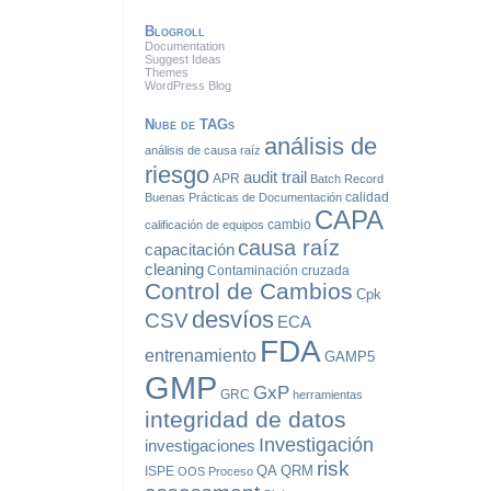
Blogroll
Documentation
Suggest Ideas
Themes
WordPress Blog
Nube de TAGs
análisis de
análisis de causa raíz
riesgo
audit trail
APR
Batch Record
calidad
Buenas Prácticas de Documentación
CAPA
cambio
calificación de equipos
causa raíz
capacitación
cleaning
Contaminación cruzada
Control de Cambios
Cpk
desvíos
CSV
ECA
FDA
entrenamiento
GAMP5
GMP
GxP
GRC
herramientas
integridad de datos
Investigación
investigaciones
risk
QA
QRM
ISPE
OOS
Proceso