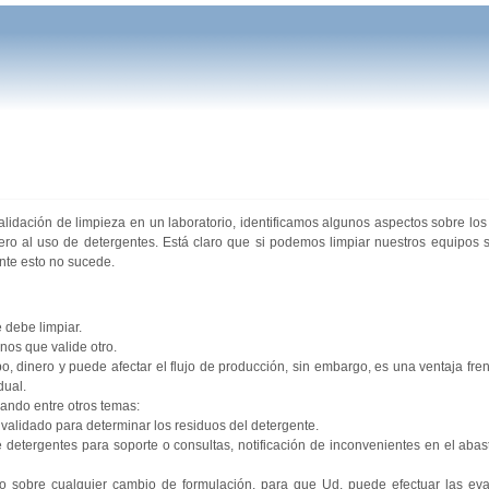
dación de limpieza en un laboratorio, identificamos algunos aspectos sobre lo
iero al uso de detergentes. Está claro que si podemos limpiar nuestros equipos
ente esto no sucede.
 debe limpiar.
nos que valide otro.
o, dinero y puede afectar el flujo de producción, sin embargo, es una ventaja fren
dual.
ando entre otros temas:
validado para determinar los residuos del detergente.
 detergentes para soporte o consultas, notificación de inconvenientes en el abas
lo sobre cualquier cambio de formulación, para que Ud. puede efectuar las eva