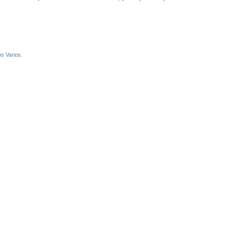
os Varios
.