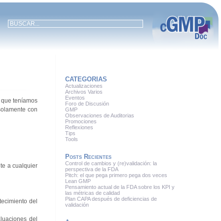
CATEGORIAS
Actualizaciones
Archivos Varios
Eventos
s que teníamos
Foro de Discusión
 solamente con
GMP
Observaciones de Auditorias
Promociones
Reflexiones
Tips
Tools
Posts Recientes
Control de cambios y (re)validación: la
te a cualquier
perspectiva de la FDA
Pitch: el que pega primero pega dos veces
Lean GMP
Pensamiento actual de la FDA sobre los KPI y
las métricas de calidad
Plan CAPA después de deficiencias de
tecimiento del
validación
luaciones del