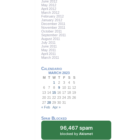
June 2012
May 2012
April 2012
March 2012
February 2012
January 2012
December 2011
November 2011
October 2011
September 2011
August 2011
July 2011
June 2011
May 2011
April 2011
March 2011
Calendario
MARCH 2023
M
T
W
T
F
S
S
1
2
3
4
5
6
7
8
9
10
11
12
13
14
15
16
17
18
19
20
21
22
23
24
25
26
27
28
29
30
31
« Feb
Apr »
Spam Blocked
96,467 spam
blocked by
Akismet